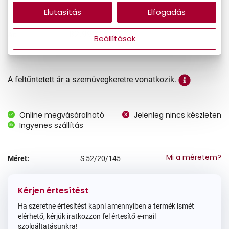
Elutasítás
Elfogadás
82.990 Ft
Ár:
Beállítások
A feltűntetett ár a szemüvegkeretre vonatkozik.
Online megvásárolható
Jelenleg nincs készleten
Ingyenes szállítás
Mi a méretem?
Méret:
S
52/20/145
Kérjen értesítést
Ha szeretne értesítést kapni amennyiben a termék ismét
elérhető, kérjük iratkozzon fel értesítő e-mail
szolgáltatásunkra!