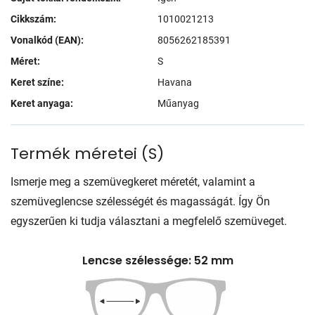
Cikkszám:
1010021213
Vonalkód (EAN):
8056262185391
Méret:
S
Keret színe:
Havana
Keret anyaga:
Műanyag
Termék méretei
(
S
)
Ismerje meg a szemüvegkeret méretét, valamint a
szemüveglencse szélességét és magasságát. Így Ön
egyszerűen ki tudja választani a megfelelő szemüveget.
Lencse szélessége: 52 mm