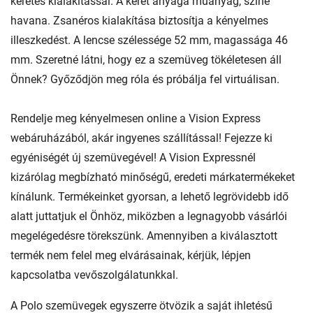
keretes kialakítással. A keret anyaga műanyag, színe
havana. Zsanéros kialakítása biztosítja a kényelmes
illeszkedést. A lencse szélessége 52 mm, magassága 46
mm. Szeretné látni, hogy ez a szemüveg tökéletesen áll
Önnek? Győződjön meg róla és próbálja fel virtuálisan.
Rendelje meg kényelmesen online a Vision Express
webáruházából, akár ingyenes szállítással! Fejezze ki
egyéniségét új szemüvegével! A Vision Expressnél
kizárólag megbízható minőségű, eredeti márkatermékeket
kínálunk. Termékeinket gyorsan, a lehető legrövidebb idő
alatt juttatjuk el Önhöz, miközben a legnagyobb vásárlói
megelégedésre törekszünk. Amennyiben a kiválasztott
termék nem felel meg elvárásainak, kérjük, lépjen
kapcsolatba vevőszolgálatunkkal.
A Polo szemüvegek egyszerre ötvözik a saját ihletésű