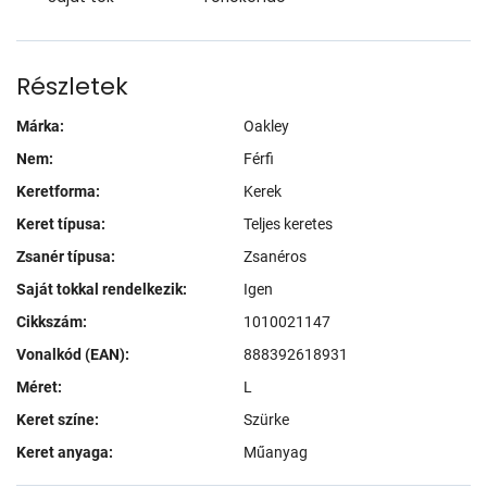
Részletek
Márka:
Oakley
Nem:
Férfi
Keretforma:
Kerek
Keret típusa:
Teljes keretes
Zsanér típusa:
Zsanéros
Saját tokkal rendelkezik:
Igen
Cikkszám:
1010021147
Vonalkód (EAN):
888392618931
Méret:
L
Keret színe:
Szürke
Keret anyaga:
Műanyag