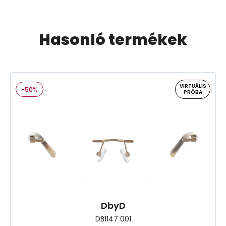
Hasonló termékek
VIRTUÁLIS
-50%
PRÓBA
DbyD
DB1147 001