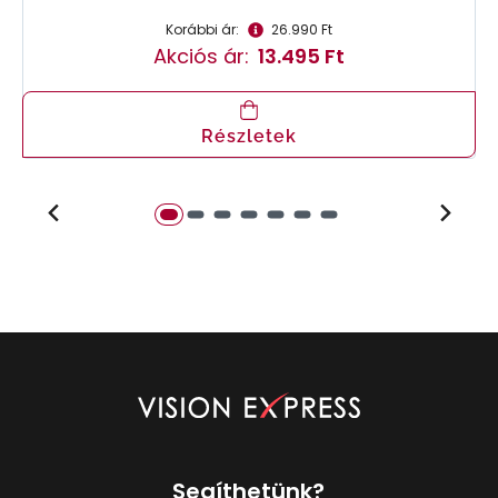
Korábbi ár:
26.990 Ft
Akciós ár:
13.495 Ft
Részletek
Segíthetünk?