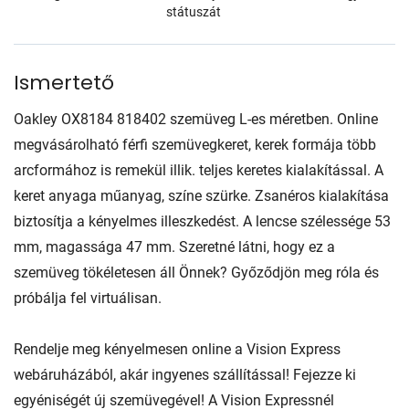
státuszát
Ismertető
Oakley OX8184 818402 szemüveg L-es méretben. Online
megvásárolható férfi szemüvegkeret, kerek formája több
arcformához is remekül illik. teljes keretes kialakítással. A
keret anyaga műanyag, színe szürke. Zsanéros kialakítása
biztosítja a kényelmes illeszkedést. A lencse szélessége 53
mm, magassága 47 mm. Szeretné látni, hogy ez a
szemüveg tökéletesen áll Önnek? Győződjön meg róla és
próbálja fel virtuálisan.
Rendelje meg kényelmesen online a Vision Express
webáruházából, akár ingyenes szállítással! Fejezze ki
egyéniségét új szemüvegével! A Vision Expressnél