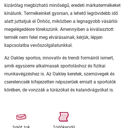
kizárólag megbízható minőségű, eredeti márkatermékeket
kínálunk. Termékeinket gyorsan, a lehető legrövidebb idő
alatt juttatjuk el Önhöz, miközben a legnagyobb vásárlói
megelégedésre törekszünk. Amennyiben a kiválasztott
termék nem felel meg elvárásainak, kérjük, lépjen
kapcsolatba vevőszolgálatunkkal.
Az Oakley sportos, innovatív és trendi formáiról ismert,
amik egyszerre alkalmasak sportoláshoz és fizikai
munkavégzéshez is. Az Oakley keretek, szemüvegek és
cserelencsék kifejezetten népszerűek emiatt a sportolók
körében, de vonzzák a túrázókat és kalandvágyókat is.
Saját tok
Törlőkendő