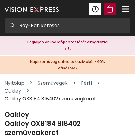
Foglaljon online időpontot látásvizsgálatra
itt.
Napszemüveg online exkluzív akár -40%
Vásárolok
Nyitólap
Szemüvegek
Férfi
Oakley
Oakley OX8184 818402 szemüvegkeret
Oakley
Oakley OX8184 818402
szemüvegkeret