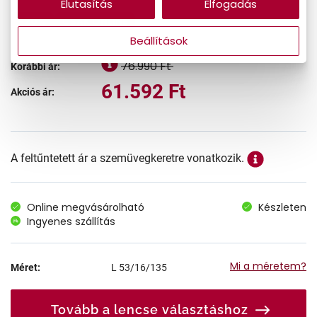
Elutasítás
Elfogadás
-20%
CSAK ONLINE
Beállítások
76.990 Ft
Korábbi ár:
61.592 Ft
Akciós ár:
A feltűntetett ár a szemüvegkeretre vonatkozik.
Online megvásárolható
Készleten
Ingyenes szállítás
Mi a méretem?
Méret:
L
53/16/135
Tovább a lencse választáshoz