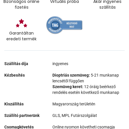
Bizonságos online
Virtuális próba
Akár ingyenes
fizetés
szállítás
Garantáltan
eredeti termék
Szállítás díja
ingyenes
Kézbesítés
Dioptriás szemüveg:
5-21 munkanap
lencsétől függően
Szemüveg keret:
12 óráig beérkező
rendelés esetén következő munkanap
Kiszállítás
Magyarország területén
Szállító partnerünk
GLS, MPL Futárszolgálat
Csomagkövetés
Online nyomon követheti csomagja