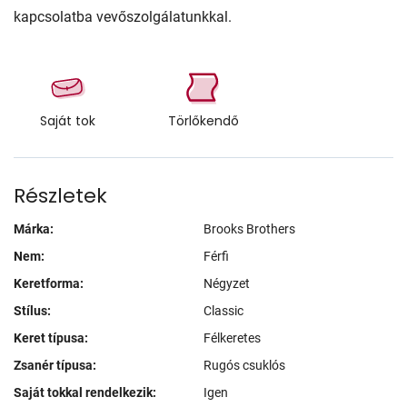
kapcsolatba vevőszolgálatunkkal.
Saját tok
Törlőkendő
Részletek
Márka:
Brooks Brothers
Nem:
Férfi
Keretforma:
Négyzet
Stílus:
Classic
Keret típusa:
Félkeretes
Zsanér típusa:
Rugós csuklós
Saját tokkal rendelkezik:
Igen