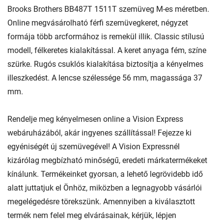
Brooks Brothers BB487T 1511T szemüveg M-es méretben.
Online megvásárolható férfi szemüvegkeret, négyzet
formája több arcformához is remekül illik. Classic stílusú
modell, félkeretes kialakítással. A keret anyaga fém, színe
szürke. Rugós csuklós kialakítása biztosítja a kényelmes
illeszkedést. A lencse szélessége 56 mm, magassága 37
mm.
Rendelje meg kényelmesen online a Vision Express
webáruházából, akár ingyenes szállítással! Fejezze ki
egyéniségét új szemüvegével! A Vision Expressnél
kizárólag megbízható minőségű, eredeti márkatermékeket
kínálunk. Termékeinket gyorsan, a lehető legrövidebb idő
alatt juttatjuk el Önhöz, miközben a legnagyobb vásárlói
megelégedésre törekszünk. Amennyiben a kiválasztott
termék nem felel meg elvárásainak, kérjük, lépjen