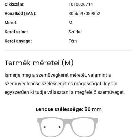
Cikkszám:
1010020714
Vonalkód (EAN):
8056597089852
Méret:
M
Keret színe:
Szürke
Keret anyaga:
Fém
Termék méretei
(
M
)
Ismerje meg a szemüvegkeret méretét, valamint a
szemüveglencse szélességét és magasságát. Így Ön
egyszerűen ki tudja választani a megfelelő szemüveget.
Lencse szélessége: 56 mm