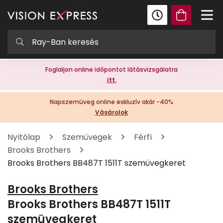
Foglaljon online időpontot látásvizsgálatra
itt.
Napszemüveg online exkluzív akár -40%
Vásárolok
Nyitólap
Szemüvegek
Férfi
Brooks Brothers
Brooks Brothers BB487T 1511T szemüvegkeret
Brooks Brothers
Brooks Brothers BB487T 1511T
szemüvegkeret