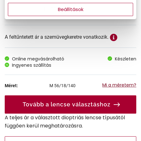
41.990 Ft
Beállítások
Ár:
A feltűntetett ár a szemüvegkeretre vonatkozik.
Online megvásárolható
Készleten
Ingyenes szállítás
Mi a méretem?
Méret:
M
56/18/140
Tovább a lencse választáshoz
A teljes ár a választott dioptriás lencse típusától
függően kerül meghatározásra.