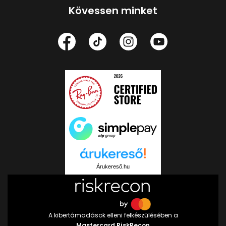
Kövessen minket
Árukereső.hu
A kibertámadások elleni felkészülésében a
Mastercard RiskRecon