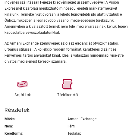
ingyenes szállítással! Fejezze ki egyéniségét új szemüvegével! A Vision
Expressnél kizárólag megbízható minőségű, eredeti márkatermékeket
kínálunk. Termékeinket gyorsan, a lehető legrövidebb idő alatt juttatjuk el
Önhöz, miközben a legnagyobb vásárlói megelégedésre törekszünk.
Amennyiben a kiválasztott termék nem felel meg elvárásainak, kérjük, lépjen
kapcsolatba vevőszolgálatunkkal.
Az Armani Exchange szemüvegek az olasz eleganciát ötvözik fiatalos,
urbánus stílussal. A kollekció modern formákat, karakteres dizájnt és
kényelmes, tartós anyagokat kínál. Ideális választás mindennapi viseletre,
divatos megjelenést keresők számára.
Saját tok
Törlőkendő
Részletek
Márka:
Armani Exchange
Nem:
Férfi
Keretforma:
Téglalap