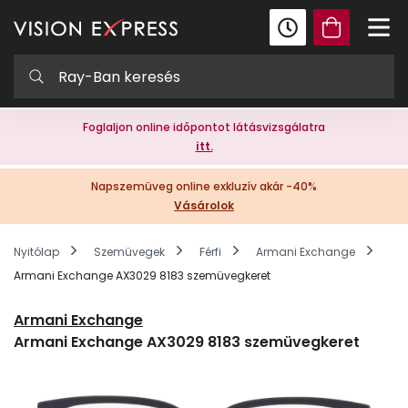
Foglaljon online időpontot látásvizsgálatra
itt.
Napszemüveg online exkluzív akár -40%
Vásárolok
Nyitólap
Szemüvegek
Férfi
Armani Exchange
Armani Exchange AX3029 8183 szemüvegkeret
Armani Exchange
Armani Exchange AX3029 8183 szemüvegkeret