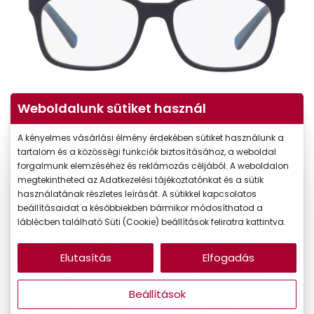
Weboldalunk sütiket használ
A kényelmes vásárlási élmény érdekében sütiket használunk a
tartalom és a közösségi funkciók biztosításához, a weboldal
forgalmunk elemzéséhez és reklámozás céljából. A weboldalon
-20%
megtekintheted az Adatkezelési tájékoztatónkat és a sütik
használatának részletes leírását. A sütikkel kapcsolatos
beállításaidat a későbbiekben bármikor módosíthatod a
44.990 Ft
Korábbi ár:
láblécben található Süti (Cookie) beállítások feliratra kattintva.
35.992 Ft
Akciós ár:
Elutasítás
Elfogadás
A feltűntetett ár a szemüvegkeretre vonatkozik.
Beállítások
Online megvásárolható
Jelenleg nincs készleten