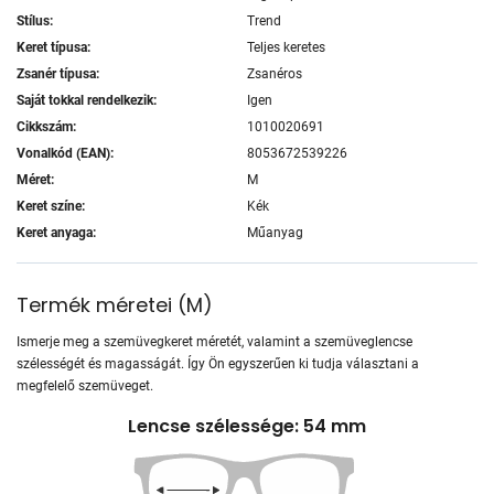
Stílus:
Trend
Keret típusa:
Teljes keretes
Zsanér típusa:
Zsanéros
Saját tokkal rendelkezik:
Igen
Cikkszám:
1010020691
Vonalkód (EAN):
8053672539226
Méret:
M
Keret színe:
Kék
Keret anyaga:
Műanyag
Termék méretei
(
M
)
Ismerje meg a szemüvegkeret méretét, valamint a szemüveglencse
szélességét és magasságát. Így Ön egyszerűen ki tudja választani a
megfelelő szemüveget.
Lencse szélessége: 54 mm