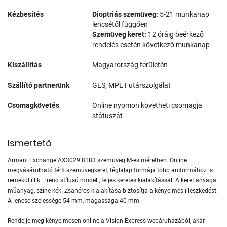
Kézbesítés
Dioptriás szemüveg:
5-21 munkanap
lencsétől függően
Szemüveg keret:
12 óráig beérkező
rendelés esetén következő munkanap
Kiszállítás
Magyarország területén
Szállító partnerünk
GLS, MPL Futárszolgálat
Csomagkövetés
Online nyomon követheti csomagja
státuszát
Ismertető
Armani Exchange AX3029 8183 szemüveg M-es méretben. Online
megvásárolható férfi szemüvegkeret, téglalap formája több arcformához is
remekül illik. Trend stílusú modell, teljes keretes kialakítással. A keret anyaga
műanyag, színe kék. Zsanéros kialakítása biztosítja a kényelmes illeszkedést.
A lencse szélessége 54 mm, magassága 40 mm.
Rendelje meg kényelmesen online a Vision Express webáruházából, akár