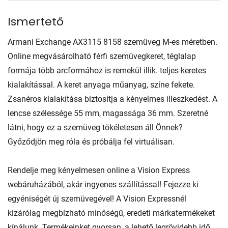
Ismertető
Armani Exchange AX3115 8158 szemüveg M-es méretben.
Online megvásárolható férfi szemüvegkeret, téglalap
formája több arcformához is remekül illik. teljes keretes
kialakítással. A keret anyaga műanyag, színe fekete.
Zsanéros kialakítása biztosítja a kényelmes illeszkedést. A
lencse szélessége 55 mm, magassága 36 mm. Szeretné
látni, hogy ez a szemüveg tökéletesen áll Önnek?
Győződjön meg róla és próbálja fel virtuálisan.
Rendelje meg kényelmesen online a Vision Express
webáruházából, akár ingyenes szállítással! Fejezze ki
egyéniségét új szemüvegével! A Vision Expressnél
kizárólag megbízható minőségű, eredeti márkatermékeket
kínálunk. Termékeinket gyorsan, a lehető legrövidebb idő