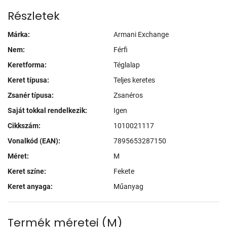
Részletek
Márka:
Armani Exchange
Nem:
Férfi
Keretforma:
Téglalap
Keret típusa:
Teljes keretes
Zsanér típusa:
Zsanéros
Saját tokkal rendelkezik:
Igen
Cikkszám:
1010021117
Vonalkód (EAN):
7895653287150
Méret:
M
Keret színe:
Fekete
Keret anyaga:
Műanyag
Termék méretei
(
M
)