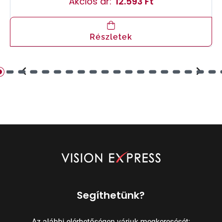
Akciós ár:
12.593 Ft
Részletek
Segíthetünk?
Az alábbi elérhetőségen várjuk megkeresését: