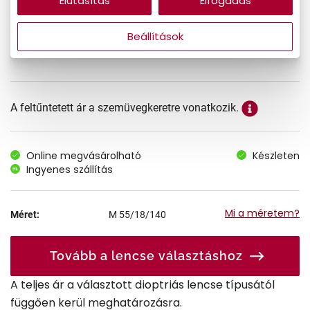
Elutasítás
Elfogadás
Beállítások
44.990 Ft
Ár:
A feltűntetett ár a szemüvegkeretre vonatkozik.
Online megvásárolható
Készleten
Ingyenes szállítás
Mi a méretem?
Méret:
M
55/18/140
Tovább a lencse választáshoz
A teljes ár a választott dioptriás lencse típusától
függően kerül meghatározásra.