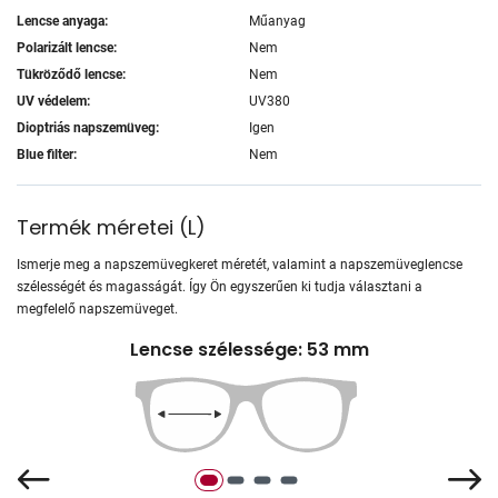
Lencse anyaga:
Műanyag
Polarizált lencse:
Nem
Tükröződő lencse:
Nem
UV védelem:
UV380
Dioptriás napszemüveg:
Igen
Blue filter:
Nem
Termék méretei
(
L
)
Ismerje meg a napszemüvegkeret méretét, valamint a napszemüveglencse
szélességét és magasságát. Így Ön egyszerűen ki tudja választani a
megfelelő napszemüveget.
Lencse szélessége: 53 mm