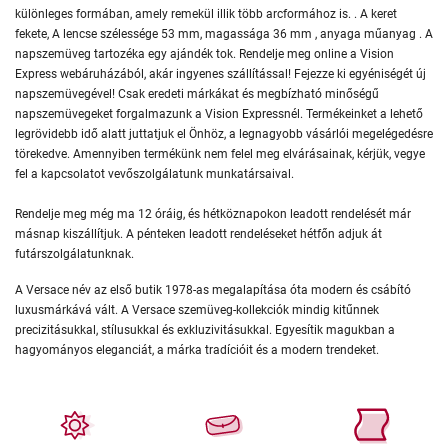
különleges formában, amely remekül illik több arcformához is. . A keret
fekete, A lencse szélessége 53 mm, magassága 36 mm , anyaga műanyag . A
napszemüveg tartozéka egy ajándék tok. Rendelje meg online a Vision
Express webáruházából, akár ingyenes szállítással! Fejezze ki egyéniségét új
napszemüvegével! Csak eredeti márkákat és megbízható minőségű
napszemüvegeket forgalmazunk a Vision Expressnél. Termékeinket a lehető
legrövidebb idő alatt juttatjuk el Önhöz, a legnagyobb vásárlói megelégedésre
törekedve. Amennyiben termékünk nem felel meg elvárásainak, kérjük, vegye
fel a kapcsolatot vevőszolgálatunk munkatársaival.
Rendelje meg még ma 12 óráig, és hétköznapokon leadott rendelését már
másnap kiszállítjuk. A pénteken leadott rendeléseket hétfőn adjuk át
futárszolgálatunknak.
A Versace név az első butik 1978-as megalapítása óta modern és csábító
luxusmárkává vált. A Versace szemüveg-kollekciók mindig kitűnnek
precizitásukkal, stílusukkal és exkluzivitásukkal. Egyesítik magukban a
hagyományos eleganciát, a márka tradícióit és a modern trendeket.