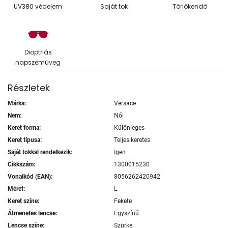
UV380 védelem
Saját tok
Törlőkendő
Dioptriás
napszemüveg
Részletek
Márka:
Versace
Nem:
Női
Keret forma:
Különleges
Keret típusa:
Teljes keretes
Saját tokkal rendelkezik:
Igen
Cikkszám:
1300015230
Vonalkód (EAN):
8056262420942
Méret:
L
Keret színe:
Fekete
Átmenetes lencse:
Egyszínű
Lencse színe:
Szürke