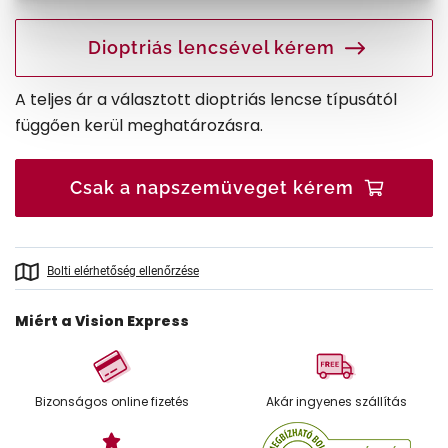
Dioptriás lencsével kérem
A teljes ár a választott dioptriás lencse típusától
függően kerül meghatározásra.
Csak a napszemüveget kérem
Bolti elérhetőség ellenőrzése
Miért a Vision Express
Bizonságos online fizetés
Akár ingyenes szállítás