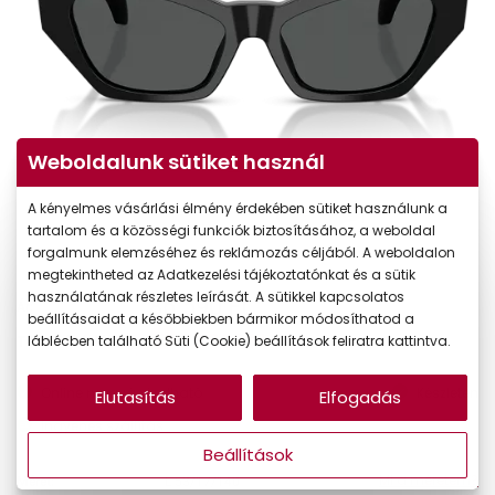
Weboldalunk sütiket használ
A kényelmes vásárlási élmény érdekében sütiket használunk a
tartalom és a közösségi funkciók biztosításához, a weboldal
forgalmunk elemzéséhez és reklámozás céljából. A weboldalon
megtekintheted az Adatkezelési tájékoztatónkat és a sütik
használatának részletes leírását. A sütikkel kapcsolatos
86.590 Ft
Ár:
beállításaidat a későbbiekben bármikor módosíthatod a
73.602 Ft
láblécben található Süti (Cookie) beállítások feliratra kattintva.
Törzsvásárlói ár:
Online megvásárolható
Készleten
Elutasítás
Elfogadás
Ingyenes szállítás
Beállítások
Mi a méretem?
Méret:
L
53/17/140