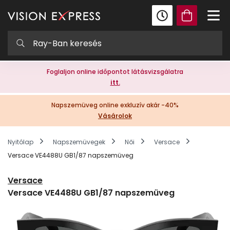
Foglaljon online időpontot látásvizsgálatra
itt.
Napszemüveg online exkluzív akár -40%
Vásárolok
Nyitólap
Napszemüvegek
Női
Versace
Versace VE4488U GB1/87 napszemüveg
Versace
Versace VE4488U GB1/87 napszemüveg