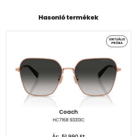
Hasonló termékek
VIRTUÁLIS
PRÓBA
Coach
HC7168 93313C
Ár:
51.990 Ft