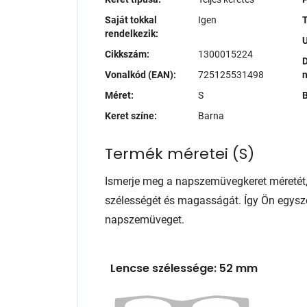
Saját tokkal
Igen
T
rendelkezik:
Cikkszám:
1300015224
D
Vonalkód (EAN):
725125531498
Méret:
S
B
Keret színe:
Barna
Termék méretei
(
S
)
Ismerje meg a napszemüvegkeret méretét
szélességét és magasságát. Így Ön egysze
napszemüveget.
Lencse szélessége: 52 mm