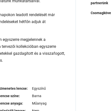
álatunk munkatársaival.
partnerünk
Csomagköve
napokon leadott rendelését már
endeléseket hétfőn adjuk át
n egyszerre megjelennek a
 tervezői kollekcióban egyszerre
tekkel gazdagított és a visszafogott,
s.
tmenetes lencse:
Egyszínű
encse színe:
Barna
Lencse anyaga:
Műanyag
olarizált lencse:
Nem