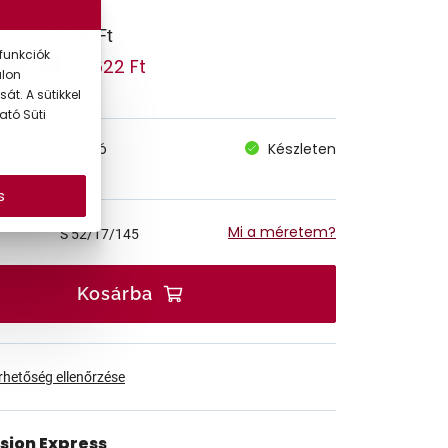
67.790 Ft
funkciók
57.622 Ft
 ár:
alon
át. A sütikkel
ató Süti
megvásárolható
Készleten
 szállítás
s
Mi a méretem?
S
52/17/145
Kosárba
érhetőség ellenőrzése
ision Express