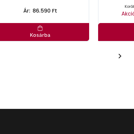
Koráb
Ár:
86.590 Ft
Akci
Kosárba