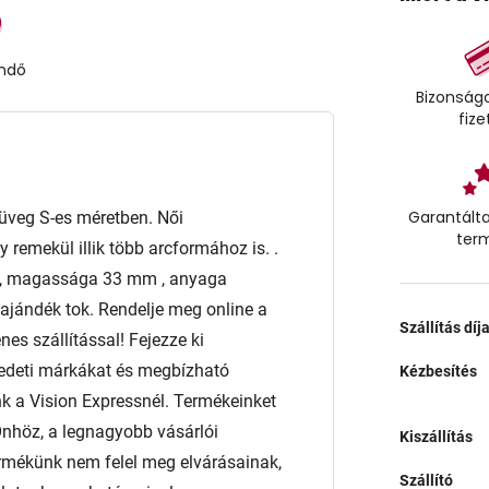
endő
Bizonságo
fize
Garantálta
veg S-es méretben. Női
ter
emekül illik több arcformához is. .
mm, magassága 33 mm , anyaga
jándék tok. Rendelje meg online a
Szállítás díj
es szállítással! Fejezze ki
edeti márkákat és megbízható
Kézbesítés
a Vision Expressnél. Termékeinket
l Önhöz, a legnagyobb vásárlói
Kiszállítás
rmékünk nem felel meg elvárásainak,
Szállító