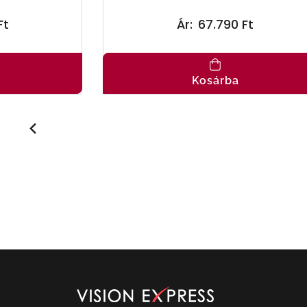
Ft
Ár:
67.790 Ft
Kosárba