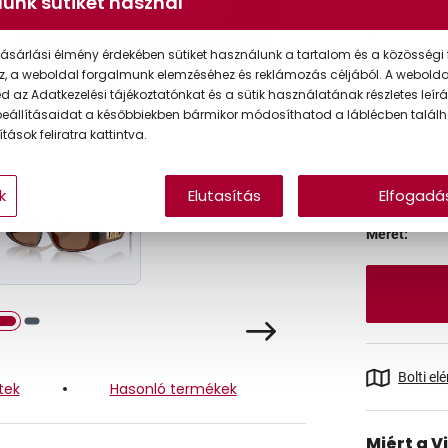
unk sütiket használ
Ár:
ásárlási élmény érdekében sütiket használunk a tartalom és a közösségi 
Törzsvásárlói
z, a weboldal forgalmunk elemzéséhez és reklámozás céljából. A webold
 az Adatkezelési tájékoztatónkat és a sütik használatának részletes leírás
eállításaidat a későbbiekben bármikor módosíthatod a láblécben találh
tások feliratra kattintva.
Online 
Ingyenes
k
Elutasítás
Elfogadá
Méret:
Bolti el
tek
Hasonló termékek
Miért a V