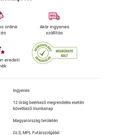
s online
Akár ingyenes
tés
szállítás
n eredeti
mék
a
ingyenes
12 óráig beérkező megrendelés esetén
következő munkanap
Magyarország területén
GLS, MPL Futárszolgálat