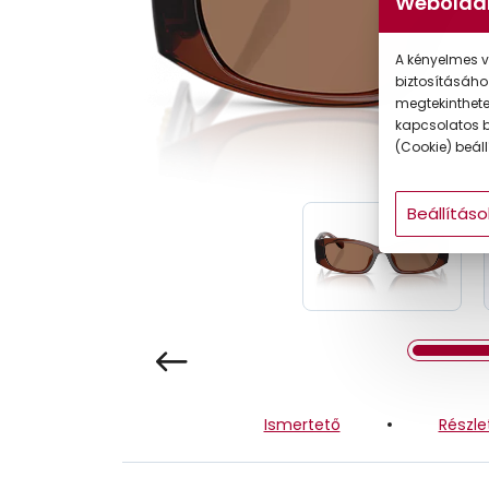
Weboldal
Gyermek
A kényelmes v
biztosításáho
megtekintheted
kapcsolatos b
(Cookie) beállí
Beállításo
Ismertető
Részle