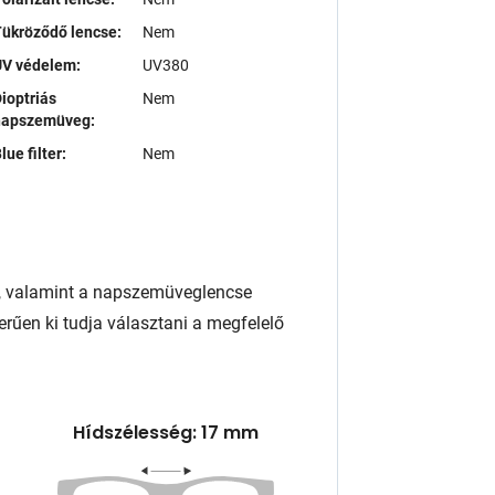
ükröződő lencse:
Nem
UV védelem:
UV380
ioptriás
Nem
napszemüveg:
lue filter:
Nem
, valamint a napszemüveglencse
rűen ki tudja választani a megfelelő
Hídszélesség: 17 mm