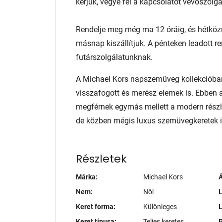
kérjük, vegye fel a kapcsolatot vevőszolg
Rendelje meg még ma 12 óráig, és hétköz
másnap kiszállítjuk. A pénteken leadott r
futárszolgálatunknak.
A Michael Kors napszemüveg kollekcióba
visszafogott és merész elemek is. Ebben a
megférnek egymás mellett a modern részle
de közben mégis luxus szemüvegkeretek i
Részletek
Márka:
Michael Kors
Á
Nem:
Női
L
Keret forma:
Különleges
Keret típusa:
Teljes keretes
P