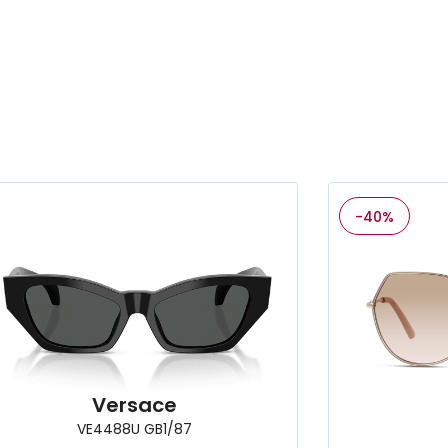
-40%
Versace
VE4488U GB1/87