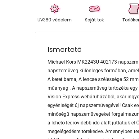
UV380 védelem
Saját tok
Törlők
Ismertető
Michael Kors MK2243U 402173 napszemü
napszemüveg különleges formában, amely r
A keret barna, A lencse szélessége 52 
műanyag . A napszemüveg tartozéka egy a
Vision Express webáruházából, akár ingyen
egyéniségét új napszemüvegével! Csak er
minőségű napszemüvegeket forgalmazunk 
a lehető legrövidebb idő alatt juttatjuk e
megelégedésre törekedve. Amennyiben te