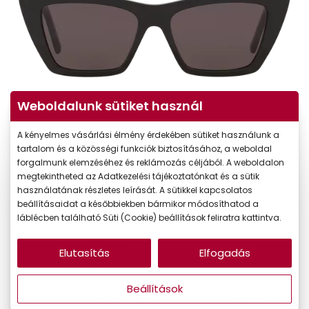
Weboldalunk sütiket használ
A kényelmes vásárlási élmény érdekében sütiket használunk a
tartalom és a közösségi funkciók biztosításához, a weboldal
forgalmunk elemzéséhez és reklámozás céljából. A weboldalon
megtekintheted az Adatkezelési tájékoztatónkat és a sütik
127.990 Ft
használatának részletes leírását. A sütikkel kapcsolatos
Ár:
beállításaidat a későbbiekben bármikor módosíthatod a
108.792 Ft
Törzsvásárlói ár:
láblécben található Süti (Cookie) beállítások feliratra kattintva.
Online megvásárolható
Készleten
Elutasítás
Elfogadás
Ingyenes szállítás
Beállítások
Mi a méretem?
Méret:
L
53/16/145