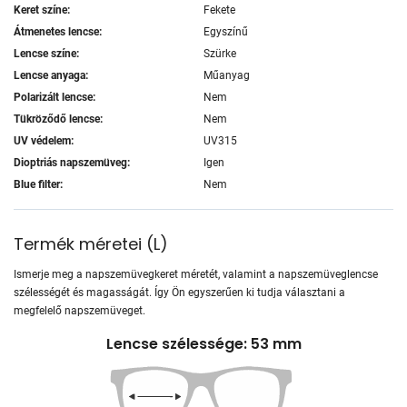
Keret színe:
Fekete
Átmenetes lencse:
Egyszínű
Lencse színe:
Szürke
Lencse anyaga:
Műanyag
Polarizált lencse:
Nem
Tükröződő lencse:
Nem
UV védelem:
UV315
Dioptriás napszemüveg:
Igen
Blue filter:
Nem
Termék méretei
(
L
)
Ismerje meg a napszemüvegkeret méretét, valamint a napszemüveglencse
szélességét és magasságát. Így Ön egyszerűen ki tudja választani a
megfelelő napszemüveget.
Lencse szélessége: 53 mm