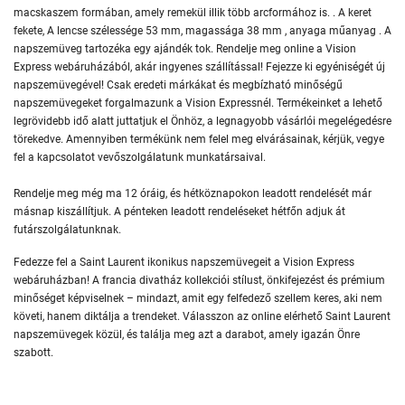
macskaszem formában, amely remekül illik több arcformához is. . A keret
fekete, A lencse szélessége 53 mm, magassága 38 mm , anyaga műanyag . A
napszemüveg tartozéka egy ajándék tok. Rendelje meg online a Vision
Express webáruházából, akár ingyenes szállítással! Fejezze ki egyéniségét új
napszemüvegével! Csak eredeti márkákat és megbízható minőségű
napszemüvegeket forgalmazunk a Vision Expressnél. Termékeinket a lehető
legrövidebb idő alatt juttatjuk el Önhöz, a legnagyobb vásárlói megelégedésre
törekedve. Amennyiben termékünk nem felel meg elvárásainak, kérjük, vegye
fel a kapcsolatot vevőszolgálatunk munkatársaival.
Rendelje meg még ma 12 óráig, és hétköznapokon leadott rendelését már
másnap kiszállítjuk. A pénteken leadott rendeléseket hétfőn adjuk át
futárszolgálatunknak.
Fedezze fel a Saint Laurent ikonikus napszemüvegeit a Vision Express
webáruházban! A francia divatház kollekciói stílust, önkifejezést és prémium
minőséget képviselnek – mindazt, amit egy felfedező szellem keres, aki nem
követi, hanem diktálja a trendeket. Válasszon az online elérhető Saint Laurent
napszemüvegek közül, és találja meg azt a darabot, amely igazán Önre
szabott.