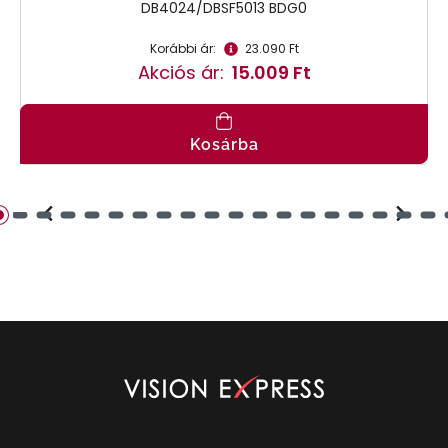
DB4024/DBSF5013 BDG0
Korábbi ár:
23.090 Ft
Akciós ár:
15.009 Ft
Kosárba