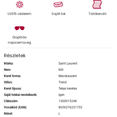
UV315 védelem
Saját tok
Törlőkendő
Dioptriás
napszemüveg
Részletek
Márka:
Saint Laurent
Nem:
Női
Keret forma:
Macskaszem
Stílus:
Trend
Keret típusa:
Teljes keretes
Saját tokkal rendelkezik:
Igen
Cikkszám:
1300015248
Vonalkód (EAN):
8056376231755
Méret:
L