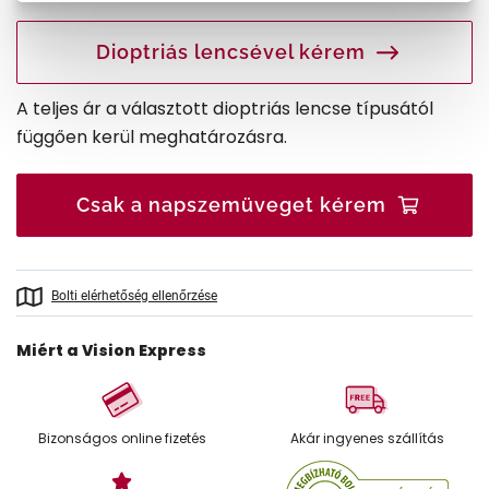
Dioptriás lencsével kérem
A teljes ár a választott dioptriás lencse típusától
függően kerül meghatározásra.
Csak a napszemüveget kérem
Bolti elérhetőség ellenőrzése
Miért a Vision Express
Bizonságos online fizetés
Akár ingyenes szállítás