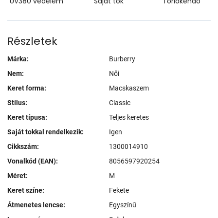
UV380 védelem
Saját tok
Törlőkendő
Részletek
Márka:
Burberry
Nem:
Női
Keret forma:
Macskaszem
Stílus:
Classic
Keret típusa:
Teljes keretes
Saját tokkal rendelkezik:
Igen
Cikkszám:
1300014910
Vonalkód (EAN):
8056597920254
Méret:
M
Keret színe:
Fekete
Átmenetes lencse:
Egyszínű