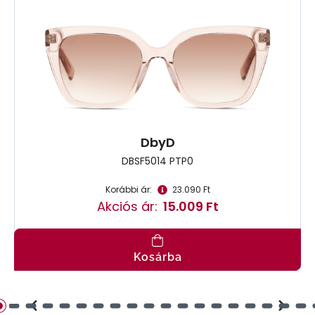
DbyD
DBSF5014 PTP0
Korábbi ár:
23.090 Ft
Akciós ár:
15.009 Ft
Kosárba