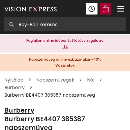
Foglaljon online időpontot látásvizsgálatra
itt.
Napszemüveg online exkluzív akár -40%
Vásárolok
Nyitólap
Napszemüvegek
Női
Burberry
Burberry BE4407 385387 napszemüveg
Burberry
Burberry BE4407 385387
napszemüveg