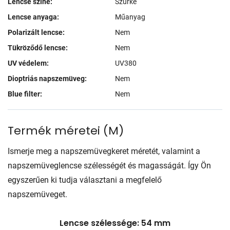
Lencse színe:
Szürke
Lencse anyaga:
Műanyag
Polarizált lencse:
Nem
Tükröződő lencse:
Nem
UV védelem:
UV380
Dioptriás napszemüveg:
Nem
Blue filter:
Nem
Termék méretei
(
M
)
Ismerje meg a napszemüvegkeret méretét, valamint a
napszemüveglencse szélességét és magasságát. Így Ön
egyszerűen ki tudja választani a megfelelő
napszemüveget.
Lencse szélessége: 54 mm