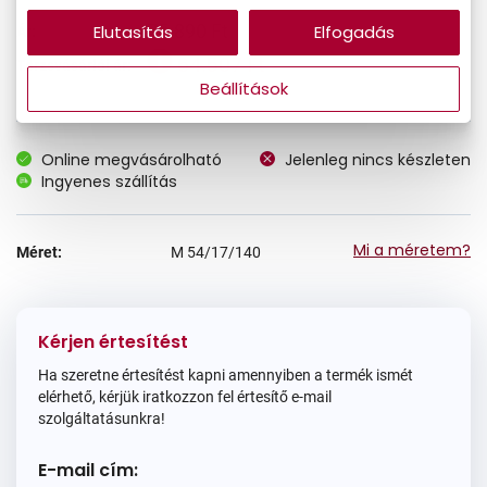
75.890 Ft
Elutasítás
Elfogadás
Ár:
64.507 Ft
Törzsvásárlói ár:
Beállítások
Online megvásárolható
Jelenleg nincs készleten
Ingyenes szállítás
Mi a méretem?
Méret:
M
54/17/140
Kérjen értesítést
Ha szeretne értesítést kapni amennyiben a termék ismét
elérhető, kérjük iratkozzon fel értesítő e-mail
szolgáltatásunkra!
E-mail cím: