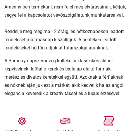
Amennyiben termékünk nem felel meg elvárásainak, kérjük,
vegye fel a kapcsolatot vevőszolgálatunk munkatársaival.
Rendelje meg még ma 12 óráig, és hétköznapokon leadott
rendelését már másnap kiszállítjuk. A pénteken leadott
rendeléseket hétfőn adjuk át futárszolgálatunknak.
A Burberry napszemüveg kollekciói klasszikus stílust
képviselnek. Időtálló kerek és téglalap alakú formák,
merész és divatos keretekkel együtt. Azoknak a férfiaknak
és nőknek ajánljuk ezt a márkát, akik kedvelik ha az angol
elegancia keveredik a kreativitással és a luxus érzésével.