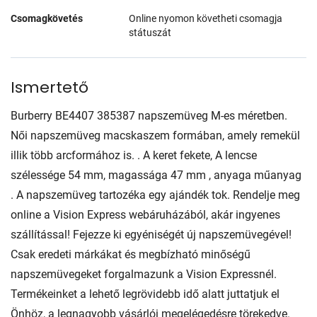
Csomagkövetés
Online nyomon követheti csomagja
státuszát
Ismertető
Burberry BE4407 385387 napszemüveg M-es méretben.
Női napszemüveg macskaszem formában, amely remekül
illik több arcformához is. . A keret fekete, A lencse
szélessége 54 mm, magassága 47 mm , anyaga műanyag
. A napszemüveg tartozéka egy ajándék tok. Rendelje meg
online a Vision Express webáruházából, akár ingyenes
szállítással! Fejezze ki egyéniségét új napszemüvegével!
Csak eredeti márkákat és megbízható minőségű
napszemüvegeket forgalmazunk a Vision Expressnél.
Termékeinket a lehető legrövidebb idő alatt juttatjuk el
Önhöz, a legnagyobb vásárlói megelégedésre törekedve.