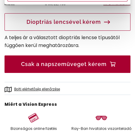
Mi a méretem?
Méret:
S
50/22/150
Dioptriás lencsével kérem
A teljes ár a választott dioptriás lencse típusától
függően kerül meghatározásra.
Csak a napszemüveget kérem
Bolti elérhetőség ellenőrzése
Miért a Vision Express
Bizonságos online fizetés
Ray-Ban hivatalos viszonteladó