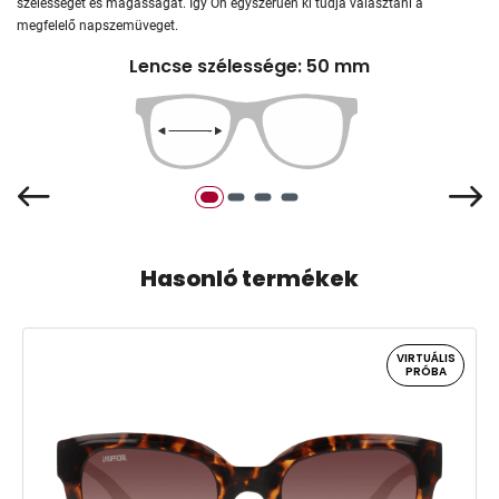
szélességét és magasságát. Így Ön egyszerűen ki tudja választani a
megfelelő napszemüveget.
Lencse szélessége: 50 mm
Hasonló termékek
VIRTUÁLIS
PRÓBA