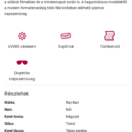
a sztárok filmekben és a mindennapok során is. A hagyományos modellektől
a modern formatervezésig több féle kivitelben elérhető számos
napszemüveg.
UV380 védelem
Saját tok
Törlőkendő
Dioptriás
napszemüveg
Részletek
Márka:
Ray-Ban
Nem:
Női
Keret forma:
Négyzet
Stílus:
Trend
Keret típusa:
Teljes keretes