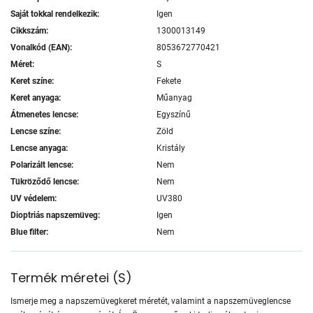
Saját tokkal rendelkezik:
Igen
Cikkszám:
1300013149
Vonalkód (EAN):
8053672770421
Méret:
S
Keret színe:
Fekete
Keret anyaga:
Műanyag
Átmenetes lencse:
Egyszínű
Lencse színe:
Zöld
Lencse anyaga:
Kristály
Polarizált lencse:
Nem
Tükröződő lencse:
Nem
UV védelem:
UV380
Dioptriás napszemüveg:
Igen
Blue filter:
Nem
Termék méretei
(
S
)
Ismerje meg a napszemüvegkeret méretét, valamint a napszemüveglencse