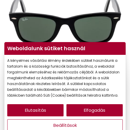
Weboldalunk sütiket használ
A kényelmes vásárlási élmény érdekében sütiket használunk a
tartalom és a közösségi funkciók biztosításához, a weboldal
forgalmunk elemzéséhez és reklámozás céljából. A weboldalon
megtekintheted az Adatkezelési tájékoztatónkat és a sütik
használatának részletes leírását. A sütikkel kapcsolatos
63.290 Ft
Ár:
beállításaidat a későbbiekben bármikor módosíthatod a
láblécben található Süti (Cookie) beállítások feliratra kattintva.
53.797 Ft
Törzsvásárlói ár:
Elutasítás
Elfogadás
Online megvásárolható
Készleten
Ingyenes szállítás
Beállítások