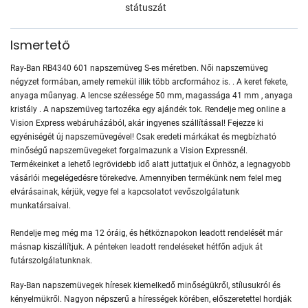
státuszát
Ismertető
Ray-Ban RB4340 601 napszemüveg S-es méretben. Női napszemüveg
négyzet formában, amely remekül illik több arcformához is. . A keret fekete,
anyaga műanyag. A lencse szélessége 50 mm, magassága 41 mm , anyaga
kristály . A napszemüveg tartozéka egy ajándék tok. Rendelje meg online a
Vision Express webáruházából, akár ingyenes szállítással! Fejezze ki
egyéniségét új napszemüvegével! Csak eredeti márkákat és megbízható
minőségű napszemüvegeket forgalmazunk a Vision Expressnél.
Termékeinket a lehető legrövidebb idő alatt juttatjuk el Önhöz, a legnagyobb
vásárlói megelégedésre törekedve. Amennyiben termékünk nem felel meg
elvárásainak, kérjük, vegye fel a kapcsolatot vevőszolgálatunk
munkatársaival.
Rendelje meg még ma 12 óráig, és hétköznapokon leadott rendelését már
másnap kiszállítjuk. A pénteken leadott rendeléseket hétfőn adjuk át
futárszolgálatunknak.
Ray-Ban napszemüvegek híresek kiemelkedő minőségükről, stílusukról és
kényelmükről. Nagyon népszerű a hírességek körében, előszeretettel hordják