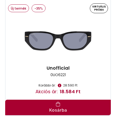
VIRTUÁLIS
Új termék
-35%
PRÓBA
Unofficial
0UO6221
Korábbi ár:
28.590 Ft
Akciós ár:
18.584 Ft
Kosárba