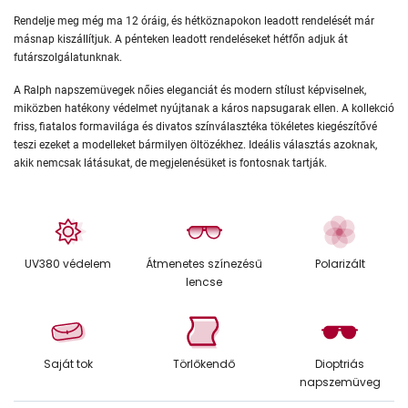
Rendelje meg még ma 12 óráig, és hétköznapokon leadott rendelését már
másnap kiszállítjuk. A pénteken leadott rendeléseket hétfőn adjuk át
futárszolgálatunknak.
A Ralph napszemüvegek nőies eleganciát és modern stílust képviselnek,
miközben hatékony védelmet nyújtanak a káros napsugarak ellen. A kollekció
friss, fiatalos formavilága és divatos színválasztéka tökéletes kiegészítővé
teszi ezeket a modelleket bármilyen öltözékhez. Ideális választás azoknak,
akik nemcsak látásukat, de megjelenésüket is fontosnak tartják.
UV380 védelem
Átmenetes színezésű
Polarizált
lencse
Saját tok
Törlőkendő
Dioptriás
napszemüveg