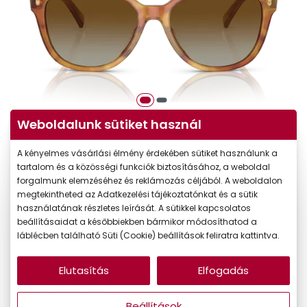
Weboldalunk sütiket használ
A kényelmes vásárlási élmény érdekében sütiket használunk a
tartalom és a közösségi funkciók biztosításához, a weboldal
-30%
forgalmunk elemzéséhez és reklámozás céljából. A weboldalon
megtekintheted az Adatkezelési tájékoztatónkat és a sütik
49.890 Ft
használatának részletes leírását. A sütikkel kapcsolatos
Korábbi ár:
beállításaidat a későbbiekben bármikor módosíthatod a
34.923 Ft
Akciós ár:
láblécben található Süti (Cookie) beállítások feliratra kattintva.
Online megvásárolható
Jelenleg nincs készleten
Elutasítás
Elfogadás
Ingyenes szállítás
Beállítások