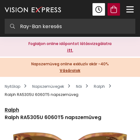
Foglaljon online időpontot látásvizsgálatra
itt.
Napszemüveg online exkluzív akár -40%
Vásárolok
Nyitólap
Napszemüvegek
Női
Ralph
Ralph RA5305U 6060T5 napszemüveg
Ralph
Ralph RA5305U 6060T5 napszemüveg