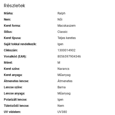
Részletek
Márka:
Ralph
Nem:
Női
Keret forma:
Macskaszem
Stílus:
Classic
Keret típusa:
Teljes keretes
Saját tokkal rendelkezik:
Igen
Cikkszám:
1300014902
Vonalkód (EAN):
8056597904346
Méret:
M
Keret színe:
Narancs
Keret anyaga:
Műanyag
Átmenetes lencse:
Átmenetes
Lencse színe:
Barna
Lencse anyaga:
Műanyag
Polarizált lencse:
Igen
Tükröződő lencse:
Nem
UV védelem:
UV380