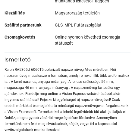
munkanap lencsétől függően
Kiszállítás
Magyarország területén
Szállító partnerünk
GLS, MPL Futárszolgálat
Csomagkövetés
Online nyomon követheti csomagja
státuszát
Ismertető
Ralph RA5305U 6060T5 polarizált napszemüveg M-es méretben. Női
napszemüveg macskaszem formában, amely remekül illik több arcformához
is. . A keret narancs, anyaga műanyag. A lencse szélessége 56 mm,
magassága 46 mm , anyaga műanyag . A napszemüveg tartozéka egy
ajándék tok. Rendelje meg online a Vision Express webáruházából, akár
ingyenes szállítással! Fejezze ki egyéniségét új napszemüvegével! Csak
eredeti márkákat és megbízható minőségű napszemüvegeket forgalmazunk
a Vision Expressnél. Termékeinket a lehető legrövidebb idő alatt juttatjuk el
Önhöz, a legnagyobb vásárlói megelégedésre törekedve. Amennyiben
termékünk nem felel meg elvárásainak, kérjük, vegye fel a kapcsolatot
vevőszolgálatunk munkatársaival.