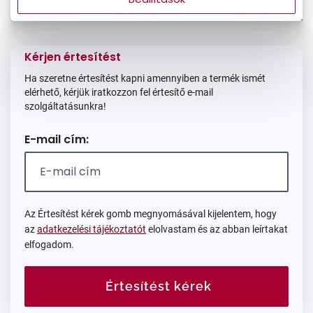
Mi a méretem?
Méret:
M
56/17/145
Kérjen értesítést
Ha szeretne értesítést kapni amennyiben a termék ismét
elérhető, kérjük iratkozzon fel értesítő e-mail
szolgáltatásunkra!
E-mail cím:
Az Értesítést kérek gomb megnyomásával kijelentem, hogy
az
adatkezelési tájékoztatót
elolvastam és az abban leírtakat
elfogadom.
Értesítést kérek