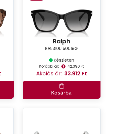
Ralph
RA5310U 50018G
Készleten
Korábbi ár:
42.390 Ft
t
Akciós ár:
33.912 Ft
Kosárba