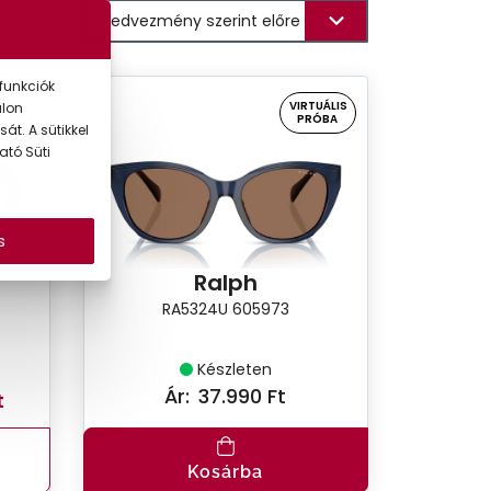
funkciók
UÁLIS
VIRTUÁLIS
alon
ÓBA
PRÓBA
át. A sütikkel
ató Süti
s
Ralph
RA5324U 605973
Készleten
Ár:
37.990 Ft
t
Kosárba