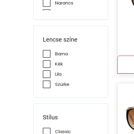
Narancs
Rózsaszín
Transzparens
Zöld
Lencse színe
Barna
Kék
Lila
Szürke
Stílus
Classic