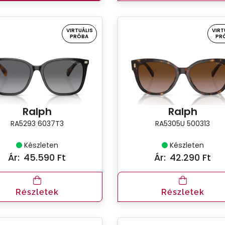
VIRTUÁLIS
VIRT
PRÓBA
PR
Ralph
Ralph
RA5293 6037T3
RA5305U 500313
Készleten
Készleten
Ár:
45.590 Ft
Ár:
42.290 Ft
Részletek
Részletek