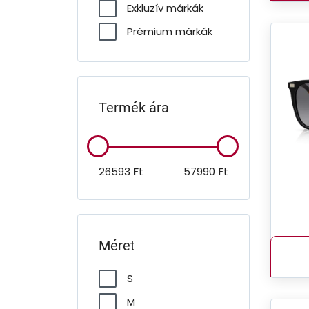
Exkluzív márkák
Prémium márkák
Termék ára
26593
Ft
57990
Ft
Méret
S
M