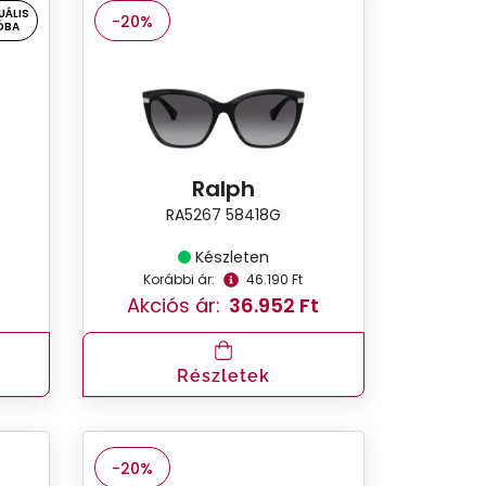
UÁLIS
-20%
ÓBA
Ralph
RA5267 58418G
Készleten
Korábbi ár:
46.190 Ft
Akciós ár:
36.952 Ft
Részletek
-20%