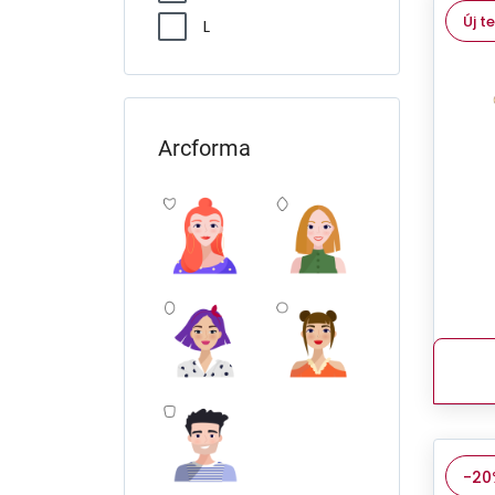
Új t
L
Arcforma
-20