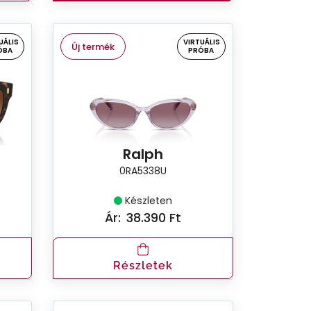
UÁLIS
VIRTUÁLIS
Új termék
ÓBA
PRÓBA
Ralph
0RA5338U
Készleten
Ár:
38.390 Ft
Részletek