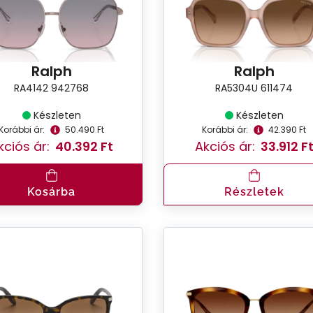
Ralph
Ralph
RA4142 942768
RA5304U 611474
Készleten
Készleten
Korábbi ár:
50.490 Ft
Korábbi ár:
42.390 Ft
kciós ár:
40.392 Ft
Akciós ár:
33.912 F
Kosárba
Részletek