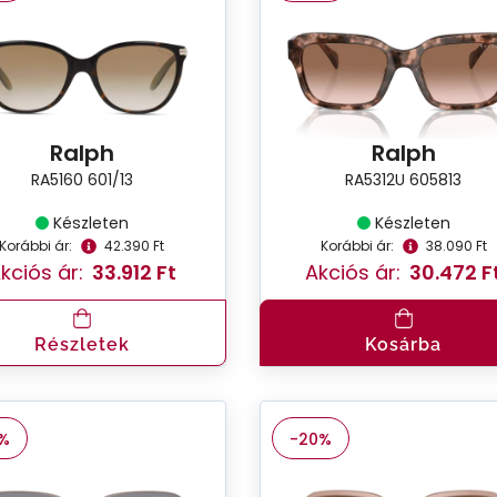
Ralph
Ralph
RA5160 601/13
RA5312U 605813
Készleten
Készleten
Korábbi ár:
42.390 Ft
Korábbi ár:
38.090 Ft
kciós ár:
33.912 Ft
Akciós ár:
30.472 F
Részletek
Kosárba
%
-20%