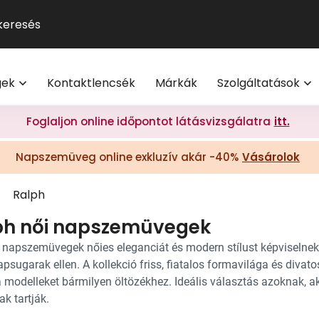
GUCCI
Szemüveg-előfizetés
Kontaktlencse
Multifokális
Pol
9
®
Michael Kors
Kontaktlencse-előfizetés
Lencsetípusok
Transitions
Ho
V
l
Oakley
Törzsvásárlói program
Egészség
Kék-ibolya fé
Mi
M
gek
Kontaktlencsék
Márkák
Szolgáltatások
Polaroid
Világmárkák
Olvasó- és t
On
További világmárkák
Érdekessége
Foglaljon online időpontot látásvizsgálatra
itt.
eg akció 20% I Vision Express Webshop
Tippek a sz
Napszemüveg online exkluzív akár -40%
Vásárolok
Kollekciók
gkeretek online | Vision Express webshop
GYIK
Napszemüveg Outlet
Ralph
Törzsvásárlói ajánlatok
ph női napszemüvegek
Ray-Ban
 napszemüvegek nőies eleganciát és modern stílust képviselne
psugarak ellen. A kollekció friss, fiatalos formavilága és divato
a modelleket bármilyen öltözékhez. Ideális választás azoknak, a
k tartják.