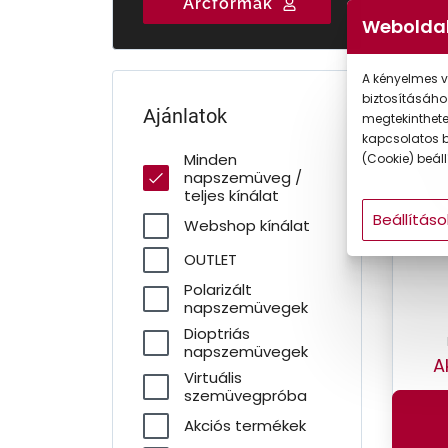
Arcformák
Gyermek
Weboldal
A kényelmes v
biztosításáho
-30
Ajánlatok
megtekintheted
kapcsolatos b
Minden
(Cookie) beállí
napszemüveg /
teljes kínálat
Beállításo
Webshop kínálat
OUTLET
Polarizált
napszemüvegek
Dioptriás
napszemüvegek
A
Virtuális
szemüvegpróba
Akciós termékek