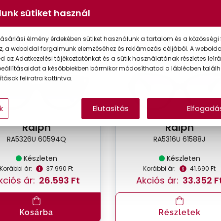
unk sütiket használ
ásárlási élmény érdekében sütiket használunk a tartalom és a közösségi 
VIRTUÁLIS
VIRT
z, a weboldal forgalmunk elemzéséhez és reklámozás céljából. A webold
%
-20%
PRÓBA
PR
 az Adatkezelési tájékoztatónkat és a sütik használatának részletes leírás
eállításaidat a későbbiekben bármikor módosíthatod a láblécben találh
tások feliratra kattintva.
k
Elutasítás
Elfogadá
Ralph
Ralph
RA5326U 60594Q
RA5316U 61588J
Készleten
Készleten
Korábbi ár:
37.990 Ft
Korábbi ár:
41.690 Ft
kciós ár:
26.593 Ft
Akciós ár:
33.352 F
Kosárba
Részletek