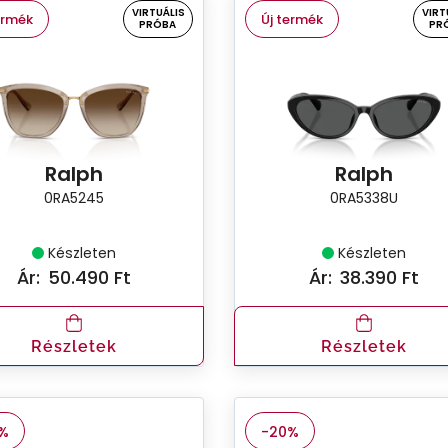
VIRTUÁLIS
VIRT
ermék
Új termék
PRÓBA
PR
Ralph
Ralph
0RA5245
0RA5338U
Készleten
Készleten
Ár:
50.490 Ft
Ár:
38.390 Ft
Részletek
Részletek
%
-20%