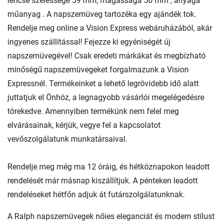
lencse szélessége 59 mm, magassága 50 mm , anyaga
műanyag . A napszemüveg tartozéka egy ajándék tok.
Rendelje meg online a Vision Express webáruházából, akár
ingyenes szállítással! Fejezze ki egyéniségét új
napszemüvegével! Csak eredeti márkákat és megbízható
minőségű napszemüvegeket forgalmazunk a Vision
Expressnél. Termékeinket a lehető legrövidebb idő alatt
juttatjuk el Önhöz, a legnagyobb vásárlói megelégedésre
törekedve. Amennyiben termékünk nem felel meg
elvárásainak, kérjük, vegye fel a kapcsolatot
vevőszolgálatunk munkatársaival.
Rendelje meg még ma 12 óráig, és hétköznapokon leadott
rendelését már másnap kiszállítjuk. A pénteken leadott
rendeléseket hétfőn adjuk át futárszolgálatunknak.
A Ralph napszemüvegek nőies eleganciát és modern stílust