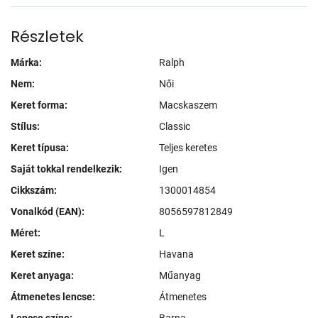
Részletek
Márka:
Ralph
Nem:
Női
Keret forma:
Macskaszem
Stílus:
Classic
Keret típusa:
Teljes keretes
Saját tokkal rendelkezik:
Igen
Cikkszám:
1300014854
Vonalkód (EAN):
8056597812849
Méret:
L
Keret színe:
Havana
Keret anyaga:
Műanyag
Átmenetes lencse:
Átmenetes
Lencse színe:
Barna