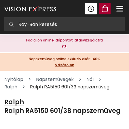
Foglaljon online időpontot látásvizsgálatra
itt.
Napszemüveg online exkluzív akár -40%
Vásárolok
Nyitólap
Napszemüvegek
Női
Ralph
Ralph RA5150 601/3B napszemüveg
Ralph
Ralph RA5150 601/3B napszemüveg