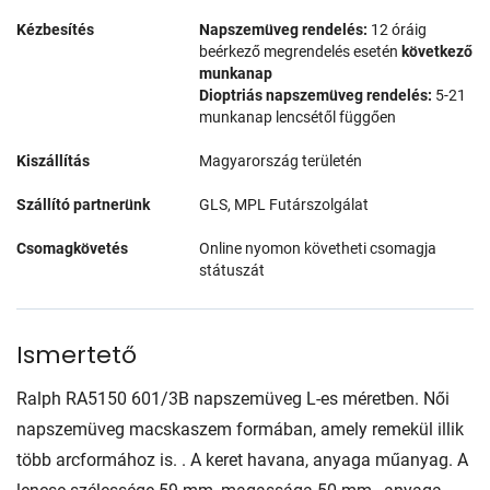
Kézbesítés
Napszemüveg rendelés:
12 óráig
beérkező megrendelés esetén
következő
munkanap
Dioptriás napszemüveg rendelés:
5-21
munkanap lencsétől függően
Kiszállítás
Magyarország területén
Szállító partnerünk
GLS, MPL Futárszolgálat
Csomagkövetés
Online nyomon követheti csomagja
státuszát
Ismertető
Ralph RA5150 601/3B napszemüveg L-es méretben. Női
napszemüveg macskaszem formában, amely remekül illik
több arcformához is. . A keret havana, anyaga műanyag. A