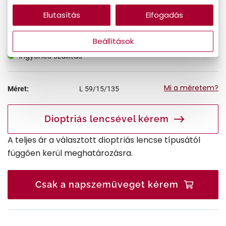
36.032 Ft
Törzsvásárlói ár:
Elutasítás
Elfogadás
Beállítások
Online megvásárolható
Készleten
Ingyenes szállítás
Mi a méretem?
Méret:
L
59/15/135
Dioptriás lencsével kérem
A teljes ár a választott dioptriás lencse típusától
függően kerül meghatározásra.
Csak a napszemüveget kérem