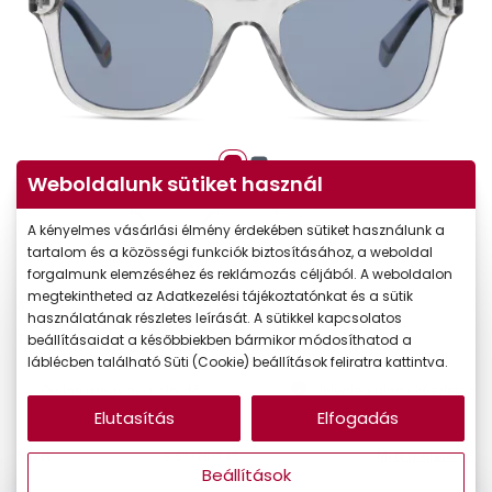
Weboldalunk sütiket használ
A kényelmes vásárlási élmény érdekében sütiket használunk a
tartalom és a közösségi funkciók biztosításához, a weboldal
forgalmunk elemzéséhez és reklámozás céljából. A weboldalon
megtekintheted az Adatkezelési tájékoztatónkat és a sütik
24.490 Ft
Ár:
használatának részletes leírását. A sütikkel kapcsolatos
20.817 Ft
beállításaidat a későbbiekben bármikor módosíthatod a
Törzsvásárlói ár:
láblécben található Süti (Cookie) beállítások feliratra kattintva.
Online megvásárolható
Jelenleg nincs készleten
Elutasítás
Elfogadás
Mi a méretem?
Méret:
S
51/20/145
Beállítások