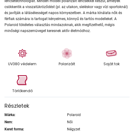
lencsetechnológiát. Minden modell polarizált lencsékkel készül, amelyek
csökkentik a visszatükröződést (pl. az utakon, síeléskor vagy vízi sportoknál)
és javítják a látásélességet napos környezetben. A márka kínálata nők és
férfiak számára is tartogat kényelmes, könnyű és tartós modelleket. A
Polaroid tökéletes választás mindazoknak, akik megfizethető, mégis
minőségi napszemüveget keresnek aktív életmódhoz.
UV380 védelem
Polarizált
Saját tok
Törlőkendő
Részletek
Márka:
Polaroid
Nem:
Női
Keret forma:
Négyzet