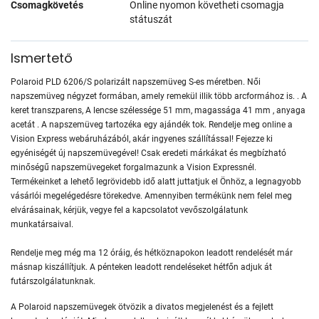
Csomagkövetés
Online nyomon követheti csomagja
státuszát
Ismertető
Polaroid PLD 6206/S polarizált napszemüveg S-es méretben. Női
napszemüveg négyzet formában, amely remekül illik több arcformához is. . A
keret transzparens, A lencse szélessége 51 mm, magassága 41 mm , anyaga
acetát . A napszemüveg tartozéka egy ajándék tok. Rendelje meg online a
Vision Express webáruházából, akár ingyenes szállítással! Fejezze ki
egyéniségét új napszemüvegével! Csak eredeti márkákat és megbízható
minőségű napszemüvegeket forgalmazunk a Vision Expressnél.
Termékeinket a lehető legrövidebb idő alatt juttatjuk el Önhöz, a legnagyobb
vásárlói megelégedésre törekedve. Amennyiben termékünk nem felel meg
elvárásainak, kérjük, vegye fel a kapcsolatot vevőszolgálatunk
munkatársaival.
Rendelje meg még ma 12 óráig, és hétköznapokon leadott rendelését már
másnap kiszállítjuk. A pénteken leadott rendeléseket hétfőn adjuk át
futárszolgálatunknak.
A Polaroid napszemüvegek ötvözik a divatos megjelenést és a fejlett