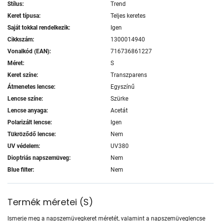
Stílus:
Trend
Keret típusa:
Teljes keretes
Saját tokkal rendelkezik:
Igen
Cikkszám:
1300014940
Vonalkód (EAN):
716736861227
Méret:
S
Keret színe:
Transzparens
Átmenetes lencse:
Egyszínű
Lencse színe:
Szürke
Lencse anyaga:
Acetát
Polarizált lencse:
Igen
Tükröződő lencse:
Nem
UV védelem:
UV380
Dioptriás napszemüveg:
Nem
Blue filter:
Nem
Termék méretei
(
S
)
Ismerje meg a napszemüvegkeret méretét, valamint a napszemüveglencse