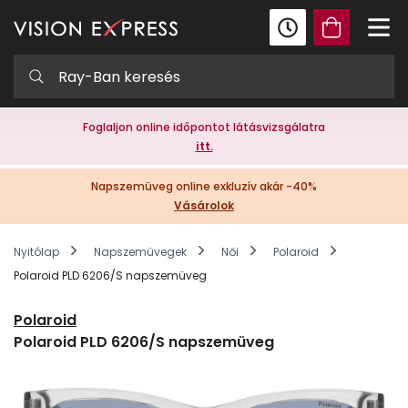
Foglaljon online időpontot látásvizsgálatra
itt.
Napszemüveg online exkluzív akár -40%
Vásárolok
Nyitólap
Napszemüvegek
Női
Polaroid
Polaroid PLD 6206/S napszemüveg
Polaroid
Polaroid PLD 6206/S napszemüveg