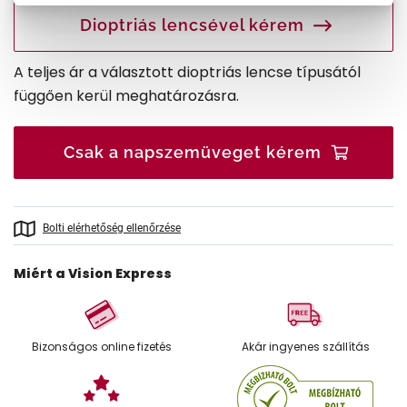
Dioptriás lencsével kérem
A teljes ár a választott dioptriás lencse típusától
függően kerül meghatározásra.
Csak a napszemüveget kérem
Bolti elérhetőség ellenőrzése
Miért a Vision Express
Bizonságos online fizetés
Akár ingyenes szállítás