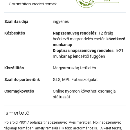
Garantáltan eredeti termék
Szállítás díja
ingyenes
Kézbesítés
Napszemüveg rendelés:
12 óráig
beérkező megrendelés esetén
következő
munkanap
Dioptriás napszemüveg rendelés:
5-21
munkanap lencsétől függően
Kiszállítás
Magyarország területén
Szállító partnerünk
GLS, MPL Futárszolgálat
Csomagkövetés
Online nyomon követheti csomagja
státuszát
Ismertető
Polaroid P8317 polarizált napszemüveg M-es méretben. Női napszemüveg
téglalap formában, amely remekül illik több arcformához is. . A keret fekete,