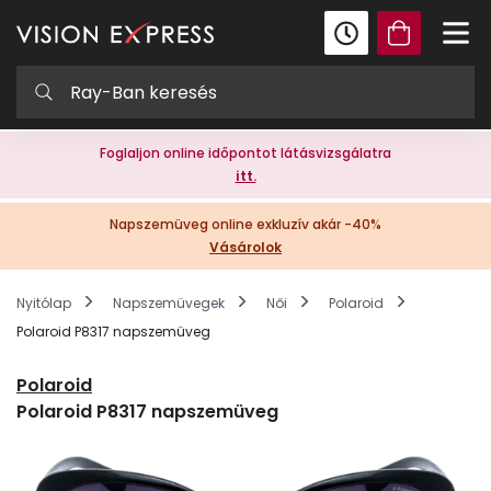
Foglaljon online időpontot látásvizsgálatra
itt.
Napszemüveg online exkluzív akár -40%
Vásárolok
Nyitólap
Napszemüvegek
Női
Polaroid
Polaroid P8317 napszemüveg
Polaroid
Polaroid P8317 napszemüveg