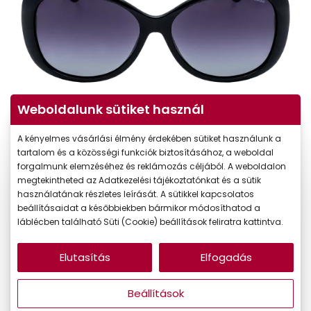
Weboldalunk sütiket használ
A kényelmes vásárlási élmény érdekében sütiket használunk a
tartalom és a közösségi funkciók biztosításához, a weboldal
forgalmunk elemzéséhez és reklámozás céljából. A weboldalon
megtekintheted az Adatkezelési tájékoztatónkat és a sütik
24.490 Ft
Ár:
használatának részletes leírását. A sütikkel kapcsolatos
beállításaidat a későbbiekben bármikor módosíthatod a
20.817 Ft
Törzsvásárlói ár:
láblécben található Süti (Cookie) beállítások feliratra kattintva.
Online megvásárolható
Készleten
Elutasítás
Elfogadás
Mi a méretem?
Méret:
M
58/15/135
Beállítások