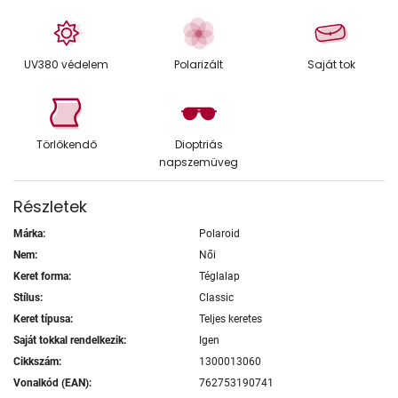
UV380 védelem
Polarizált
Saját tok
Törlőkendő
Dioptriás
napszemüveg
Részletek
Márka:
Polaroid
Nem:
Női
Keret forma:
Téglalap
Stílus:
Classic
Keret típusa:
Teljes keretes
Saját tokkal rendelkezik:
Igen
Cikkszám:
1300013060
Vonalkód (EAN):
762753190741