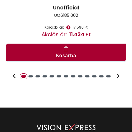
Unofficial
UO6185 002
Korábbi ár:
17.590 Ft
Akciós ár:
11.434 Ft
Kosárba