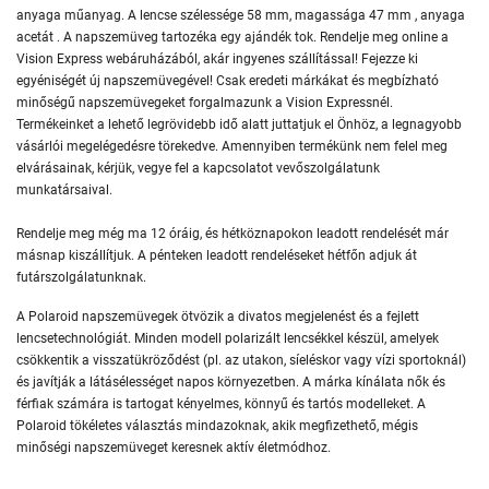
anyaga műanyag. A lencse szélessége 58 mm, magassága 47 mm , anyaga
acetát . A napszemüveg tartozéka egy ajándék tok. Rendelje meg online a
Vision Express webáruházából, akár ingyenes szállítással! Fejezze ki
egyéniségét új napszemüvegével! Csak eredeti márkákat és megbízható
minőségű napszemüvegeket forgalmazunk a Vision Expressnél.
Termékeinket a lehető legrövidebb idő alatt juttatjuk el Önhöz, a legnagyobb
vásárlói megelégedésre törekedve. Amennyiben termékünk nem felel meg
elvárásainak, kérjük, vegye fel a kapcsolatot vevőszolgálatunk
munkatársaival.
Rendelje meg még ma 12 óráig, és hétköznapokon leadott rendelését már
másnap kiszállítjuk. A pénteken leadott rendeléseket hétfőn adjuk át
futárszolgálatunknak.
A Polaroid napszemüvegek ötvözik a divatos megjelenést és a fejlett
lencsetechnológiát. Minden modell polarizált lencsékkel készül, amelyek
csökkentik a visszatükröződést (pl. az utakon, síeléskor vagy vízi sportoknál)
és javítják a látásélességet napos környezetben. A márka kínálata nők és
férfiak számára is tartogat kényelmes, könnyű és tartós modelleket. A
Polaroid tökéletes választás mindazoknak, akik megfizethető, mégis
minőségi napszemüveget keresnek aktív életmódhoz.