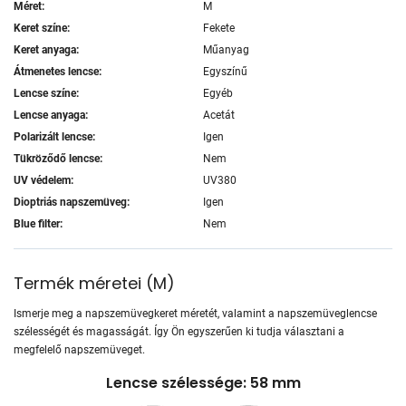
Méret:
M
Keret színe:
Fekete
Keret anyaga:
Műanyag
Átmenetes lencse:
Egyszínű
Lencse színe:
Egyéb
Lencse anyaga:
Acetát
Polarizált lencse:
Igen
Tükröződő lencse:
Nem
UV védelem:
UV380
Dioptriás napszemüveg:
Igen
Blue filter:
Nem
Termék méretei
(
M
)
Ismerje meg a napszemüvegkeret méretét, valamint a napszemüveglencse
szélességét és magasságát. Így Ön egyszerűen ki tudja választani a
megfelelő napszemüveget.
Lencse szélessége: 58 mm