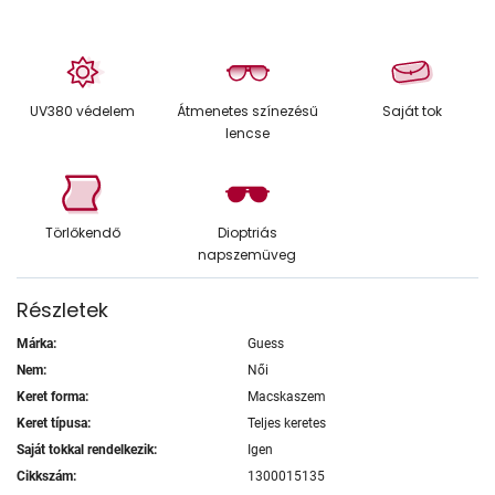
UV380 védelem
Átmenetes színezésű
Saját tok
lencse
Törlőkendő
Dioptriás
napszemüveg
Részletek
Márka:
Guess
Nem:
Női
Keret forma:
Macskaszem
Keret típusa:
Teljes keretes
Saját tokkal rendelkezik:
Igen
Cikkszám:
1300015135