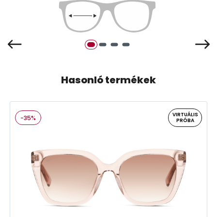
Hasonló termékek
VIRTUÁLIS
-35%
PRÓBA