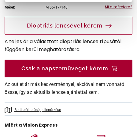
Mi a méretem?
Méret:
M
55/17/140
Dioptriás lencsével kérem
A teljes ár a választott dioptriás lencse típusától
függően kerül meghatározásra.
Csak a napszemüveget kérem
Az outlet ár más kedvezménnyel, akcióval nem vonható
össze, így az aktuális lencse ajánlattal sem.
Bolti elérhetőség ellenőrzése
Miért a Vision Express