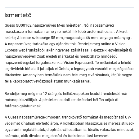
Ismertető
Guess GU00162 napszemüveg M-es méretben. Női napszemüveg
macskaszem formában, amely remekül illik több arcformához is. . A keret
szürke, A lencse szélessége 55 mm, magassága 46 mm , anyaga műanyag .
A napszemüveg tartozéka egy ajándék tok. Rendelje meg online a Vision
Express webáruházából, akár ingyenes szállítással! Fejezze ki egyéniségét új
napszemüvegével! Csak eredeti márkákat és megbízható minőségű
napszemüvegeket forgalmazunk a Vision Expressnél. Termékeinket a lehető
legrövidebb idő alatt juttatjuk el Önhöz, a legnagyobb vásárlói megelégedésre
törekedve. Amennyiben termékünk nem felel meg elvárásainak, kérjük, vegye
fel a kapcsolatot vevőszolgálatunk munkatársaival.
Rendelje meg még ma 12 óráig, és hétköznapokon leadott rendelését már
másnap kiszállítjuk. A pénteken leadott rendeléseket hétfőn adjuk át
futárszolgálatunknak.
A Guess napszemüvegek modern, trendkövető formákat és megbízható UV-
védelmet kínálnak elérhető áron. A kollekcióban klasszikus és merész stílusok
egyaránt megtalálhatók, dioptriás változatban is. Ideális választás mindazok
számára, akik divatos megjelenést és funkcionalitást keresnek.