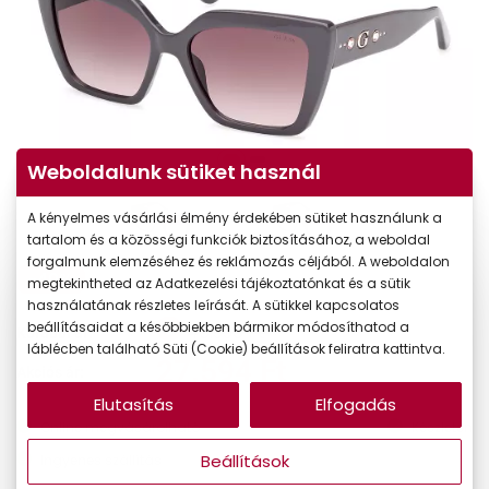
Weboldalunk sütiket használ
A kényelmes vásárlási élmény érdekében sütiket használunk a
tartalom és a közösségi funkciók biztosításához, a weboldal
forgalmunk elemzéséhez és reklámozás céljából. A weboldalon
-40%
megtekintheted az Adatkezelési tájékoztatónkat és a sütik
használatának részletes leírását. A sütikkel kapcsolatos
beállításaidat a későbbiekben bármikor módosíthatod a
45.990 Ft
Korábbi ár:
láblécben található Süti (Cookie) beállítások feliratra kattintva.
27.594 Ft
Akciós ár:
Elutasítás
Elfogadás
Online megvásárolható
Készleten
Beállítások
Ingyenes szállítás