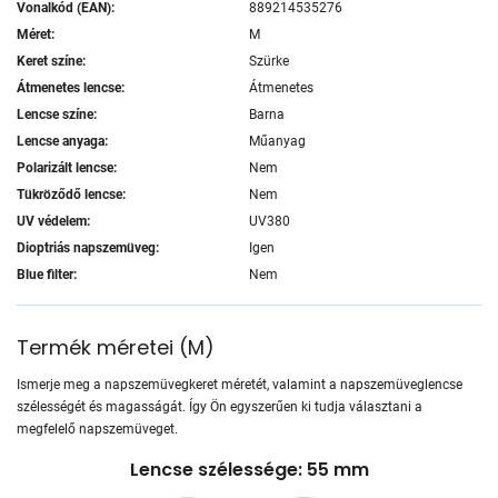
Vonalkód (EAN):
889214535276
Méret:
M
Keret színe:
Szürke
Átmenetes lencse:
Átmenetes
Lencse színe:
Barna
Lencse anyaga:
Műanyag
Polarizált lencse:
Nem
Tükröződő lencse:
Nem
UV védelem:
UV380
Dioptriás napszemüveg:
Igen
Blue filter:
Nem
Termék méretei
(
M
)
Ismerje meg a napszemüvegkeret méretét, valamint a napszemüveglencse
szélességét és magasságát. Így Ön egyszerűen ki tudja választani a
megfelelő napszemüveget.
Lencse szélessége: 55 mm