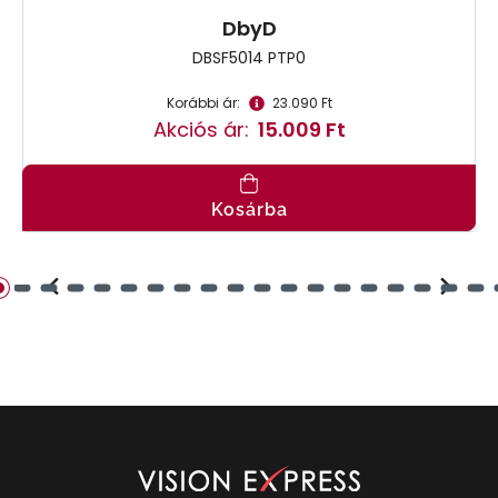
DbyD
DBSF5014 PTP0
Korábbi ár:
23.090 Ft
Akciós ár:
15.009 Ft
Kosárba