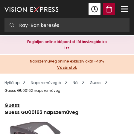
Foglaljon online időpontot látásvizsgálatra
itt.
Napszemüveg online exkluzív akár -40%
Vásárolok
Nyitólap
Napszemüvegek
Női
Guess
Guess GU00162 napszemüveg
Guess
Guess GU00162 napszemüveg