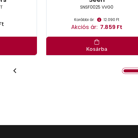
9T
SNSF0025 VVG0
Korábbi ár:
12.090 Ft
Ft
Akciós ár:
7.859 Ft
Kosárba