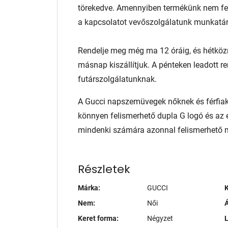
törekedve. Amennyiben termékünk nem fele
a kapcsolatot vevőszolgálatunk munkatár
Rendelje meg még ma 12 óráig, és hétköz
másnap kiszállítjuk. A pénteken leadott r
futárszolgálatunknak.
A Gucci napszemüvegek nőknek és férfiakn
könnyen felismerhető dupla G logó és az 
mindenki számára azonnal felismerhető m
Részletek
Márka:
GUCCI
K
Nem:
Női
Á
Keret forma:
Négyzet
L