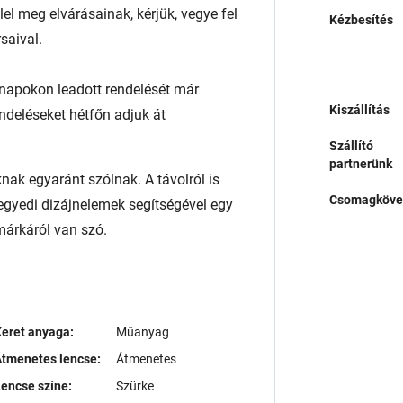
l meg elvárásainak, kérjük, vegye fel
Kézbesítés
saival.
napokon leadott rendelését már
Kiszállítás
endeléseket hétfőn adjuk át
Szállító
partnerünk
ak egyaránt szólnak. A távolról is
Csomagköve
egyedi dizájnelemek segítségével egy
árkáról van szó.
eret anyaga:
Műanyag
tmenetes lencse:
Átmenetes
encse színe:
Szürke