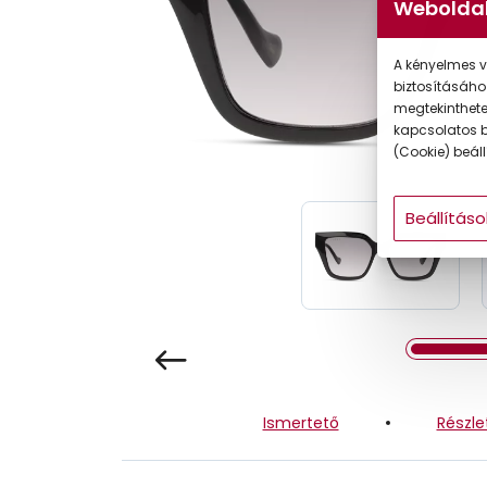
Weboldal
Gyermek
A kényelmes v
biztosításáho
megtekintheted
kapcsolatos b
(Cookie) beállí
Beállításo
Ismertető
Részle