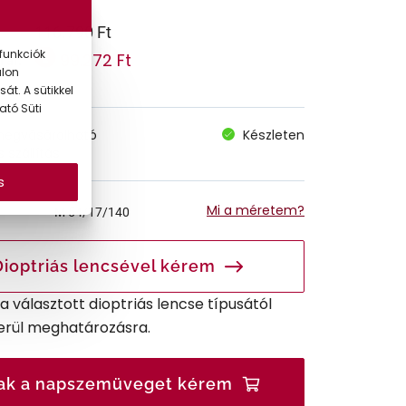
116.790 Ft
funkciók
99.272 Ft
 ár:
alon
át. A sütikkel
ató Süti
megvásárolható
Készleten
 szállítás
s
Mi a méretem?
M
54/17/140
Dioptriás lencsével kérem
r a választott dioptriás lencse típusától
erül meghatározásra.
ak a napszemüveget kérem