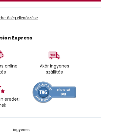
érhetőség ellenőrzése
ision Express
s online
Akár ingyenes
tés
szállítás
n eredeti
mék
a
ingyenes