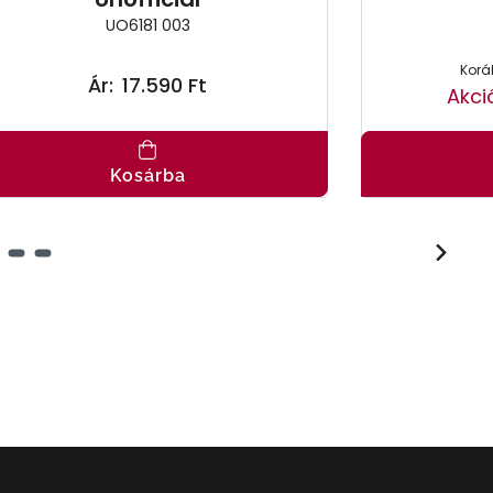
UO6181 003
Koráb
Ár:
17.590 Ft
Akci
Kosárba