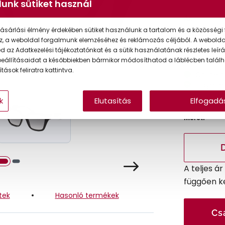
unk sütiket használ
Ár:
ásárlási élmény érdekében sütiket használunk a tartalom és a közösségi 
Törzsvásárlói
z, a weboldal forgalmunk elemzéséhez és reklámozás céljából. A webold
 az Adatkezelési tájékoztatónkat és a sütik használatának részletes leírás
eállításaidat a későbbiekben bármikor módosíthatod a láblécben találh
tások feliratra kattintva.
Online 
Ingyenes
k
Elutasítás
Elfogadá
Méret:
A teljes á
függően k
tek
Hasonló termékek
Cs