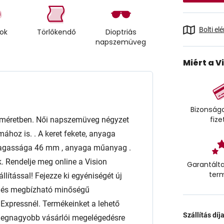
Bolti el
tok
Törlőkendő
Dioptriás
napszemüveg
Miért a V
Bizonságo
fize
éretben. Női napszemüveg négyzet
ához is. . A keret fekete, anyaga
agassága 46 mm , anyaga műanyag .
. Rendelje meg online a Vision
Garantálta
ter
lítással! Fejezze ki egyéniségét új
t és megbízható minőségű
xpressnél. Termékeinket a lehető
Szállítás díj
 a legnagyobb vásárlói megelégedésre