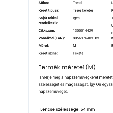
Stílus:
Trend
Keret típusa:
Teljes keretes
P
Saját tokkal
Igen
T
rendelkezik:
Cikkszám:
1300014429
D
Vonalkód (EAN):
8056376403183
Méret:
M
B
Keret színe:
Fekete
Termék méretei
(
M
)
Ismerje meg a napszemüvegkeret méretét
szélességét és magasságát. Így Ön egysze
napszemüveget.
Lencse szélessége: 54 mm