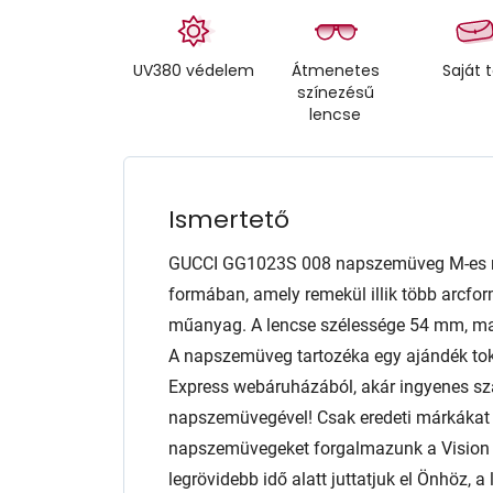
UV380 védelem
Átmenetes
Saját 
színezésű
lencse
Ismertető
GUCCI GG1023S 008 napszemüveg M-es m
formában, amely remekül illik több arcform
műanyag. A lencse szélessége 54 mm, m
A napszemüveg tartozéka egy ajándék tok
Express webáruházából, akár ingyenes szál
napszemüvegével! Csak eredeti márkáka
napszemüvegeket forgalmazunk a Vision E
legrövidebb idő alatt juttatjuk el Önhöz,