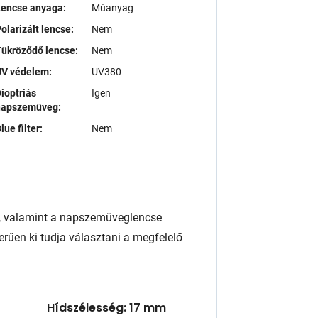
Lencse anyaga:
Műanyag
olarizált lencse:
Nem
ükröződő lencse:
Nem
UV védelem:
UV380
ioptriás
Igen
napszemüveg:
lue filter:
Nem
, valamint a napszemüveglencse
rűen ki tudja választani a megfelelő
Hídszélesség: 17 mm