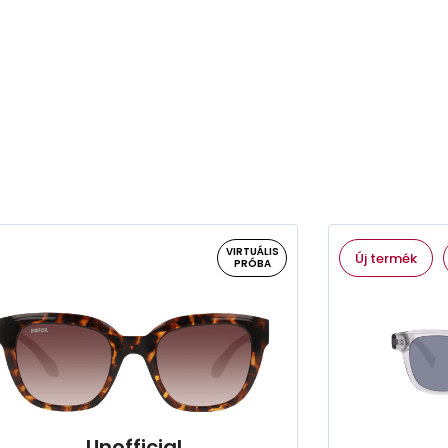
VIRTUÁLIS
Új termék
PRÓBA
Unofficial