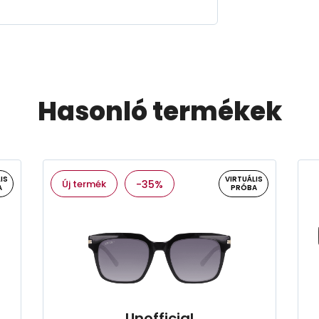
Hasonló termékek
IS
VIRTUÁLIS
Új termék
-35%
A
PRÓBA
Unofficial