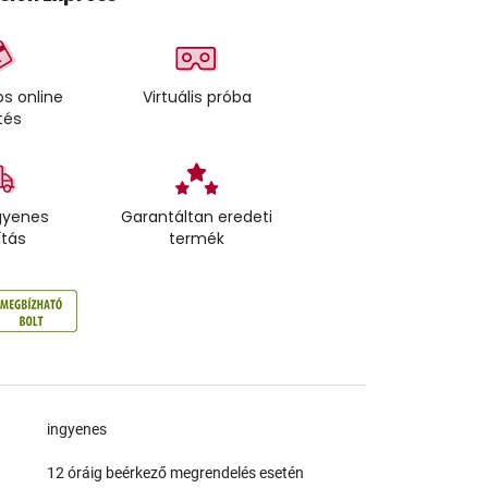
s online
Virtuális próba
tés
gyenes
Garantáltan eredeti
ítás
termék
a
ingyenes
12 óráig beérkező megrendelés esetén