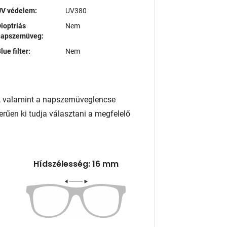
UV védelem:
UV380
ioptriás
Nem
napszemüveg:
lue filter:
Nem
, valamint a napszemüveglencse
rűen ki tudja választani a megfelelő
Hídszélesség: 16 mm