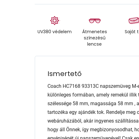
UV380 védelem
Átmenetes
Saját 
színezésű
lencse
Ismertető
Coach HC7168 93313C napszemüveg M-e
különleges formában, amely remekül illik 
szélessége 58 mm, magassága 58 mm , 
tartozéka egy ajándék tok. Rendelje meg o
webáruházából, akár ingyenes szállítással
hogy áll Önnek, így megbizonyosodhat, ho
egyéniségét új napszemüvegével! Csak er