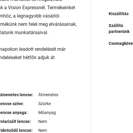
a Vision Expressnél. Termékeinket
Kiszállítás
l Önhöz, a legnagyobb vásárlói
rmékünk nem felel meg elvárásainak,
Szállító
partnerünk
álatunk munkatársaival.
Csomagköve
napokon leadott rendelését már
endeléseket hétfőn adjuk át
tmenetes lencse:
Átmenetes
encse színe:
Szürke
Lencse anyaga:
Műanyag
olarizált lencse:
Nem
ükröződő lencse:
Nem