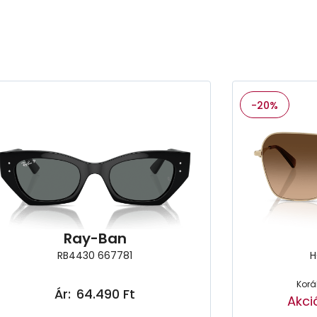
-20%
Ray-Ban
RB4430 667781
H
Korá
Ár:
64.490 Ft
Akci