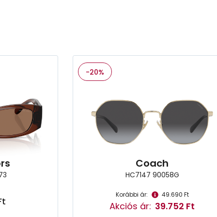
-20%
rs
Coach
73
HC7147 90058G
Korábbi ár:
49.690 Ft
Ft
Akciós ár:
39.752 Ft