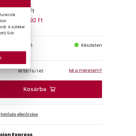
51.990 Ft
funkciók
44.192 Ft
 ár:
alon
át. A sütikkel
ató Süti
megvásárolható
Készleten
 szállítás
s
Mi a méretem?
M
58/16/145
Kosárba
érhetőség ellenőrzése
ision Express