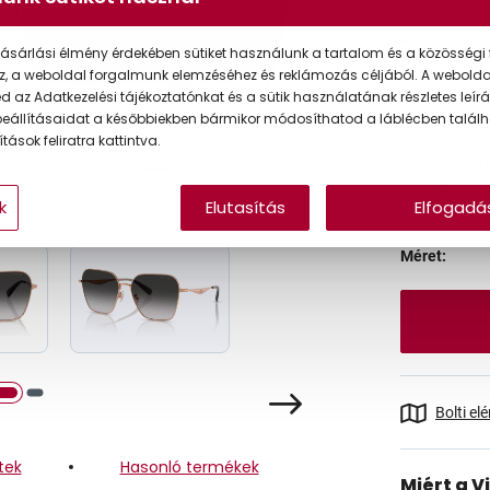
Ár:
ásárlási élmény érdekében sütiket használunk a tartalom és a közösségi 
Törzsvásárlói
z, a weboldal forgalmunk elemzéséhez és reklámozás céljából. A webold
 az Adatkezelési tájékoztatónkat és a sütik használatának részletes leírás
eállításaidat a későbbiekben bármikor módosíthatod a láblécben találh
tások feliratra kattintva.
Online 
Ingyenes
k
Elutasítás
Elfogadá
Méret:
Bolti el
tek
Hasonló termékek
Miért a V