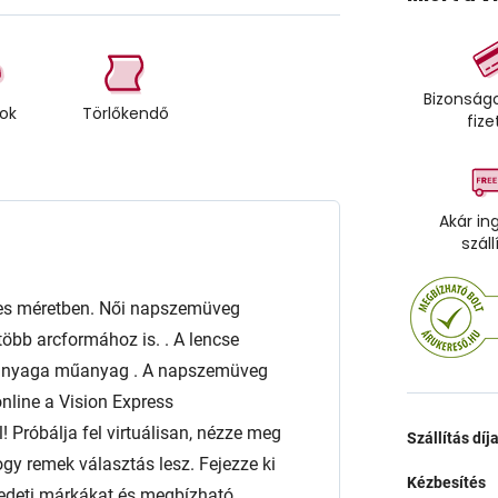
Bizonságo
tok
Törlőkendő
fize
Akár in
száll
s méretben. Női napszemüveg
több arcformához is. . A lencse
anyaga műanyag . A napszemüveg
nline a Vision Express
! Próbálja fel virtuálisan, nézze meg
Szállítás díj
gy remek választás lesz. Fejezze ki
Kézbesítés
edeti márkákat és megbízható