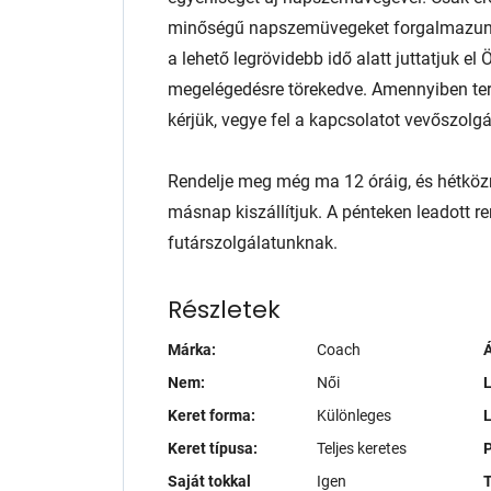
minőségű napszemüvegeket forgalmazunk 
a lehető legrövidebb idő alatt juttatjuk e
megelégedésre törekedve. Amennyiben te
kérjük, vegye fel a kapcsolatot vevőszolg
Rendelje meg még ma 12 óráig, és hétköz
másnap kiszállítjuk. A pénteken leadott r
futárszolgálatunknak.
Részletek
Márka:
Coach
Á
Nem:
Női
L
Keret forma:
Különleges
Keret típusa:
Teljes keretes
P
Saját tokkal
Igen
T