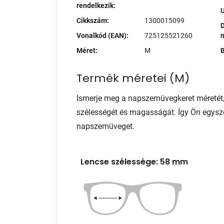
rendelkezik:
Cikkszám:
1300015099
D
Vonalkód (EAN):
725125521260
Méret:
M
B
Termék méretei
(
M
)
Ismerje meg a napszemüvegkeret méretét
szélességét és magasságát. Így Ön egysze
napszemüveget.
Lencse szélessége: 58 mm