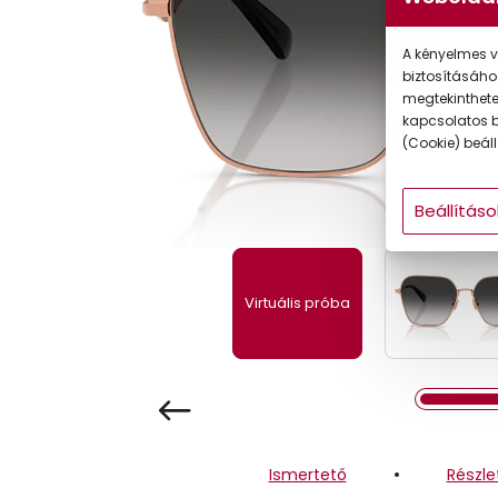
Gyermek
A kényelmes v
biztosításáho
megtekintheted
kapcsolatos b
(Cookie) beállí
Beállításo
Virtuális próba
Ismertető
Részle