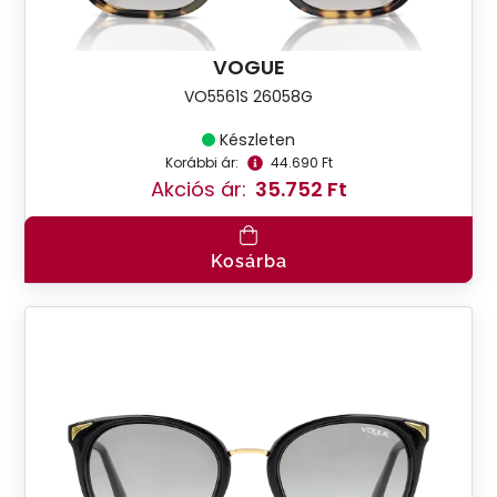
VOGUE
VO5561S 26058G
Készleten
Korábbi ár:
44.690 Ft
Akciós ár:
35.752 Ft
Kosárba