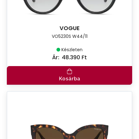
VOGUE
VO5230S W44/11
Készleten
Ár:
48.390 Ft
Kosárba