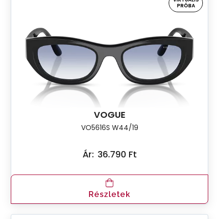
PRÓBA
VOGUE
VO5616S W44/19
Ár:
36.790 Ft
Részletek