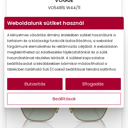
VOGUE
VO5481S W44/11
Készleten
Weboldalunk sütiket használ
Korábbi ár:
40.590 Ft
Akciós ár:
32.472 Ft
A kényelmes vásárlási élmény érdekében sütiket használunk a
tartalom és a közösségi funkciók biztosításához, a weboldal
forgalmunk elemzéséhez és reklámozás céljából. A weboldalon
Részletek
megtekintheted az Adatkezelési tájékoztatónkat és a sütik
használatának részletes leírását. A sütikkel kapcsolatos
beállításaidat a későbbiekben bármikor módosíthatod a
láblécben található Süti (Cookie) beállítások feliratra kattintva.
-20%
Elutasítás
Elfogadás
Beállítások