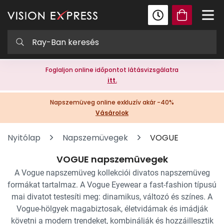
Foglaljon online időpontot látásvizsgálatra
itt.
Napszemüveg online exkluzív akár -40%
Vásárolok
Nyitólap
Napszemüvegek
VOGUE
VOGUE napszemüvegek
A Vogue napszemüveg kollekciói divatos napszemüveg
formákat tartalmaz. A Vogue Eyewear a fast-fashion típusú
mai divatot testesíti meg: dinamikus, változó és színes. A
Vogue-hölgyek magabiztosak, életvidámak és imádják
követni a modern trendeket, kombinálják és hozzáillesztik