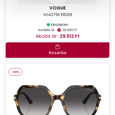
VOGUE
VO4279S 5152E8
Készleten
Korábbi ár:
36.890 Ft
Akciós ár:
29.512 Ft
Kosárba
-20%