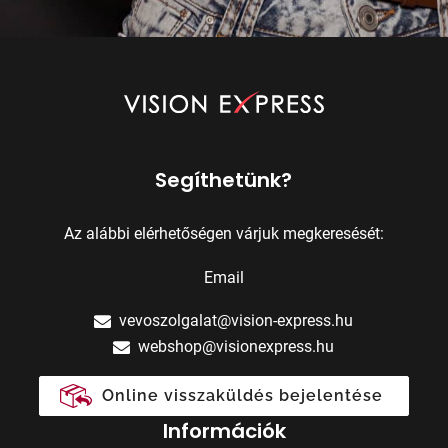
Segíthetünk?
Az alábbi elérhetőségen várjuk megkeresését:
Email
vevoszolgalat@vision-express.hu
webshop@visionexpress.hu
Online visszaküldés bejelentése
Információk