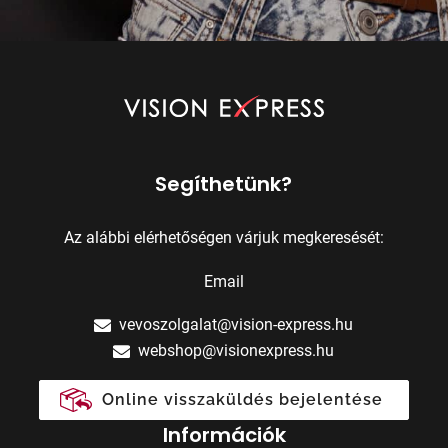
Segíthetünk?
Az alábbi elérhetőségen várjuk megkeresését:
Email
vevoszolgalat@vision-express.hu
webshop@visionexpress.hu
Online visszaküldés bejelentése
Információk