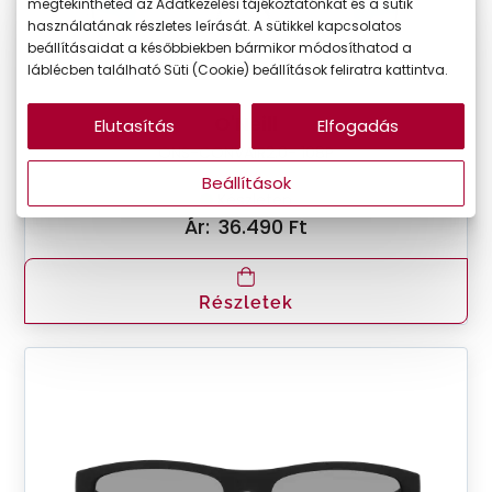
megtekintheted az Adatkezelési tájékoztatónkat és a sütik
használatának részletes leírását. A sütikkel kapcsolatos
beállításaidat a későbbiekben bármikor módosíthatod a
láblécben található Süti (Cookie) beállítások feliratra kattintva.
O'Neill
Elutasítás
Elfogadás
ONS-CONVAIR2.0- 108P
Beállítások
Készleten
Ár:
36.490 Ft
Részletek