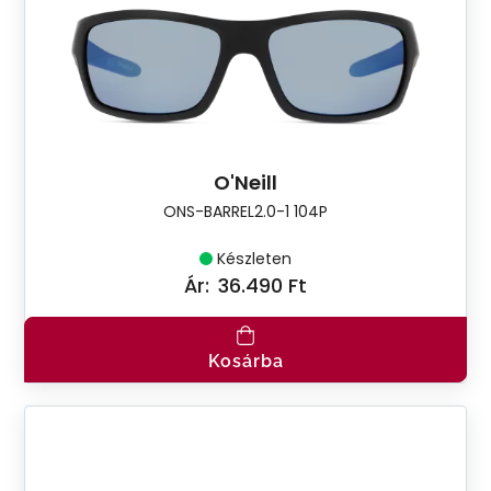
O'Neill
ONS-BARREL2.0-1 104P
Készleten
Ár:
36.490 Ft
Kosárba