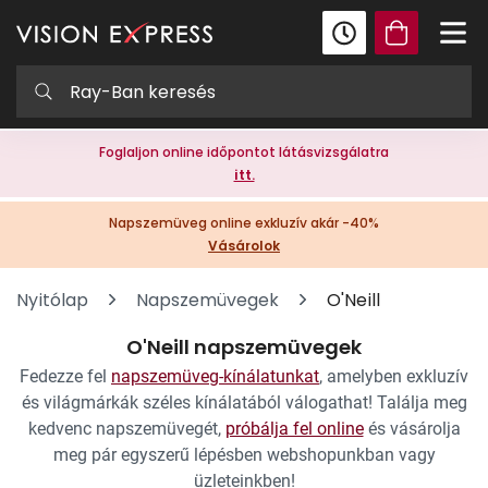
Foglaljon online időpontot látásvizsgálatra
itt.
Napszemüveg online exkluzív akár -40%
Vásárolok
Nyitólap
Napszemüvegek
O'Neill
O'Neill napszemüvegek
Fedezze fel
napszemüveg-kínálatunkat
, amelyben exkluzív
és világmárkák széles kínálatából válogathat! Találja meg
kedvenc napszemüvegét,
próbálja fel online
és vásárolja
meg pár egyszerű lépésben webshopunkban vagy
üzleteinkben!