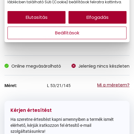
láblécben található Süti (Cookie) beállítások feliratra kattintva.
-40%
Elutasítás
Elfogadás
28.590 Ft
Korábbi ár:
Beállítások
17.154 Ft
Akciós ár:
Online megvásárolható
Jelenleg nincs készleten
Mi a méretem?
Méret:
L
53/21/145
Kérjen értesítést
Ha szeretne értesítést kapni amennyiben a termék ismét
elérhető, kérjük iratkozzon fel értesítő e-mail
szolgáltatásunkra!