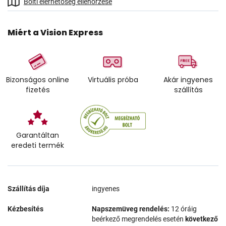
Bolti elérhetőség ellenőrzése
Miért a Vision Express
Bizonságos online
Virtuális próba
Akár ingyenes
fizetés
szállítás
Garantáltan
eredeti termék
Szállítás díja
ingyenes
Kézbesítés
Napszemüveg rendelés:
12 óráig
beérkező megrendelés esetén
következő