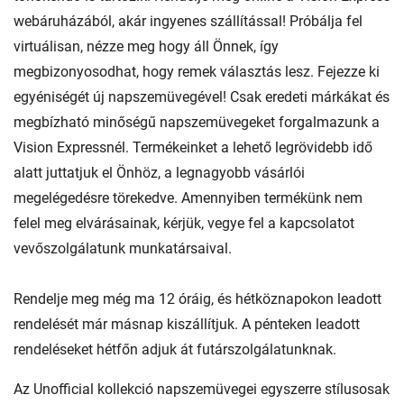
webáruházából, akár ingyenes szállítással! Próbálja fel
virtuálisan, nézze meg hogy áll Önnek, így
megbizonyosodhat, hogy remek választás lesz. Fejezze ki
egyéniségét új napszemüvegével! Csak eredeti márkákat és
megbízható minőségű napszemüvegeket forgalmazunk a
Vision Expressnél. Termékeinket a lehető legrövidebb idő
alatt juttatjuk el Önhöz, a legnagyobb vásárlói
megelégedésre törekedve. Amennyiben termékünk nem
felel meg elvárásainak, kérjük, vegye fel a kapcsolatot
vevőszolgálatunk munkatársaival.
Rendelje meg még ma 12 óráig, és hétköznapokon leadott
rendelését már másnap kiszállítjuk. A pénteken leadott
rendeléseket hétfőn adjuk át futárszolgálatunknak.
Az Unofficial kollekció napszemüvegei egyszerre stílusosak