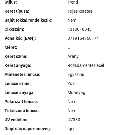
Stílus:
Trend
Keret típusa:
Teljes keretes
Saját tokkal rendelkezik:
Nem
Cikkszám:
1310010043
Vonalkód (EAN):
8719154760174
Méret:
L
Keret színe:
Arany
Keret anyaga:
Rozsdamentes acél
Átmenetes lencse:
Egyszínű
Lencse színe:
Zöld
Lencse anyaga:
Műanyag
Polarizált lencse:
Nem
Tükröződő lencse:
Nem
UV védelem:
UV380
Dioptriás napszemüveg:
Igen