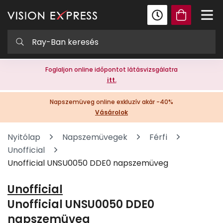
Foglaljon online időpontot látásvizsgálatra
itt.
Napszemüveg online exkluzív akár -40%
Vásárolok
Nyitólap
Napszemüvegek
Férfi
Unofficial
Unofficial UNSU0050 DDE0 napszemüveg
Unofficial
Unofficial UNSU0050 DDE0
napszemüveg