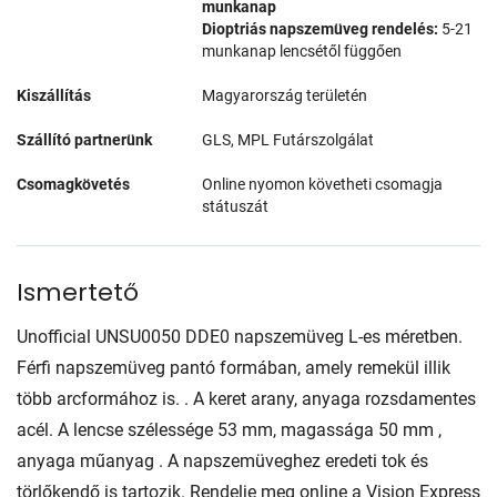
munkanap
Dioptriás napszemüveg rendelés:
5-21
munkanap lencsétől függően
Kiszállítás
Magyarország területén
Szállító partnerünk
GLS, MPL Futárszolgálat
Csomagkövetés
Online nyomon követheti csomagja
státuszát
Ismertető
Unofficial UNSU0050 DDE0 napszemüveg L-es méretben.
Férfi napszemüveg pantó formában, amely remekül illik
több arcformához is. . A keret arany, anyaga rozsdamentes
acél. A lencse szélessége 53 mm, magassága 50 mm ,
anyaga műanyag . A napszemüveghez eredeti tok és
törlőkendő is tartozik. Rendelje meg online a Vision Express