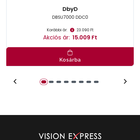
DbyD
DBSU7000 DDC0
Korábbi ár:
23.090 Ft
Akciós ár:
15.009 Ft
Kosárba