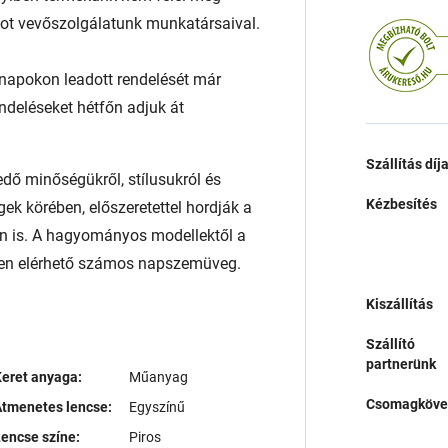
atot vevőszolgálatunk munkatársaival.
napokon leadott rendelését már
endeléseket hétfőn adjuk át
Szállítás díj
ő minőségükről, stílusukról és
Kézbesítés
ek körében, előszeretettel hordják a
n is. A hagyományos modellektől a
lben elérhető számos napszemüveg.
Kiszállítás
Szállító
partnerünk
eret anyaga:
Műanyag
Csomagköve
tmenetes lencse:
Egyszínű
encse színe:
Piros