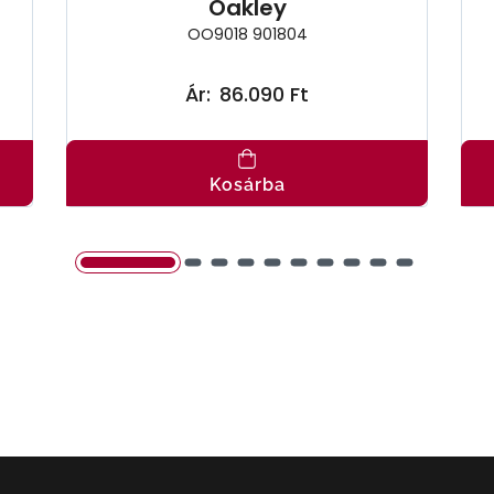
Oakley
OO9018 901804
Ár:
86.090 Ft
Kosárba