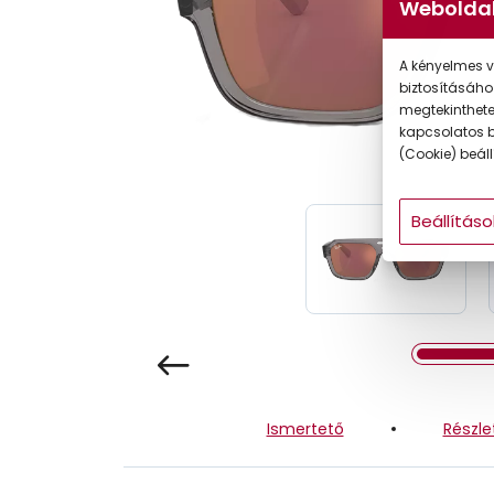
Weboldal
Gyermek
A kényelmes v
biztosításáho
megtekintheted
kapcsolatos b
(Cookie) beállí
Beállításo
Ismertető
Részle