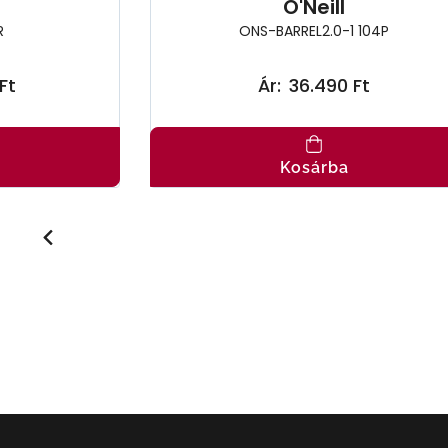
O'Neill
R
ONS-BARREL2.0-1 104P
Ft
Ár:
36.490 Ft
Kosárba