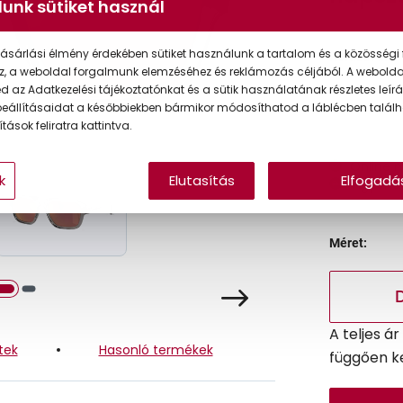
unk sütiket használ
ásárlási élmény érdekében sütiket használunk a tartalom és a közösségi 
Korábbi ár:
z, a weboldal forgalmunk elemzéséhez és reklámozás céljából. A webold
Akciós ár:
 az Adatkezelési tájékoztatónkat és a sütik használatának részletes leírás
eállításaidat a későbbiekben bármikor módosíthatod a láblécben találh
tások feliratra kattintva.
Online 
k
Elutasítás
Elfogadá
Ingyenes
Méret:
A teljes á
tek
Hasonló termékek
függően k