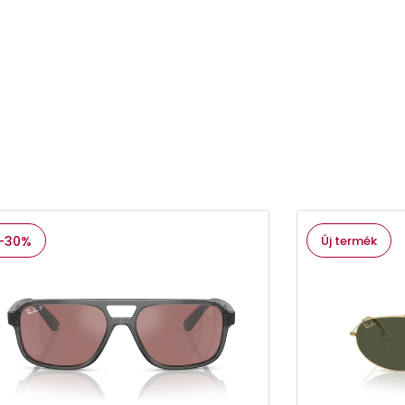
-30%
Új termék