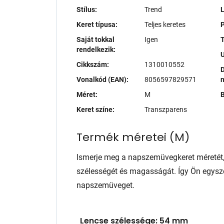
Stílus:
Trend
Keret típusa:
Teljes keretes
P
Saját tokkal
Igen
T
rendelkezik:
Cikkszám:
1310010552
D
Vonalkód (EAN):
8056597829571
Méret:
M
B
Keret színe:
Transzparens
Termék méretei
(
M
)
Ismerje meg a napszemüvegkeret méretét
szélességét és magasságát. Így Ön egysze
napszemüveget.
Lencse szélessége: 54 mm