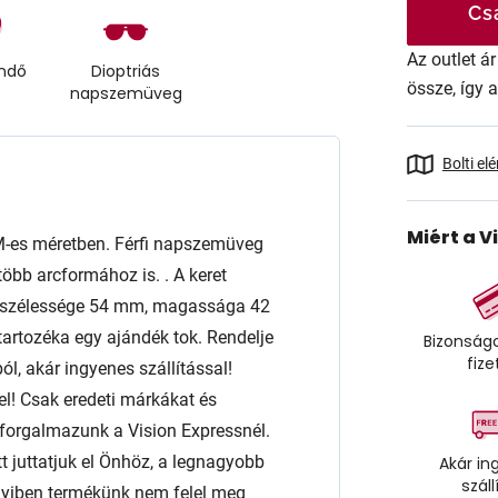
Cs
Az outlet 
endő
Dioptriás
össze, így 
napszemüveg
Bolti el
Miért a V
es méretben. Férfi napszemüveg
több arcformához is. . A keret
e szélessége 54 mm, magassága 42
rtozéka egy ajándék tok. Rendelje
Bizonságo
fize
l, akár ingyenes szállítással!
l! Csak eredeti márkákat és
orgalmazunk a Vision Expressnél.
t juttatjuk el Önhöz, a legnagyobb
Akár in
száll
nyiben termékünk nem felel meg