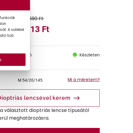
66.590 Ft
funkciók
alon
46.613 Ft
át. A sütikkel
ató Süti
megvásárolható
Készleten
s
 szállítás
Mi a méretem?
M
54/20/145
Dioptriás lencsével kérem
r a választott dioptriás lencse típusától
erül meghatározásra.