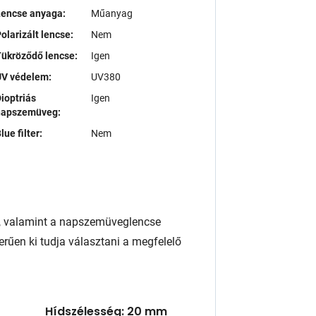
Lencse anyaga:
Műanyag
olarizált lencse:
Nem
ükröződő lencse:
Igen
UV védelem:
UV380
ioptriás
Igen
napszemüveg:
lue filter:
Nem
, valamint a napszemüveglencse
rűen ki tudja választani a megfelelő
Hídszélesség: 20 mm