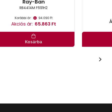
Ray-Ban
RB4414M F691H2
Korábbi ár:
94.090 Ft
Á
Akciós ár:
65.863 Ft
Kosárba