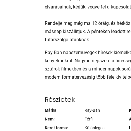
elvárásainak, kérjük, vegye fel a kapcsol
Rendelje meg még ma 12 óráig, és hétköz
másnap kiszállítjuk. A pénteken leadott r
futárszolgálatunknak.
Ray-Ban napszemüvegek híresek kiemelked
kényelmükről. Nagyon népszerű a híresség
sztárok filmekben és a mindennapok sorá
modern formatervezésig több féle kivite
Részletek
Márka:
Ray-Ban
K
Nem:
Férfi
Á
Keret forma:
Különleges
L