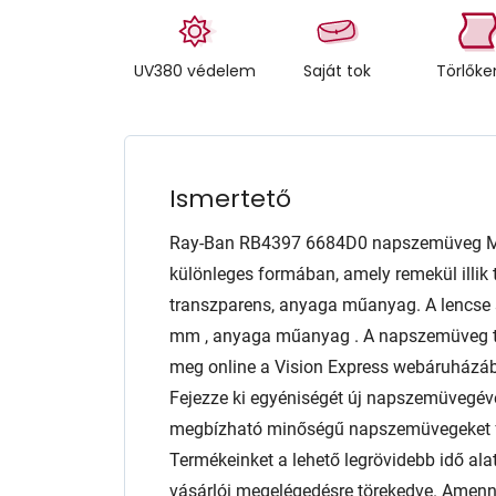
UV380 védelem
Saját tok
Törlők
Ismertető
Ray-Ban RB4397 6684D0 napszemüveg M-
különleges formában, amely remekül illik 
transzparens, anyaga műanyag. A lencs
mm , anyaga műanyag . A napszemüveg ta
meg online a Vision Express webáruházábó
Fejezze ki egyéniségét új napszemüvegéve
megbízható minőségű napszemüvegeket f
Termékeinket a lehető legrövidebb idő alat
vásárlói megelégedésre törekedve. Amen