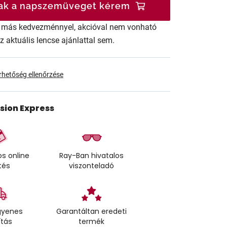
ak a napszemüveget kérem
ár más kedvezménnyel, akcióval nem vonható
az aktuális lencse ajánlattal sem.
érhetőség ellenőrzése
ision Express
s online
Ray-Ban hivatalos
tés
viszonteladó
gyenes
Garantáltan eredeti
ítás
termék