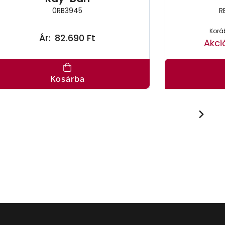
0RB3945
R
Koráb
Ár:
82.690 Ft
Akci
Kosárba