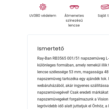
UV380 védelem
Átmenetes
Saját 
színezésű
lencse
Ismertető
Ray-Ban RB3565 001/51 napszemüveg L-e
különleges formában, amely remekül illik t
lencse szélessége 53 mm, magassága 48
napszemüveg tartozéka egy ajándék tok. 
webáruházából, akár ingyenes szállítással
napszemüvegével! Csak eredeti márkáka
napszemüvegeket forgalmazunk a Vision E
legrövidebb idő alatt juttatjuk el Önhöz,