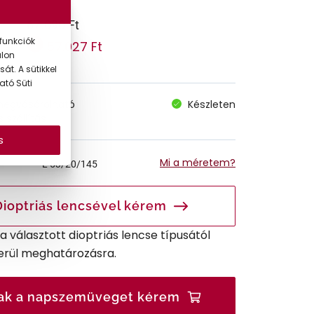
67.090 Ft
funkciók
57.027 Ft
 ár:
alon
át. A sütikkel
ató Süti
megvásárolható
Készleten
 szállítás
s
Mi a méretem?
L
53/20/145
Dioptriás lencsével kérem
r a választott dioptriás lencse típusától
erül meghatározásra.
ak a napszemüveget kérem