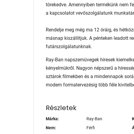
törekedve. Amennyiben termékünk nem fele
a kapcsolatot vevőszolgálatunk munkatár
Rendelje meg még ma 12 óráig, és hétköz
másnap kiszállítjuk. A pénteken leadott r
futárszolgálatunknak.
Ray-Ban napszemüvegek híresek kiemelked
kényelmükről. Nagyon népszerű a híresség
sztárok filmekben és a mindennapok sorá
modern formatervezésig több féle kivite
Részletek
Márka:
Ray-Ban
K
Nem:
Férfi
Á