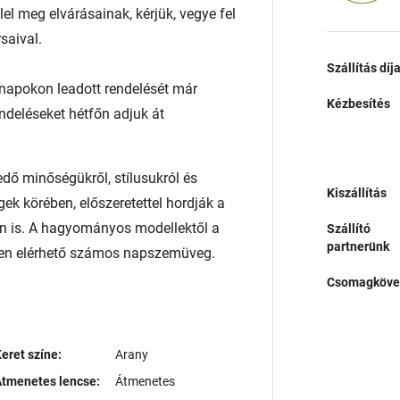
l meg elvárásainak, kérjük, vegye fel
saival.
Szállítás díj
napokon leadott rendelését már
Kézbesítés
endeléseket hétfőn adjuk át
ő minőségükről, stílusukról és
Kiszállítás
ek körében, előszeretettel hordják a
n is. A hagyományos modellektől a
Szállító
partnerünk
lben elérhető számos napszemüveg.
Csomagköve
eret színe:
Arany
tmenetes lencse:
Átmenetes