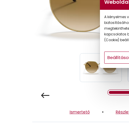
Weboldal
Gyermek
A kényelmes v
biztosításáho
megtekintheted
kapcsolatos b
(Cookie) beállí
Beállításo
Ismertető
Részle