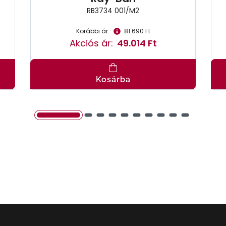
RB3734 001/M2
Korábbi ár:
81.690 Ft
Akciós ár:
49.014 Ft
Kosárba