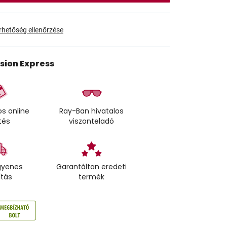
érhetőség ellenőrzése
ision Express
s online
Ray-Ban hivatalos
tés
viszonteladó
gyenes
Garantáltan eredeti
ítás
termék