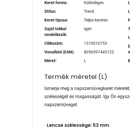
Keret forma:
Különleges
L
Stílus:
Trend
Keret típusa:
Teljes keretes
P
Saját tokkal
Igen
T
rendelkezik:
Cikkszám:
1310010753
D
Vonalkód (EAN):
8056597445122
Méret:
L
B
Termék méretei
(
L
)
Ismerje meg a napszemüvegkeret méretét
szélességét és magasságát. Így Ön egysze
napszemüveget.
Lencse szélessége: 53 mm