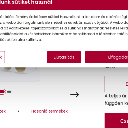
unk sütiket használ
Ár:
ásárlási élmény érdekében sütiket használunk a tartalom és a közösségi 
Törzsvásárlói
z, a weboldal forgalmunk elemzéséhez és reklámozás céljából. A webold
 az Adatkezelési tájékoztatónkat és a sütik használatának részletes leírás
eállításaidat a későbbiekben bármikor módosíthatod a láblécben találh
tások feliratra kattintva.
Online 
Ingyenes
k
Elutasítás
Elfogadá
Méret:
A teljes á
függően k
tek
Hasonló termékek
Cs