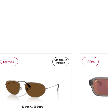
VIRTUÁLIS
Új termék
-30%
PRÓBA
Ray-Ban