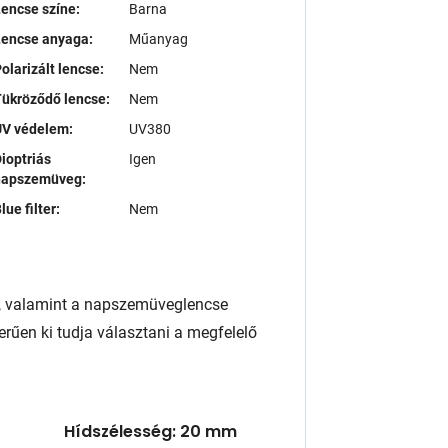
encse színe:
Barna
Lencse anyaga:
Műanyag
olarizált lencse:
Nem
ükröződő lencse:
Nem
UV védelem:
UV380
ioptriás
Igen
napszemüveg:
lue filter:
Nem
, valamint a napszemüveglencse
rűen ki tudja választani a megfelelő
Hídszélesség: 20 mm