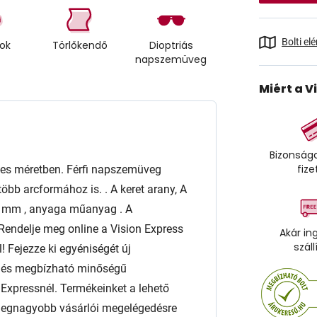
Bolti el
tok
Törlőkendő
Dioptriás
napszemüveg
Miért a V
Bizonságo
fize
s méretben. Férfi napszemüveg
öbb arcformához is. . A keret arany, A
 mm , anyaga műanyag . A
Rendelje meg online a Vision Express
Akár in
száll
! Fejezze ki egyéniségét új
t és megbízható minőségű
xpressnél. Termékeinket a lehető
 a legnagyobb vásárlói megelégedésre