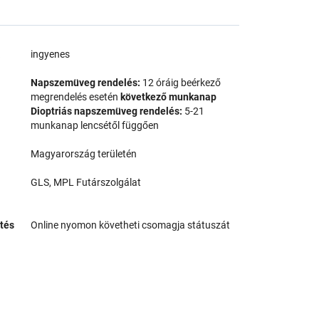
a
ingyenes
Napszemüveg rendelés:
12 óráig beérkező
megrendelés esetén
következő munkanap
Dioptriás napszemüveg rendelés:
5-21
munkanap lencsétől függően
Magyarország területén
GLS, MPL Futárszolgálat
tés
Online nyomon követheti csomagja státuszát