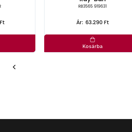
R
RB3565 919631
Ft
Ár:
63.290 Ft
Kosárba