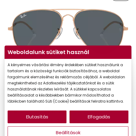
Weboldalunk sütiket használ
A kényelmes vásárlási élmény érdekében sütiket használunk a
tartalom és a közösségi funkciók biztosításához, a weboldal
forgalmunk elemzéséhez és reklámozás céljából. A weboldalon
megtekintheted az Adatkezelési tájékoztatónkat és a sütik
használatának részletes leírását. A sütikkel kapcsolatos
beállításaidat a későbbiekben bármikor módosíthatod a
-30%
láblécben található Süti (Cookie) beállítások feliratra kattintva.
63.290 Ft
Korábbi ár:
Elutasítás
Elfogadás
44.303 Ft
Akciós ár:
Beállítások