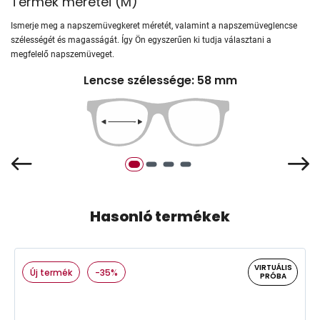
Termék méretei
(
M
)
Ismerje meg a napszemüvegkeret méretét, valamint a napszemüveglencse
szélességét és magasságát. Így Ön egyszerűen ki tudja választani a
megfelelő napszemüveget.
Lencse szélessége: 58 mm
Hasonló termékek
VIRTUÁLIS
Új termék
-35%
PRÓBA