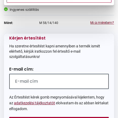
Online megvásárolható
Jelenleg nincs készleten
Ingyenes szállítás
Mi a méretem?
Méret:
M
58/14/140
Kérjen értesítést
Ha szeretne értesítést kapni amennyiben a termék ismét
elérhető, kérjük iratkozzon fel értesítő e-mail
szolgáltatásunkra!
E-mail cím:
Az Értesítést kérek gomb megnyomásával kijelentem, hogy
az
adatkezelési tájékoztatót
elolvastam és az abban leírtakat
elfogadom.