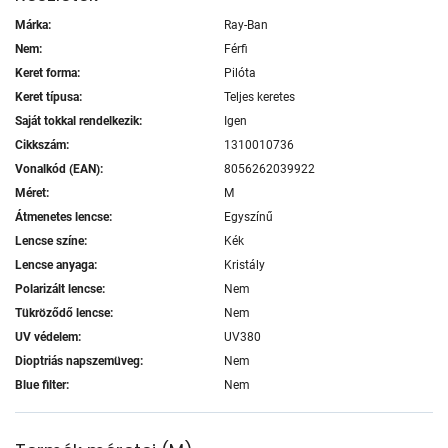
Márka:
Ray-Ban
Nem:
Férfi
Keret forma:
Pilóta
Keret típusa:
Teljes keretes
Saját tokkal rendelkezik:
Igen
Cikkszám:
1310010736
Vonalkód (EAN):
8056262039922
Méret:
M
Átmenetes lencse:
Egyszínű
Lencse színe:
Kék
Lencse anyaga:
Kristály
Polarizált lencse:
Nem
Tükröződő lencse:
Nem
UV védelem:
UV380
Dioptriás napszemüveg:
Nem
Blue filter:
Nem