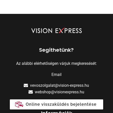
Segíthetünk?
Az alábbi elérhetőségen várjuk megkeresését:
Email
vevoszolgalat@vision-express.hu
webshop@visionexpress.hu
Online visszaküldés bejelentése