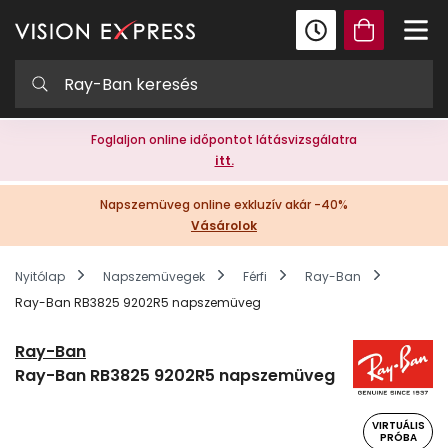
Foglaljon online időpontot látásvizsgálatra
itt.
Napszemüveg online exkluzív akár -40%
Vásárolok
Nyitólap
Napszemüvegek
Férfi
Ray-Ban
Ray-Ban RB3825 9202R5 napszemüveg
Ray-Ban
Ray-Ban RB3825 9202R5 napszemüveg
VIRTUÁLIS
PRÓBA