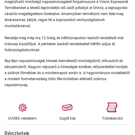
megbízható minőségű napszemüvegeket forgalmazunk a Vision Expressnél.
Termékeinket a lehető legrövidebb idő alatt juttatjuk el Önhöz, a legnagyobb
vásárlói megelégedésre törekedve. Amennyiben termékünk nem felel meg
elvárásainak, kérjük, vegye fel a kapcsolatot vevőszolgálatunk
munkatársaival.
Rendelje meg még ma 12 óráig, és hétköznapokon leadott rendelését már
másnap kiszállítjuk. A pénteken leadott rendeléseket hétfőn adjuk át
futárszolgálatunknak.
Ray-Ban napszemüvegek híresek kiemelkedő minőségükről, stílusukról és
kényelmükről. Nagyon népszerű a hírességek körében, előszeretettel hordják
a sztárok filmekben és a mindennapok során is. A hagyományos modellektől
a modern formatervezésig több féle kivitelben elérhető számos
napszemüveg.
UV380 védelem
Saját tok
Törlőkendő
Részletek