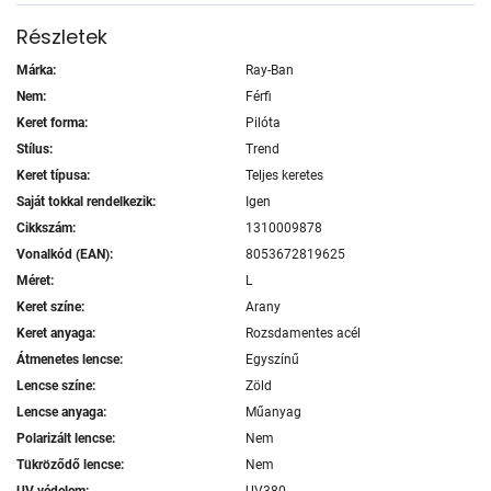
Részletek
Márka:
Ray-Ban
Nem:
Férfi
Keret forma:
Pilóta
Stílus:
Trend
Keret típusa:
Teljes keretes
Saját tokkal rendelkezik:
Igen
Cikkszám:
1310009878
Vonalkód (EAN):
8053672819625
Méret:
L
Keret színe:
Arany
Keret anyaga:
Rozsdamentes acél
Átmenetes lencse:
Egyszínű
Lencse színe:
Zöld
Lencse anyaga:
Műanyag
Polarizált lencse:
Nem
Tükröződő lencse:
Nem
UV védelem:
UV380