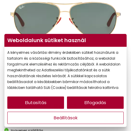
Weboldalunk sütiket használ
A kényelmes vásárlási élmény érdekében sütiket használunk a
tartalom és a közösségi funkciók biztosításához, a weboldal
forgalmunk elemzéséhez és reklámozás céljából. A weboldalon
megtekintheted az Adatkezelési tájékoztatónkat és a sütik
használatának részletes leírását. A sütikkel kapcsolatos
-30%
beállításaidat a későbbiekben bármikor módosíthatod a
láblécben található Süti (Cookie) beállítások feliratra kattintva.
104.090 Ft
Korábbi ár:
Elutasítás
Elfogadás
72.863 Ft
Akciós ár:
Beállítások
Online megvásárolható
Készleten
Ingyenes szállítás