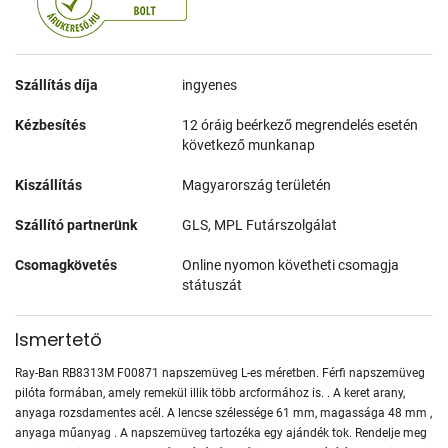
Szállítás díja
ingyenes
Kézbesítés
12 óráig beérkező megrendelés esetén
következő munkanap
Kiszállítás
Magyarország területén
Szállító partnerünk
GLS, MPL Futárszolgálat
Csomagkövetés
Online nyomon követheti csomagja
státuszát
Ismertető
Ray-Ban RB8313M F00871 napszemüveg L-es méretben. Férfi napszemüveg
pilóta formában, amely remekül illik több arcformához is. . A keret arany,
anyaga rozsdamentes acél. A lencse szélessége 61 mm, magassága 48 mm ,
anyaga műanyag . A napszemüveg tartozéka egy ajándék tok. Rendelje meg