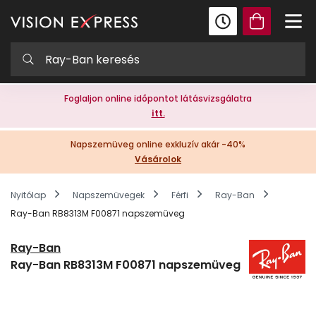
Foglaljon online időpontot látásvizsgálatra
itt.
Napszemüveg online exkluzív akár -40%
Vásárolok
Nyitólap
Napszemüvegek
Férfi
Ray-Ban
Ray-Ban RB8313M F00871 napszemüveg
Ray-Ban
Ray-Ban RB8313M F00871 napszemüveg