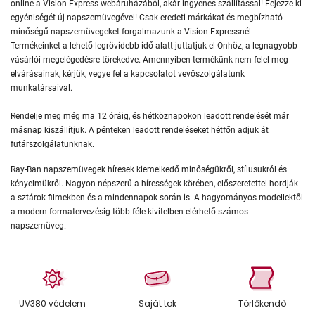
online a Vision Express webáruházából, akár ingyenes szállítással! Fejezze ki
egyéniségét új napszemüvegével! Csak eredeti márkákat és megbízható
minőségű napszemüvegeket forgalmazunk a Vision Expressnél.
Termékeinket a lehető legrövidebb idő alatt juttatjuk el Önhöz, a legnagyobb
vásárlói megelégedésre törekedve. Amennyiben termékünk nem felel meg
elvárásainak, kérjük, vegye fel a kapcsolatot vevőszolgálatunk
munkatársaival.
Rendelje meg még ma 12 óráig, és hétköznapokon leadott rendelését már
másnap kiszállítjuk. A pénteken leadott rendeléseket hétfőn adjuk át
futárszolgálatunknak.
Ray-Ban napszemüvegek híresek kiemelkedő minőségükről, stílusukról és
kényelmükről. Nagyon népszerű a hírességek körében, előszeretettel hordják
a sztárok filmekben és a mindennapok során is. A hagyományos modellektől
a modern formatervezésig több féle kivitelben elérhető számos
napszemüveg.
UV380 védelem
Saját tok
Törlőkendő