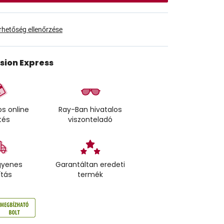
érhetőség ellenőrzése
ision Express
s online
Ray-Ban hivatalos
tés
viszonteladó
gyenes
Garantáltan eredeti
ítás
termék