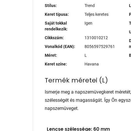
Stílus:
Trend
Keret típusa:
Teljes keretes
P
Saját tokkal
Igen
T
rendelkezik:
Cikkszám:
1310010212
D
Vonalkód (EAN):
8056597529761
Méret:
L
B
Keret színe:
Havana
Termék méretei
(
L
)
Ismerje meg a napszemüvegkeret méretét
szélességét és magasságát. Így Ön egysze
napszemüveget.
Lencse szélessége: 60 mm