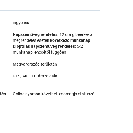
a
ingyenes
Napszemüveg rendelés:
12 óráig beérkező
megrendelés esetén
következő munkanap
Dioptriás napszemüveg rendelés:
5-21
munkanap lencsétől függően
Magyarország területén
GLS, MPL Futárszolgálat
tés
Online nyomon követheti csomagja státuszát