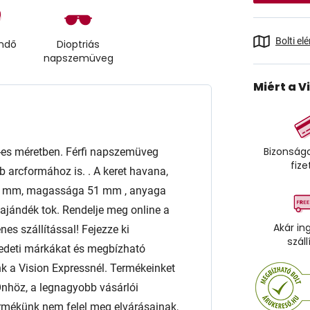
Bolti el
endő
Dioptriás
napszemüveg
Miért a V
Bizonságo
s méretben. Férfi napszemüveg
fize
b arcformához is. . A keret havana,
60 mm, magassága 51 mm , anyaga
jándék tok. Rendelje meg online a
Akár in
es szállítással! Fejezze ki
száll
edeti márkákat és megbízható
a Vision Expressnél. Termékeinket
l Önhöz, a legnagyobb vásárlói
rmékünk nem felel meg elvárásainak,