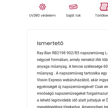
UV380 védelem
Saját tok
Törlők
Ismertető
Ray-Ban RB2198 902/R5 napszemüveg L-e
négyzet formában, amely remekül illik töb
anyaga műanyag. A lencse szélessége 
műanyag . A napszemüveg tartozéka egy a
Vision Express webáruházából, akár ingyen
egyéniségét új napszemüvegével! Csak er
minőségű napszemüvegeket forgalmazunk 
a lehető legrövidebb idő alatt juttatjuk e
megelégedésre törekedve. Amennyiben te