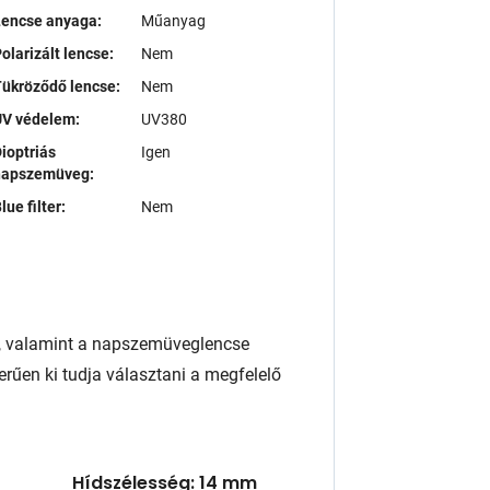
Lencse anyaga:
Műanyag
olarizált lencse:
Nem
ükröződő lencse:
Nem
UV védelem:
UV380
ioptriás
Igen
napszemüveg:
lue filter:
Nem
, valamint a napszemüveglencse
rűen ki tudja választani a megfelelő
Hídszélesség: 14 mm