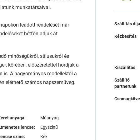
álatunk munkatársaival.
Szállítás díj
napokon leadott rendelését már
endeléseket hétfőn adjuk át
Kézbesítés
ő minőségükről, stílusukról és
ek körében, előszeretettel hordják a
Kiszállítás
n is. A hagyományos modellektől a
Szállító
lben elérhető számos napszemüveg.
partnerünk
Csomagköve
eret anyaga:
Műanyag
tmenetes lencse:
Egyszínű
encse színe:
Kék