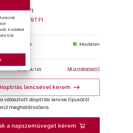
63.290 Ft
funkciók
53.797 Ft
 ár:
alon
át. A sütikkel
ató Süti
megvásárolható
Készleten
 szállítás
s
Mi a méretem?
L
60/14/145
Dioptriás lencsével kérem
r a választott dioptriás lencse típusától
erül meghatározásra.
ak a napszemüveget kérem