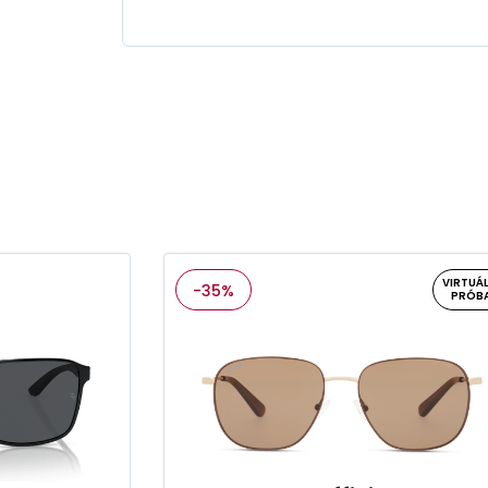
VIRTUÁL
-35%
PRÓB