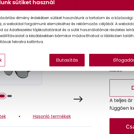
unk sütiket használ
Ár:
ásárlási élmény érdekében sütiket használunk a tartalom és a közösségi 
Törzsvásárlói
z, a weboldal forgalmunk elemzéséhez és reklámozás céljából. A webold
 az Adatkezelési tájékoztatónkat és a sütik használatának részletes leírás
eállításaidat a későbbiekben bármikor módosíthatod a láblécben találh
tások feliratra kattintva.
Online 
Ingyenes
k
Elutasítás
Elfogadá
Méret:
A teljes á
függően k
tek
Hasonló termékek
Cs