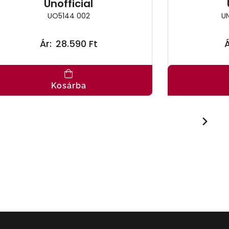
Unofficial
UO5144 002
U
Ár:
28.590 Ft
Á
Kosárba