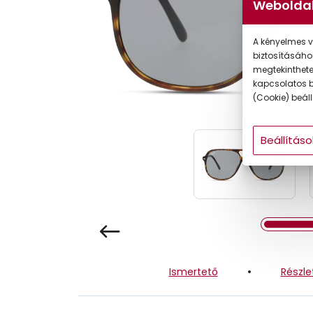
Weboldal
Gyermek
A kényelmes v
biztosításáho
megtekintheted
kapcsolatos b
(Cookie) beállí
Beállításo
Ismertető
Részle