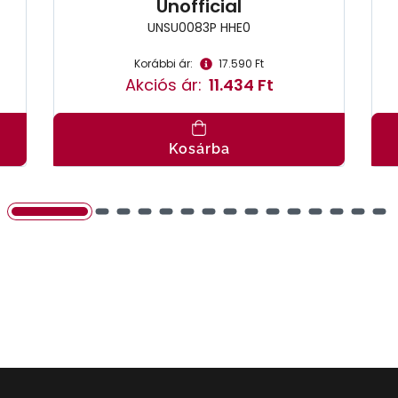
Unofficial
UNSU0083P HHE0
Korábbi ár:
17.590 Ft
Akciós ár:
11.434 Ft
Kosárba