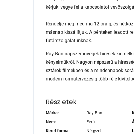
kérjük, vegye fel a kapcsolatot vevőszolg
Rendelje meg még ma 12 óráig, és hétköz
másnap kiszállítjuk. A pénteken leadott r
futárszolgálatunknak.
Ray-Ban napszemüvegek híresek kiemelked
kényelmükről. Nagyon népszerű a híresség
sztárok filmekben és a mindennapok sorá
modern formatervezésig több féle kivite
Részletek
Márka:
Ray-Ban
K
Nem:
Férfi
Á
Keret forma:
Négyzet
L