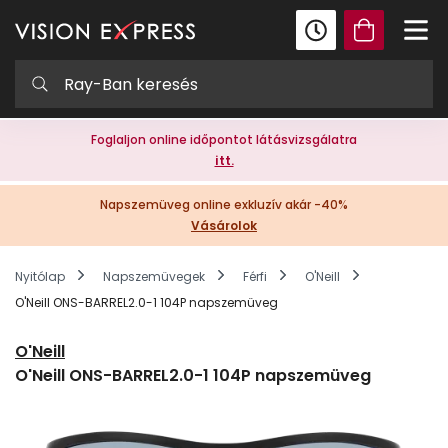
Foglaljon online időpontot látásvizsgálatra
itt.
Napszemüveg online exkluzív akár -40%
Vásárolok
Nyitólap
Napszemüvegek
Férfi
O'Neill
O'Neill ONS-BARREL2.0-1 104P napszemüveg
O'Neill
O'Neill ONS-BARREL2.0-1 104P napszemüveg