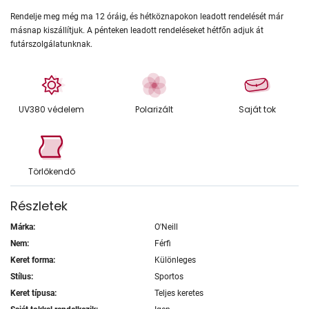
Rendelje meg még ma 12 óráig, és hétköznapokon leadott rendelését már
másnap kiszállítjuk. A pénteken leadott rendeléseket hétfőn adjuk át
futárszolgálatunknak.
UV380 védelem
Polarizált
Saját tok
Törlőkendő
Részletek
Márka:
O'Neill
Nem:
Férfi
Keret forma:
Különleges
Stílus:
Sportos
Keret típusa:
Teljes keretes