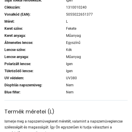
Saját tokkal rendelkezik:
Igen
Cikkszám:
1310010240
Vonalkód (EAN):
5055022651377
Méret:
L
Keret színe:
Fekete
Keret anyaga:
Műanyag
Átmenetes lencse:
Egyszínű
Lencse színe:
Kék
Lencse anyaga:
Műanyag
Polarizált lencse:
Igen
Tükröződő lencse:
Igen
UV védelem:
UV380
Dioptriás napszemüveg:
Nem
Blue filter:
Nem
Termék méretei
(
L
)
Ismerje meg a napszemüvegkeret méretét, valamint a napszemüveglencse
szélességét és magasságát. Így Ön egyszerűen ki tudja választani a