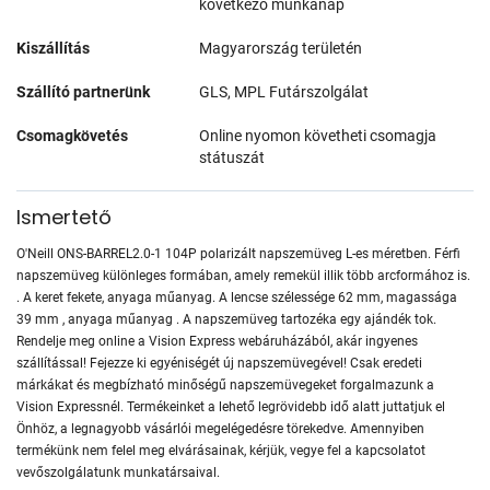
következő munkanap
Kiszállítás
Magyarország területén
Szállító partnerünk
GLS, MPL Futárszolgálat
Csomagkövetés
Online nyomon követheti csomagja
státuszát
Ismertető
O'Neill ONS-BARREL2.0-1 104P polarizált napszemüveg L-es méretben. Férfi
napszemüveg különleges formában, amely remekül illik több arcformához is.
. A keret fekete, anyaga műanyag. A lencse szélessége 62 mm, magassága
39 mm , anyaga műanyag . A napszemüveg tartozéka egy ajándék tok.
Rendelje meg online a Vision Express webáruházából, akár ingyenes
szállítással! Fejezze ki egyéniségét új napszemüvegével! Csak eredeti
márkákat és megbízható minőségű napszemüvegeket forgalmazunk a
Vision Expressnél. Termékeinket a lehető legrövidebb idő alatt juttatjuk el
Önhöz, a legnagyobb vásárlói megelégedésre törekedve. Amennyiben
termékünk nem felel meg elvárásainak, kérjük, vegye fel a kapcsolatot
vevőszolgálatunk munkatársaival.