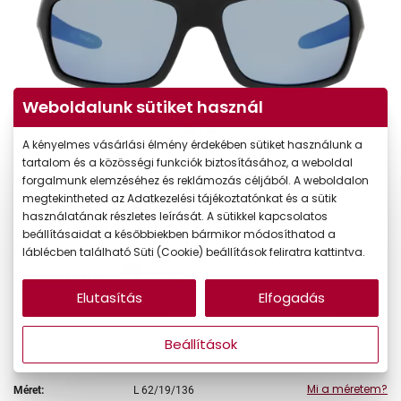
Weboldalunk sütiket használ
A kényelmes vásárlási élmény érdekében sütiket használunk a
tartalom és a közösségi funkciók biztosításához, a weboldal
forgalmunk elemzéséhez és reklámozás céljából. A weboldalon
megtekintheted az Adatkezelési tájékoztatónkat és a sütik
használatának részletes leírását. A sütikkel kapcsolatos
beállításaidat a későbbiekben bármikor módosíthatod a
36.490 Ft
Ár:
láblécben található Süti (Cookie) beállítások feliratra kattintva.
31.017 Ft
Törzsvásárlói ár:
Elutasítás
Elfogadás
Online megvásárolható
Készleten
Beállítások
Ingyenes szállítás
Mi a méretem?
Méret:
L
62/19/136