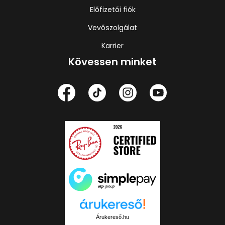
Előfizetői fiók
Vevőszolgálat
Karrier
Kövessen minket
Árukereső.hu