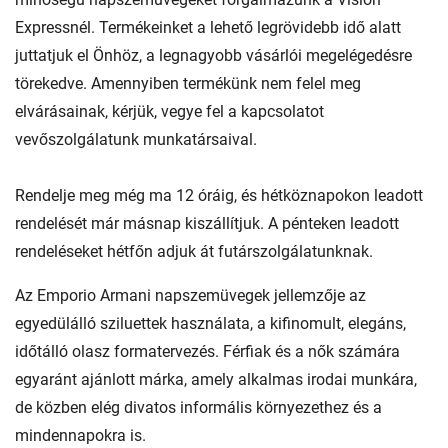
Expressnél. Termékeinket a lehető legrövidebb idő alatt
juttatjuk el Önhöz, a legnagyobb vásárlói megelégedésre
törekedve. Amennyiben termékünk nem felel meg
elvárásainak, kérjük, vegye fel a kapcsolatot
vevőszolgálatunk munkatársaival.
Rendelje meg még ma 12 óráig, és hétköznapokon leadott
rendelését már másnap kiszállítjuk. A pénteken leadott
rendeléseket hétfőn adjuk át futárszolgálatunknak.
Az Emporio Armani napszemüvegek jellemzője az
egyedülálló sziluettek használata, a kifinomult, elegáns,
időtálló olasz formatervezés. Férfiak és a nők számára
egyaránt ajánlott márka, amely alkalmas irodai munkára,
de közben elég divatos informális környezethez és a
mindennapokra is.