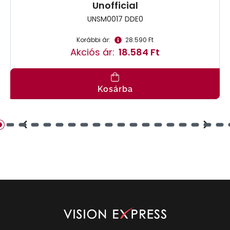
Unofficial
UNSM0017 DDE0
Korábbi ár:
28.590 Ft
Akciós ár:
18.584 Ft
Kosárba