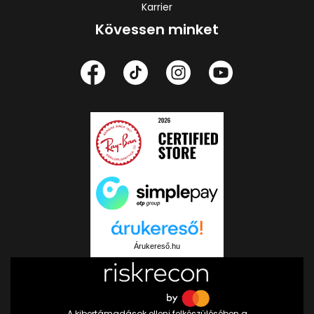
Karrier
Kövessen minket
Árukereső.hu
A kibertámadások elleni felkészülésében a