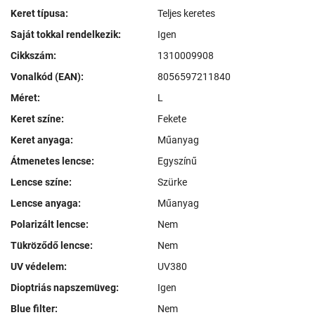
Keret típusa:
Teljes keretes
Saját tokkal rendelkezik:
Igen
Cikkszám:
1310009908
Vonalkód (EAN):
8056597211840
Méret:
L
Keret színe:
Fekete
Keret anyaga:
Műanyag
Átmenetes lencse:
Egyszínű
Lencse színe:
Szürke
Lencse anyaga:
Műanyag
Polarizált lencse:
Nem
Tükröződő lencse:
Nem
UV védelem:
UV380
Dioptriás napszemüveg:
Igen
Blue filter:
Nem