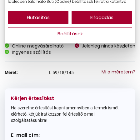
láblécben található Süti (Cookie) beállítások feliratra kattintva.
62.590 Ft
Ár:
Elutasítás
Elfogadás
53.202 Ft
Törzsvásárlói ár:
Beállítások
Online megvásárolható
Jelenleg nincs készleten
Ingyenes szállítás
Mi a méretem?
Méret:
L
59/18/145
Kérjen értesítést
Ha szeretne értesítést kapni amennyiben a termék ismét
elérhető, kérjük iratkozzon fel értesítő e-mail
szolgáltatásunkra!
E-mail cím: