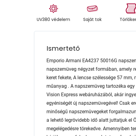
UV380 védelem
Saját tok
Törlők
Ismertető
Emporio Armani EA4237 50016G napszemü
napszemüveg négyzet formában, amely reme
keret fekete, A lencse szélessége 57 mm
műanyag . A napszemüveg tartozéka egy a
Vision Express webáruházából, akár ingyen
egyéniségét új napszemüvegével! Csak er
minőségű napszemüvegeket forgalmazunk 
a lehető legrövidebb idő alatt juttatjuk e
megelégedésre törekedve. Amennyiben te