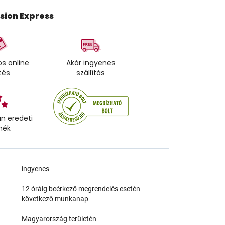
ision Express
s online
Akár ingyenes
tés
szállítás
n eredeti
mék
a
ingyenes
12 óráig beérkező megrendelés esetén
következő munkanap
Magyarország területén