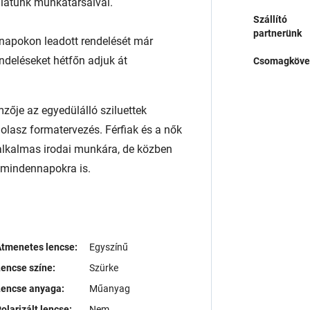
álatunk munkatársaival.
Szállító
partnerünk
napokon leadott rendelését már
endeléseket hétfőn adjuk át
Csomagköve
ője az egyedülálló sziluettek
ó olasz formatervezés. Férfiak és a nők
alkalmas irodai munkára, de közben
a mindennapokra is.
tmenetes lencse:
Egyszínű
encse színe:
Szürke
Lencse anyaga:
Műanyag
olarizált lencse:
Nem