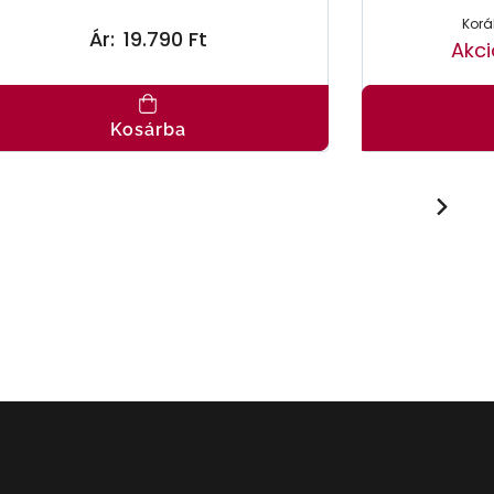
Korá
Ár:
19.790 Ft
Akci
Kosárba