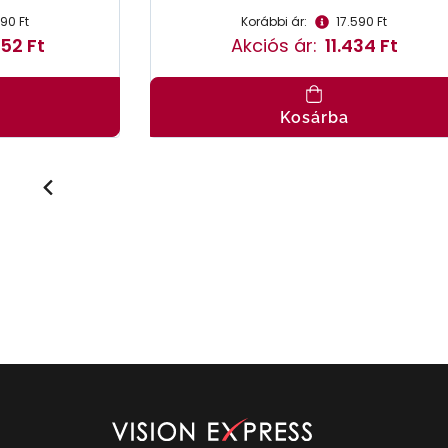
190 Ft
Korábbi ár:
17.590 Ft
52 Ft
Akciós ár:
11.434 Ft
Kosárba