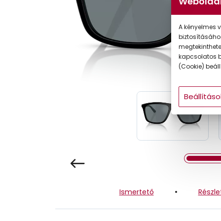
Weboldal
Gyermek
A kényelmes v
biztosításáho
megtekintheted
kapcsolatos b
(Cookie) beállí
Beállításo
Ismertető
Részle