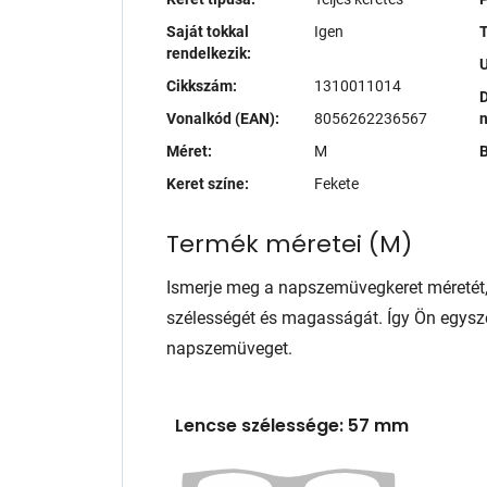
Saját tokkal
Igen
T
rendelkezik:
Cikkszám:
1310011014
D
Vonalkód (EAN):
8056262236567
Méret:
M
B
Keret színe:
Fekete
Termék méretei
(
M
)
Ismerje meg a napszemüvegkeret méretét
szélességét és magasságát. Így Ön egysze
napszemüveget.
Lencse szélessége: 57 mm