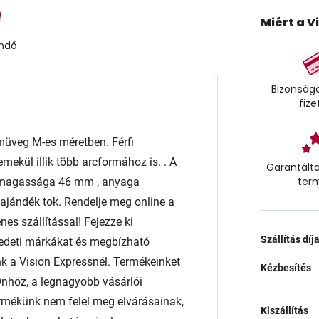
Miért a V
endő
Bizonságo
fize
veg M-es méretben. Férfi
kül illik több arcformához is. . A
Garantálta
ter
, magassága 46 mm , anyaga
jándék tok. Rendelje meg online a
es szállítással! Fejezze ki
Szállítás díj
edeti márkákat és megbízható
a Vision Expressnél. Termékeinket
Kézbesítés
l Önhöz, a legnagyobb vásárlói
rmékünk nem felel meg elvárásainak,
Kiszállítás