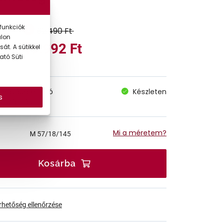
funkciók
62.490 Ft
alon
49.992 Ft
át. A sütikkel
ató Süti
megvásárolható
Készleten
s
 szállítás
Mi a méretem?
M
57/18/145
Kosárba
érhetőség ellenőrzése