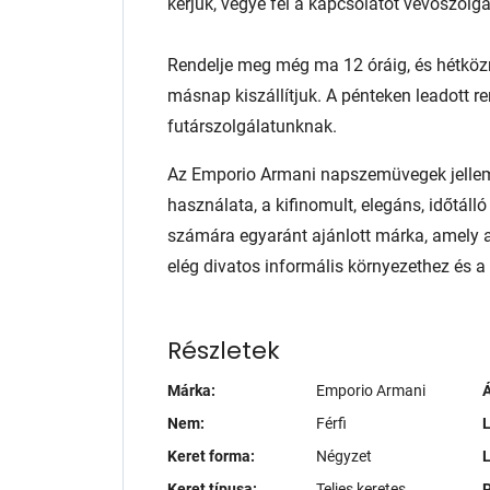
kérjük, vegye fel a kapcsolatot vevőszolg
Rendelje meg még ma 12 óráig, és hétköz
másnap kiszállítjuk. A pénteken leadott r
futárszolgálatunknak.
Az Emporio Armani napszemüvegek jellemz
használata, a kifinomult, elegáns, időtáll
számára egyaránt ajánlott márka, amely 
elég divatos informális környezethez és 
Részletek
Márka:
Emporio Armani
Á
Nem:
Férfi
L
Keret forma:
Négyzet
Keret típusa:
Teljes keretes
P