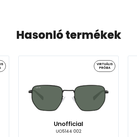
Hasonló termékek
IS
VIRTUÁLIS
A
PRÓBA
Unofficial
UO5144 002