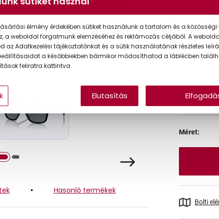
unk sütiket használ
ásárlási élmény érdekében sütiket használunk a tartalom és a közösségi 
Korábbi ár:
z, a weboldal forgalmunk elemzéséhez és reklámozás céljából. A webold
 az Adatkezelési tájékoztatónkat és a sütik használatának részletes leírás
Akciós ár:
eállításaidat a későbbiekben bármikor módosíthatod a láblécben találh
tások feliratra kattintva.
Online 
k
Elutasítás
Elfogadá
Ingyenes
Méret:
tek
Hasonló termékek
Bolti el