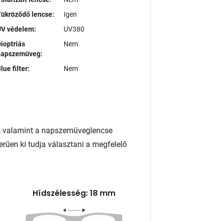
ükröződő lencse:
Igen
UV védelem:
UV380
ioptriás
Nem
napszemüveg:
lue filter:
Nem
, valamint a napszemüveglencse
rűen ki tudja választani a megfelelő
Hídszélesség: 18 mm