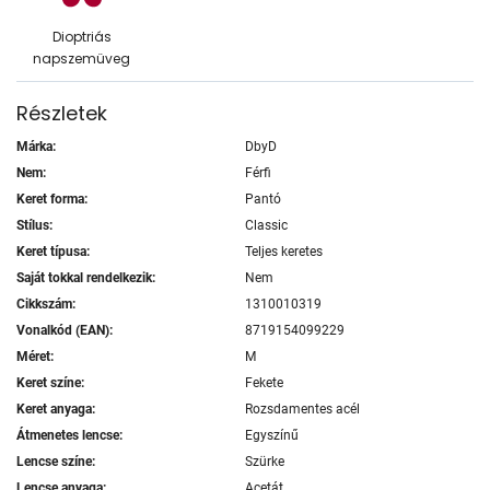
Dioptriás
napszemüveg
Részletek
Márka:
DbyD
Nem:
Férfi
Keret forma:
Pantó
Stílus:
Classic
Keret típusa:
Teljes keretes
Saját tokkal rendelkezik:
Nem
Cikkszám:
1310010319
Vonalkód (EAN):
8719154099229
Méret:
M
Keret színe:
Fekete
Keret anyaga:
Rozsdamentes acél
Átmenetes lencse:
Egyszínű
Lencse színe:
Szürke
Lencse anyaga:
Acetát