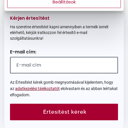
Mi a méretem?
Beállítások
Méret:
M
58/14/145
Kérjen értesítést
Ha szeretne értesítést kapni amennyiben a termék ismét
elérhető, kérjük iratkozzon fel értesítő e-mail
szolgáltatásunkra!
E-mail cím:
Az Értesítést kérek gomb megnyomásával kijelentem, hogy
az
adatkezelési tájékoztatót
elolvastam és az abban leírtakat
elfogadom.
Értesítést kérek