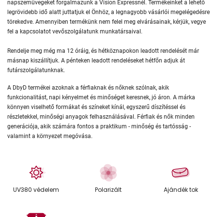
napszemüvegeket forgalmazunk a Vision Expressnél. Termékeinket a lehető
legrövidebb idő alatt juttatjuk el Önhöz, a legnagyobb vásárlói megelégedésre
törekedve. Amennyiben termékünk nem felel meg elvárásainak, kérjük, vegye
fel a kapcsolatot vevőszolgálatunk munkatársaival.
Rendelje meg még ma 12 óráig, és hétköznapokon leadott rendelését már
másnap kiszállítjuk. A pénteken leadott rendeléseket hétfőn adjuk át
futárszolgálatunknak.
A DbyD termékei azoknak a férfiaknak és nőknek szólnak, akik
funkcionalitást, napi kényelmet és minőséget keresnek, jó áron. A márka
könnyen viselhető formákat és színeket kínál, egyszerű díszítéssel és
részletekkel, minőségi anyagok felhasználásával. Férfiak és nők minden
generációja, akik számára fontos a praktikum - minőség és tartósság -
valamint a környezet megóvása.
UV380 védelem
Polarizált
Ajándék tok