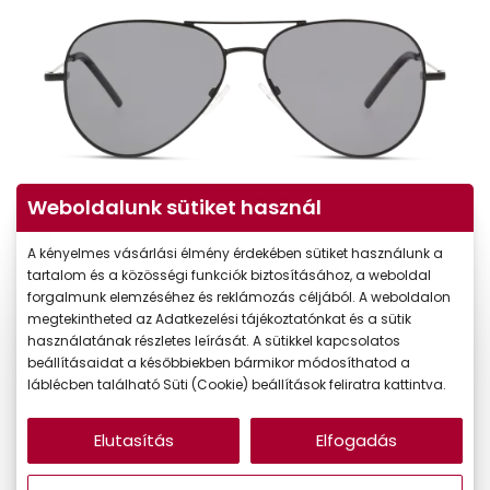
Weboldalunk sütiket használ
A kényelmes vásárlási élmény érdekében sütiket használunk a
tartalom és a közösségi funkciók biztosításához, a weboldal
forgalmunk elemzéséhez és reklámozás céljából. A weboldalon
megtekintheted az Adatkezelési tájékoztatónkat és a sütik
23.090 Ft
használatának részletes leírását. A sütikkel kapcsolatos
Ár:
beállításaidat a későbbiekben bármikor módosíthatod a
19.627 Ft
Törzsvásárlói ár:
láblécben található Süti (Cookie) beállítások feliratra kattintva.
Online megvásárolható
Jelenleg nincs készleten
Elutasítás
Elfogadás