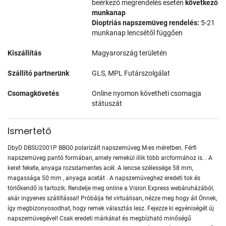
beérkező megrendelés esetén
következő
munkanap
Dioptriás napszemüveg rendelés:
5-21
munkanap lencsétől függően
Kiszállítás
Magyarország területén
Szállító partnerünk
GLS, MPL Futárszolgálat
Csomagkövetés
Online nyomon követheti csomagja
státuszát
Ismertető
DbyD DBSU2001P BBG0 polarizált napszemüveg M-es méretben. Férfi
napszemüveg pantó formában, amely remekül illik több arcformához is. . A
keret fekete, anyaga rozsdamentes acél. A lencse szélessége 58 mm,
magassága 50 mm , anyaga acetát . A napszemüveghez eredeti tok és
törlőkendő is tartozik. Rendelje meg online a Vision Express webáruházából,
akár ingyenes szállítással! Próbálja fel virtuálisan, nézze meg hogy áll Önnek,
így megbizonyosodhat, hogy remek választás lesz. Fejezze ki egyéniségét új
napszemüvegével! Csak eredeti márkákat és megbízható minőségű