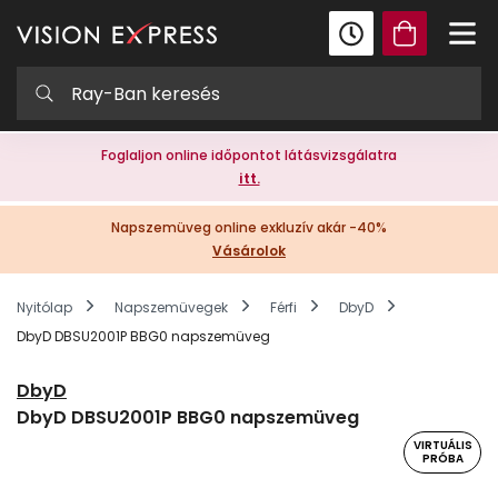
Foglaljon online időpontot látásvizsgálatra
itt.
Napszemüveg online exkluzív akár -40%
Vásárolok
Nyitólap
Napszemüvegek
Férfi
DbyD
DbyD DBSU2001P BBG0 napszemüveg
DbyD
DbyD DBSU2001P BBG0 napszemüveg
VIRTUÁLIS
PRÓBA