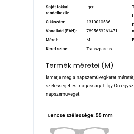
Saját tokkal
Igen
T
rendelkezik:
Cikkszám:
1310010536
D
Vonalkód (EAN):
7895653261471
Méret:
M
B
Keret színe:
Transzparens
Termék méretei
(
M
)
Ismerje meg a napszemüvegkeret méretét
szélességét és magasságát. Így Ön egysze
napszemüveget.
Lencse szélessége: 55 mm