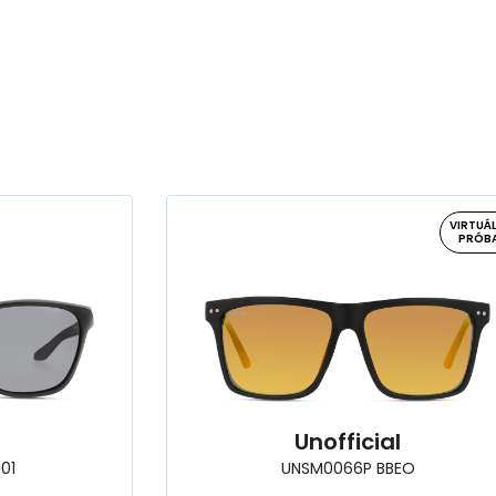
VIRTUÁL
PRÓB
Unofficial
01
UNSM0066P BBEO