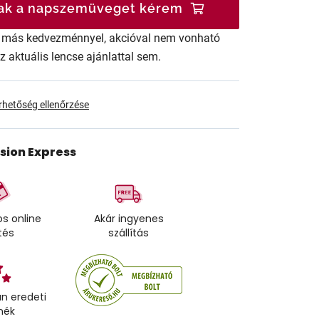
ak a napszemüveget kérem
ár más kedvezménnyel, akcióval nem vonható
az aktuális lencse ajánlattal sem.
érhetőség ellenőrzése
ision Express
s online
Akár ingyenes
tés
szállítás
n eredeti
mék