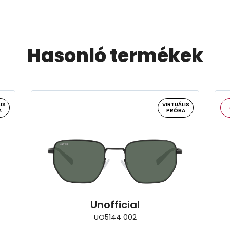
Hasonló termékek
IS
VIRTUÁLIS
A
PRÓBA
Unofficial
UO5144 002