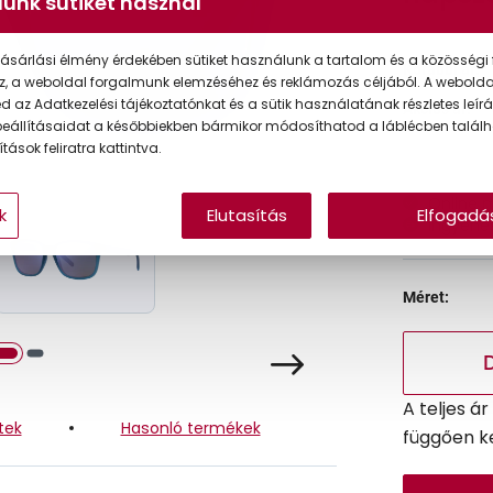
unk sütiket használ
ásárlási élmény érdekében sütiket használunk a tartalom és a közösségi 
Korábbi ár:
z, a weboldal forgalmunk elemzéséhez és reklámozás céljából. A webold
 az Adatkezelési tájékoztatónkat és a sütik használatának részletes leírás
Akciós ár:
eállításaidat a későbbiekben bármikor módosíthatod a láblécben találh
tások feliratra kattintva.
Online 
k
Elutasítás
Elfogadá
Ingyenes
Méret:
A teljes á
tek
Hasonló termékek
függően k