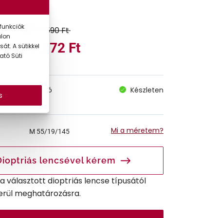
funkciók
41.590 Ft
alon
33.272 Ft
át. A sütikkel
ató Süti
megvásárolható
Készleten
s
 szállítás
Mi a méretem?
M
55/19/145
Dioptriás lencsével kérem
r a választott dioptriás lencse típusától
erül meghatározásra.