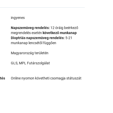
a
ingyenes
Napszemüveg rendelés:
12 óráig beérkező
megrendelés esetén
következő munkanap
Dioptriás napszemüveg rendelés:
5-21
munkanap lencsétől függően
Magyarország területén
GLS, MPL Futárszolgálat
tés
Online nyomon követheti csomagja státuszát