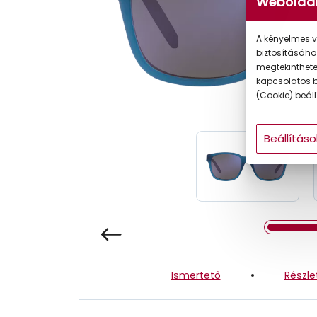
Weboldal
Gyermek
A kényelmes v
biztosításáho
megtekintheted
kapcsolatos b
(Cookie) beállí
Beállításo
Ismertető
Részle