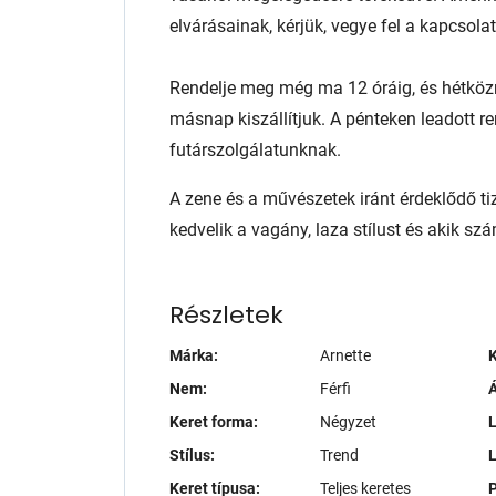
elvárásainak, kérjük, vegye fel a kapcsol
Rendelje meg még ma 12 óráig, és hétköz
másnap kiszállítjuk. A pénteken leadott r
futárszolgálatunknak.
A zene és a művészetek iránt érdeklődő t
kedvelik a vagány, laza stílust és akik s
Részletek
Márka:
Arnette
K
Nem:
Férfi
Á
Keret forma:
Négyzet
L
Stílus:
Trend
Keret típusa:
Teljes keretes
P