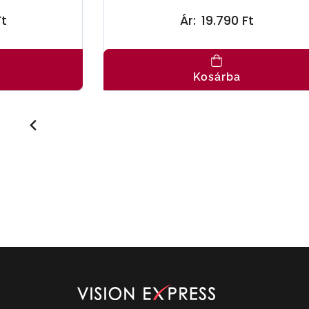
Ft
Ár:
19.790 Ft
Kosárba