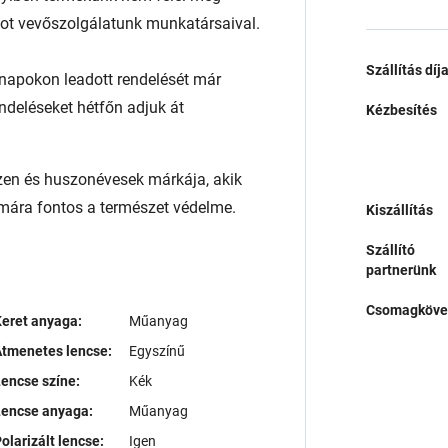
atot vevőszolgálatunk munkatársaival.
Szállítás díj
napokon leadott rendelését már
endeléseket hétfőn adjuk át
Kézbesítés
izen és huszonévesek márkája, akik
zámára fontos a természet védelme.
Kiszállítás
Szállító
partnerünk
Csomagköve
eret anyaga:
Műanyag
tmenetes lencse:
Egyszínű
encse színe:
Kék
Lencse anyaga:
Műanyag
olarizált lencse:
Igen