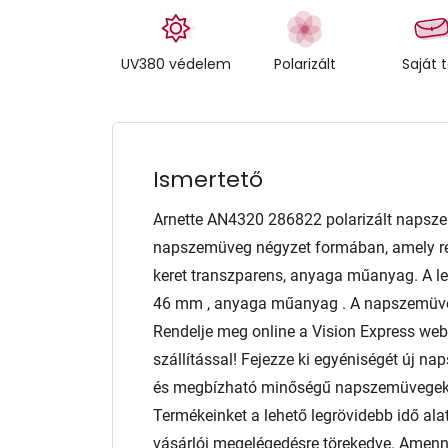
UV380 védelem
Polarizált
Saját 
Ismertető
Arnette AN4320 286822 polarizált napsze
napszemüveg négyzet formában, amely reme
keret transzparens, anyaga műanyag. A 
46 mm , anyaga műanyag . A napszemüveg
Rendelje meg online a Vision Express we
szállítással! Fejezze ki egyéniségét új n
és megbízható minőségű napszemüvegeket
Termékeinket a lehető legrövidebb idő alat
vásárlói megelégedésre törekedve. Amen