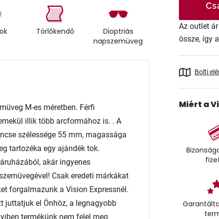
Cs
Az outlet 
tok
Törlőkendő
Dioptriás
össze, így 
napszemüveg
Bolti el
Miért a V
müveg M-es méretben. Férfi
kül illik több arcformához is. . A
lencse szélessége 55 mm, magassága
 tartozéka egy ajándék tok.
Bizonságo
fize
báruházából, akár ingyenes
apszemüvegével! Csak eredeti márkákat
 forgalmazunk a Vision Expressnél.
t juttatjuk el Önhöz, a legnagyobb
Garantálta
ter
nyiben termékünk nem felel meg