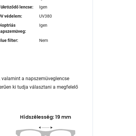
ükröződő lencse:
Igen
UV védelem:
UV380
ioptriás
Igen
napszemüveg:
lue filter:
Nem
, valamint a napszemüveglencse
rűen ki tudja választani a megfelelő
Hídszélesség: 19 mm