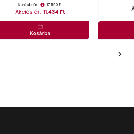
Korábbi ár:
17.590 Ft
Á
Akciós ár:
11.434 Ft
Kosárba