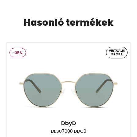
Hasonló termékek
VIRTUÁLIS
-35%
PRÓBA
DbyD
DBSU7000 DDC0