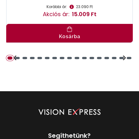
Korábbi ár:
23.090 Ft
Akciós ár:
15.009 Ft
Kosárba
Segíthetünk?