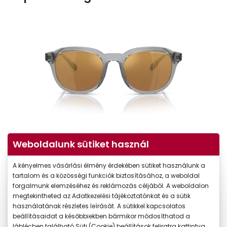
Weboldalunk sütiket használ
A kényelmes vásárlási élmény érdekében sütiket használunk a
tartalom és a közösségi funkciók biztosításához, a weboldal
forgalmunk elemzéséhez és reklámozás céljából. A weboldalon
megtekintheted az Adatkezelési tájékoztatónkat és a sütik
használatának részletes leírását. A sütikkel kapcsolatos
beállításaidat a későbbiekben bármikor módosíthatod a
láblécben található Süti (Cookie) beállítások feliratra kattintva.