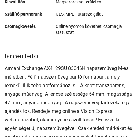
Kiszállítás
Magyarország területén
Szállító partnerünk
GLS, MPL Futárszolgálat
Csomagkövetés
Online nyomon követheti csomagja
státuszát
Ismertető
Armani Exchange AX4129SU 83346H napszemüveg M-es
méretben. Férfi napszemüveg pantó formában, amely
remekül illik több arcformához is. . A keret transzparens,
anyaga műanyag. A lencse szélessége 54 mm, magassága
47 mm , anyaga műanyag . A napszemüveg tartozéka egy
ajándék tok. Rendelje meg online a Vision Express
webáruházából, akár ingyenes szállítással! Fejezze ki
egyéniségét új napszemüvegével! Csak eredeti márkákat és
megbízható minőségű napszemüvegeket forgalmazunk a