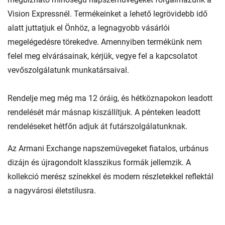
Vision Expressnél. Termékeinket a lehető legrövidebb idő
alatt juttatjuk el Önhöz, a legnagyobb vásárlói
megelégedésre törekedve. Amennyiben termékünk nem
felel meg elvárásainak, kérjük, vegye fel a kapcsolatot
vevőszolgálatunk munkatársaival.
Rendelje meg még ma 12 óráig, és hétköznapokon leadott
rendelését már másnap kiszállítjuk. A pénteken leadott
rendeléseket hétfőn adjuk át futárszolgálatunknak.
Az Armani Exchange napszemüvegeket fiatalos, urbánus
dizájn és újragondolt klasszikus formák jellemzik. A
kollekció merész színekkel és modern részletekkel reflektál
a nagyvárosi életstílusra.