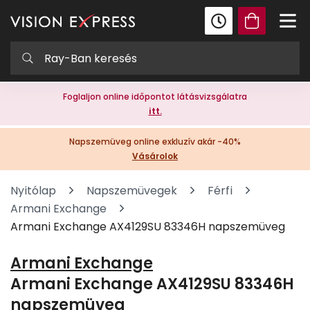
Foglaljon online időpontot látásvizsgálatra
itt.
Napszemüveg online exkluzív akár -40%
Vásárolok
Nyitólap
Napszemüvegek
Férfi
Armani Exchange
Armani Exchange AX4129SU 83346H napszemüveg
Armani Exchange
Armani Exchange AX4129SU 83346H
napszemüveg