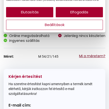
32.690 Ft
Ár:
Elutasítás
Elfogadás
27.787 Ft
Törzsvásárlói ár:
Beállítások
Online megvásárolható
Jelenleg nincs készleten
Ingyenes szállítás
Mi a méretem?
Méret:
M
54/21/145
Kérjen értesítést
Ha szeretne értesítést kapni amennyiben a termék ismét
elérhető, kérjük iratkozzon fel értesítő e-mail
szolgáltatásunkra!
E-mail cím: