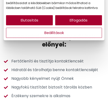
fertőtlenítenek és hidratálják szemét kontaktlencse-
beállításaidat a későbbiekben bármikor módosíthatod a
láblécben található Süti (Cookie) beállítások feliratra kattintva.
viselés közben.
Tisztítsa
Ön is megfelelően
kontaktlencséjét, és így csökkentheti a
szemirritációt!
Elutasítás
Elfogadás
Beállítások
Kontaktlencse-folyadékok
előnyei:
Fertőtleníti és tisztítja kontaktlencsét
Hidratál és tárolhatja benne kontaktlencséjét
Nagyobb kényelmet nyújt Önnek
Nagyfokú tisztítást biztosít tárolás közben
Érzékeny szemekre is alkalmas