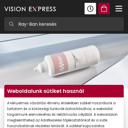
Weboldalunk sütiket használ
A kényelmes vásárlási élmény érdekében sütiket használunk a
Kontaktlencse-folyadékok
tartalom és a közösségi funkciók biztosításához, a weboldal
forgalmunk elemzéséhez és reklámozás céljából. A weboldalon
Havi kontaktlencséje mellé ápolófolyadékra lesz
megtekintheted az Adatkezelési tájékoztatónkat és a sütik
szüksége. A kontaktlencse-folyadékok
használatának részletes leírását. A sütikkel kapcsolatos