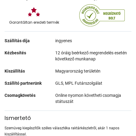
Garantáltan eredeti termék
Szállítás díja
ingyenes
Kézbesítés
12 óráig beérkező megrendelés esetén
következő munkanap
Kiszállítás
Magyarország területén
Szállító partnerünk
GLS, MPL Futárszolgálat
Csomagkövetés
Online nyomon követheti csomagja
státuszát
Ismertető
Szemüveg kiegészítők széles választéka raktárkészletről, akár 1 napos
kiszállítással.