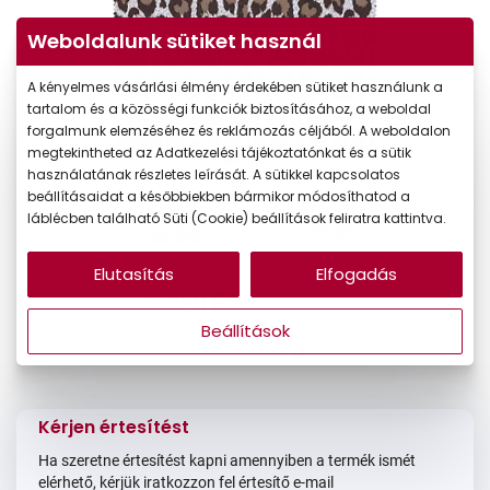
Weboldalunk sütiket használ
A kényelmes vásárlási élmény érdekében sütiket használunk a
tartalom és a közösségi funkciók biztosításához, a weboldal
forgalmunk elemzéséhez és reklámozás céljából. A weboldalon
megtekintheted az Adatkezelési tájékoztatónkat és a sütik
használatának részletes leírását. A sütikkel kapcsolatos
beállításaidat a későbbiekben bármikor módosíthatod a
láblécben található Süti (Cookie) beállítások feliratra kattintva.
Elutasítás
Elfogadás
1.390 Ft
Ár:
Beállítások
Online megvásárolható
Jelenleg nincs készleten
Kérjen értesítést
Ha szeretne értesítést kapni amennyiben a termék ismét
elérhető, kérjük iratkozzon fel értesítő e-mail