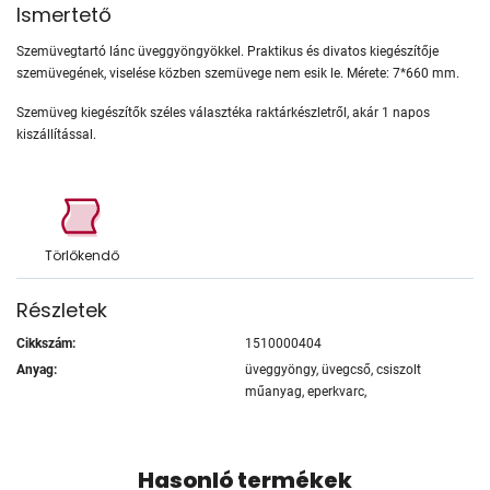
Ismertető
Szemüvegtartó lánc üveggyöngyökkel. Praktikus és divatos kiegészítője
szemüvegének, viselése közben szemüvege nem esik le. Mérete: 7*660 mm.
Szemüveg kiegészítők széles választéka raktárkészletről, akár 1 napos
kiszállítással.
Törlőkendő
Részletek
Cikkszám:
1510000404
Anyag:
üveggyöngy, üvegcső, csiszolt
műanyag, eperkvarc,
Hasonló termékek