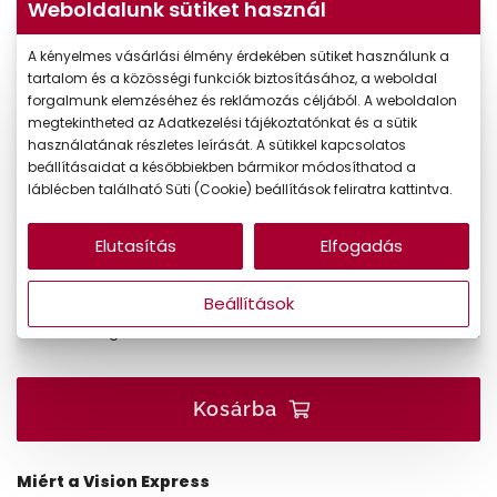
Weboldalunk sütiket használ
A kényelmes vásárlási élmény érdekében sütiket használunk a
tartalom és a közösségi funkciók biztosításához, a weboldal
forgalmunk elemzéséhez és reklámozás céljából. A weboldalon
megtekintheted az Adatkezelési tájékoztatónkat és a sütik
használatának részletes leírását. A sütikkel kapcsolatos
beállításaidat a későbbiekben bármikor módosíthatod a
láblécben található Süti (Cookie) beállítások feliratra kattintva.
Elutasítás
Elfogadás
6.090 Ft
Ár:
Beállítások
Online megvásárolható
Készleten
Kosárba
Miért a Vision Express