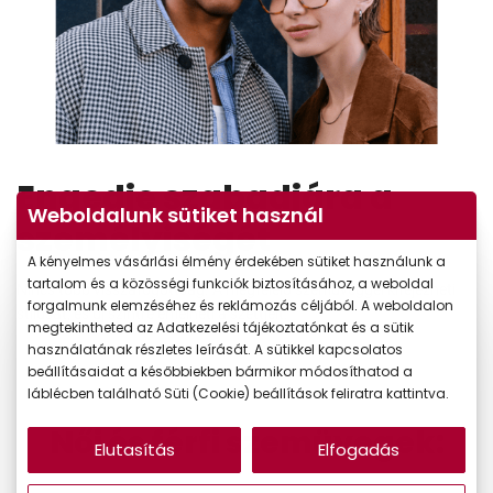
Engedje szabadjára a
Weboldalunk sütiket használ
személyiségét
A kényelmes vásárlási élmény érdekében sütiket használunk a
tartalom és a közösségi funkciók biztosításához, a weboldal
Nincs több visszafogottság. A megfelelő szemüveggel kifejezheti
forgalmunk elemzéséhez és reklámozás céljából. A weboldalon
stílusát, és új szintre emelheti a szettjeit.
megtekintheted az Adatkezelési tájékoztatónkat és a sütik
használatának részletes leírását. A sütikkel kapcsolatos
beállításaidat a későbbiekben bármikor módosíthatod a
láblécben található Süti (Cookie) beállítások feliratra kattintva.
Női és férfi szemüvegek:
Elutasítás
Elfogadás