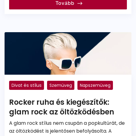
Tovább
Divat és stílus
Szemüveg
Napszemüveg
Rocker ruha és kiegészítők:
glam rock az öltözködésben
A glam rock stílus nem csupán a popkultúrát, de
az öltözködést is jelentősen befolyásolta. A