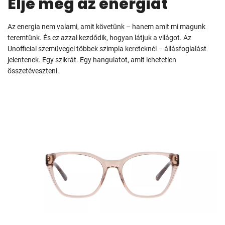
Élje meg az energiát
Az energia nem valami, amit követünk – hanem amit mi magunk
teremtünk. És ez azzal kezdődik, hogyan látjuk a világot. Az
Unofficial szemüvegei többek szimpla kereteknél – állásfoglalást
jelentenek. Egy szikrát. Egy hangulatot, amit lehetetlen
összetéveszteni.