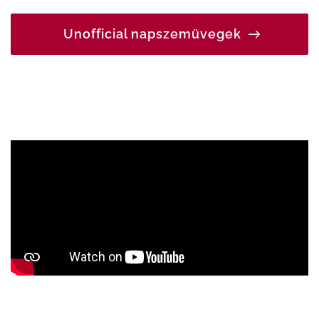
Unofficial napszemüvegek