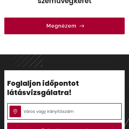
szemüvegkeret
Megnézem
Foglaljon időpontot
látásvizsgálatra!