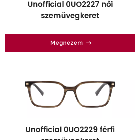
Unofficial 0UO2227 női
szemüvegkeret
Megnézem
Unofficial 0UO2229 férfi