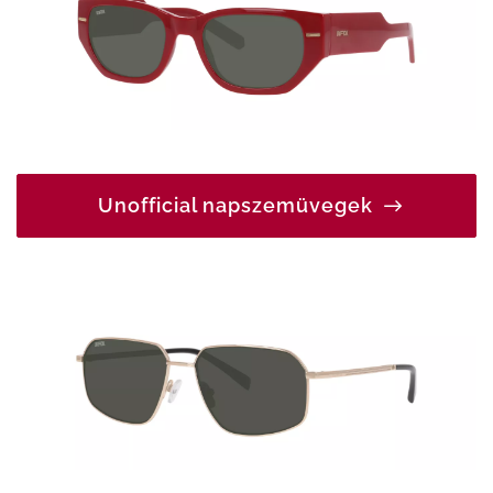
Unofficial napszemüvegek