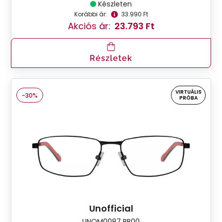
Készleten
Korábbi ár:
33.990 Ft
Akciós ár:
23.793 Ft
Részletek
VIRTUÁLIS
-30%
PRÓBA
Unofficial
UNOM0087 BB00