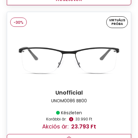
VIRTUÁLIS
-30%
PRÓBA
Unofficial
UNOM0086 BB00
Készleten
Korábbi ár:
33.990 Ft
Akciós ár:
23.793 Ft