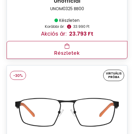
Unofficial
UNOM0325 BB00
Készleten
Korábbi ár:
33.990 Ft
Akciós ár:
23.793 Ft
Részletek
VIRTUÁLIS
-30%
PRÓBA