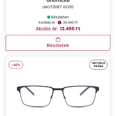
Unofficial
UNOT0087 GO00
Készleten
Korábbi ár:
26.990 Ft
Akciós ár:
13.495 Ft
Részletek
VIRTUÁLIS
-40%
PRÓBA