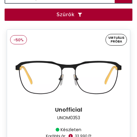
Szűrők
VIRTUÁLIS
-50%
PRÓBA
Unofficial
UNOM0353
Készleten
Korábbi ár:
33.990 Ft