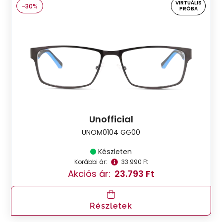
VIRTUÁLIS
-30%
PRÓBA
Unofficial
UNOM0104 GG00
Készleten
Korábbi ár:
33.990 Ft
Akciós ár:
23.793 Ft
Részletek