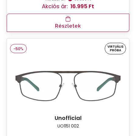
Akciós ár:
16.995 Ft
Részletek
VIRTUÁLIS
-50%
PRÓBA
Unofficial
UO1151 002