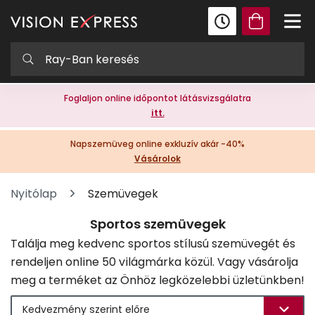
Foglaljon online időpontot látásvizsgálatra
itt.
Napszemüveg online exkluzív akár -40%
Vásárolok
Nyitólap
Szemüvegek
Sportos szemüvegek
Találja meg kedvenc sportos stílusú szemüvegét és
rendeljen online 50 világmárka közül. Vagy vásárolja
meg a terméket az Önhöz legközelebbi üzletünkben!