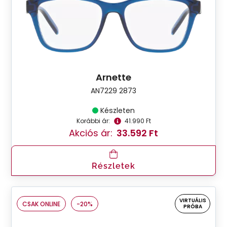
Arnette
AN7229 2873
Készleten
Korábbi ár:
41.990 Ft
Akciós ár:
33.592 Ft
Részletek
VIRTUÁLIS
CSAK ONLINE
-20%
PRÓBA