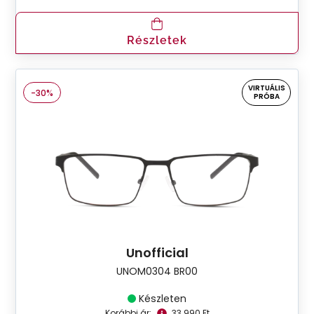
Részletek
VIRTUÁLIS
-30%
PRÓBA
Unofficial
UNOM0304 BR00
Készleten
Korábbi ár:
33.990 Ft