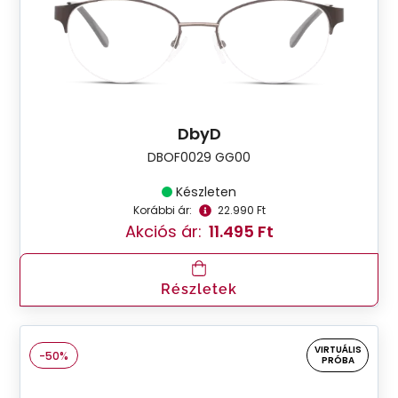
DbyD
DBOF0029 GG00
Készleten
Korábbi ár:
22.990 Ft
Akciós ár:
11.495 Ft
Részletek
VIRTUÁLIS
-50%
PRÓBA