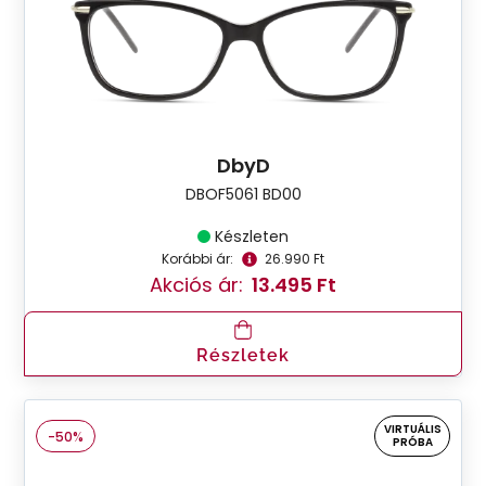
DbyD
DBOF5061 BD00
Készleten
Korábbi ár:
26.990 Ft
Akciós ár:
13.495 Ft
Részletek
VIRTUÁLIS
-50%
PRÓBA