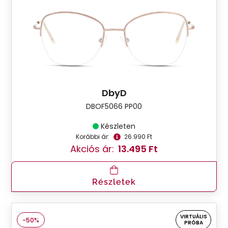
DbyD
DBOF5066 PP00
Készleten
Korábbi ár:
26.990 Ft
Akciós ár:
13.495 Ft
Részletek
VIRTUÁLIS
-50%
PRÓBA