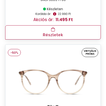
Készleten
Korábbi ár:
22.990 Ft
Akciós ár:
11.495 Ft
Részletek
VIRTUÁLIS
-50%
PRÓBA