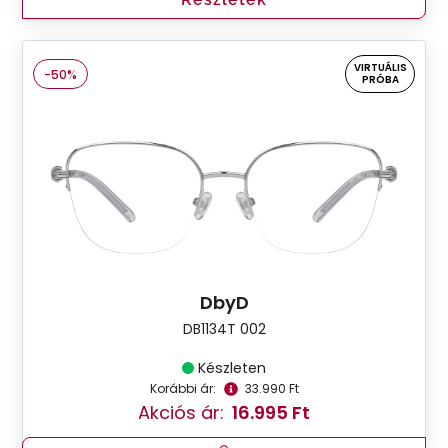
VIRTUÁLIS
-50%
PRÓBA
DbyD
DB1134T 002
Készleten
Korábbi ár:
33.990 Ft
Akciós ár:
16.995 Ft