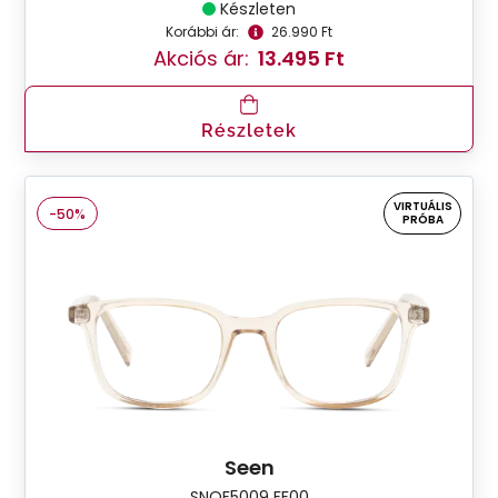
Készleten
Korábbi ár:
26.990 Ft
Akciós ár:
13.495 Ft
Részletek
VIRTUÁLIS
-50%
PRÓBA
Seen
SNOF5009 FF00