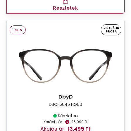
Részletek
VIRTUÁLIS
-50%
PRÓBA
DbyD
DBOF5045 HG00
Készleten
Korábbi ár:
26.990 Ft
Akciós ár:
13.495 Ft