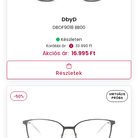
DbyD
DBOF9018 BB00
Készleten
Korábbi ár:
33.990 Ft
Akciós ár:
16.995 Ft
Részletek
VIRTUÁLIS
-50%
PRÓBA