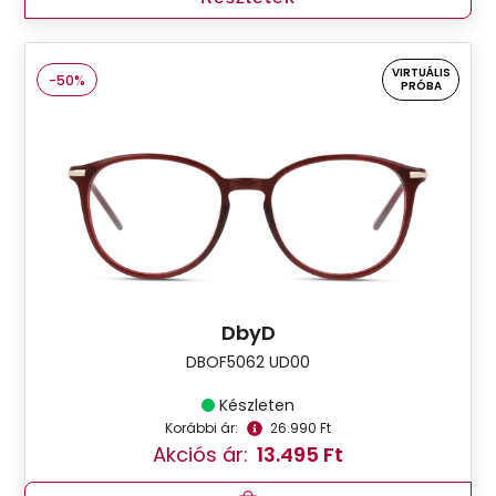
VIRTUÁLIS
-50%
PRÓBA
DbyD
DBOF5062 UD00
Készleten
Korábbi ár:
26.990 Ft
Akciós ár:
13.495 Ft