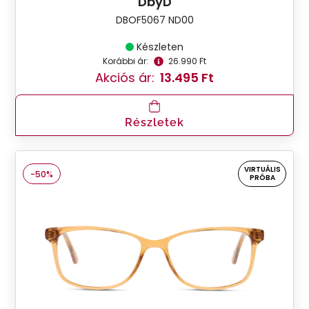
DbyD
DBOF5067 ND00
Készleten
Korábbi ár:
26.990 Ft
Akciós ár:
13.495 Ft
Részletek
VIRTUÁLIS
-50%
PRÓBA