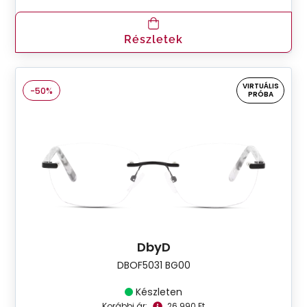
Részletek
VIRTUÁLIS
-50%
PRÓBA
DbyD
DBOF5031 BG00
Készleten
Korábbi ár:
26.990 Ft