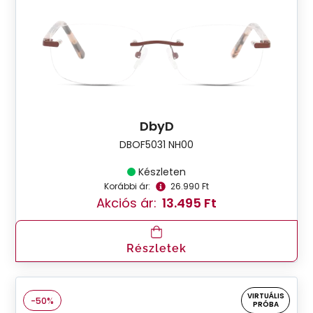
DbyD
DBOF5031 NH00
Készleten
Korábbi ár:
26.990 Ft
Akciós ár:
13.495 Ft
Részletek
VIRTUÁLIS
-50%
PRÓBA