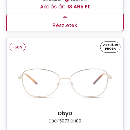
Akciós ár:
13.495 Ft
Részletek
VIRTUÁLIS
-50%
PRÓBA
DbyD
DBOF5073 DH00