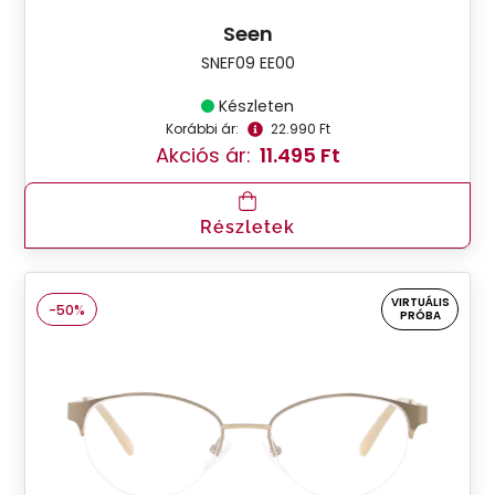
Seen
SNEF09 EE00
Készleten
Korábbi ár:
22.990 Ft
Akciós ár:
11.495 Ft
Részletek
VIRTUÁLIS
-50%
PRÓBA