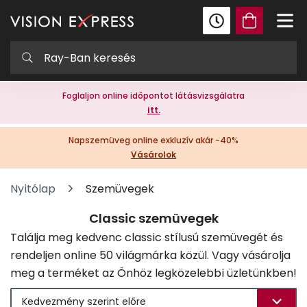
Foglaljon online időpontot látásvizsgálatra
itt.
Napszemüveg online exkluzív akár -40%
Vásárolok
Nyitólap
Szemüvegek
Classic szemüvegek
Találja meg kedvenc classic stílusú szemüvegét és
rendeljen online 50 világmárka közül. Vagy vásárolja
meg a terméket az Önhöz legközelebbi üzletünkben!