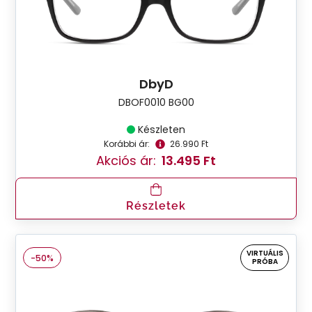
DbyD
DBOF0010 BG00
Készleten
Korábbi ár:
26.990 Ft
Akciós ár:
13.495 Ft
Részletek
VIRTUÁLIS
-50%
PRÓBA