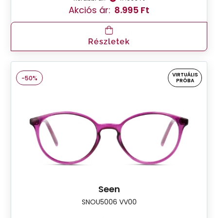
Akciós ár:
8.995 Ft
Részletek
VIRTUÁLIS
-50%
PRÓBA
Seen
SNOU5006 VV00