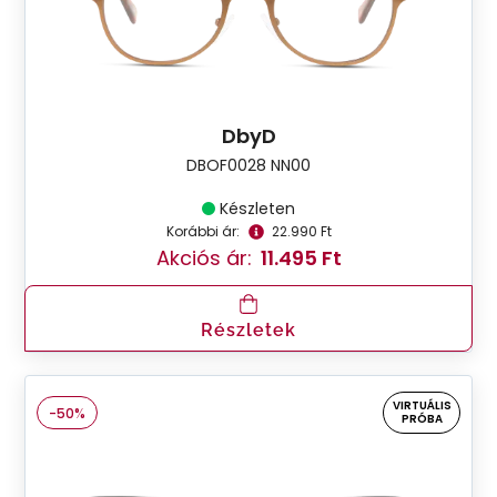
DbyD
DBOF0028 NN00
Készleten
Korábbi ár:
22.990 Ft
Akciós ár:
11.495 Ft
Részletek
VIRTUÁLIS
-50%
PRÓBA