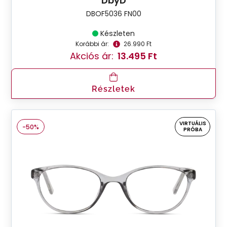
DbyD
DBOF5036 FN00
Készleten
Korábbi ár:
26.990 Ft
Akciós ár:
13.495 Ft
Részletek
VIRTUÁLIS
-50%
PRÓBA