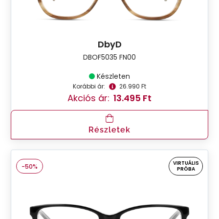
DbyD
DBOF5035 FN00
Készleten
Korábbi ár:
26.990 Ft
Akciós ár:
13.495 Ft
Részletek
VIRTUÁLIS
-50%
PRÓBA