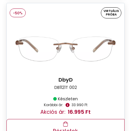
VIRTUÁLIS
-50%
PRÓBA
DbyD
DB1121T 002
Készleten
Korábbi ár:
33.990 Ft
Akciós ár:
16.995 Ft
Részletek