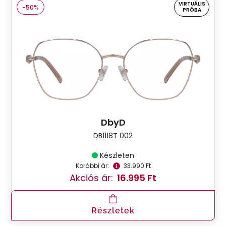
VIRTUÁLIS
-50%
PRÓBA
DbyD
DB1118T 002
Készleten
Korábbi ár:
33.990 Ft
Akciós ár:
16.995 Ft
Részletek