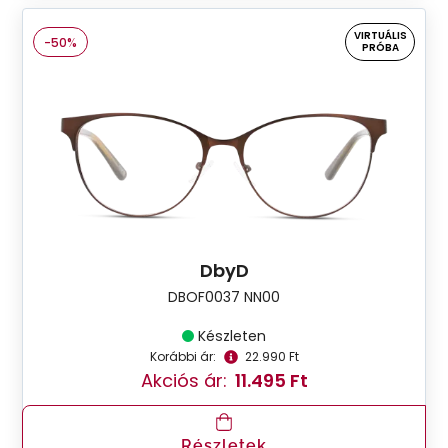
VIRTUÁLIS
-50%
PRÓBA
DbyD
DBOF0037 NN00
Készleten
Korábbi ár:
22.990 Ft
Akciós ár:
11.495 Ft
Részletek