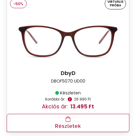
VIRTUÁLIS
-50%
PRÓBA
DbyD
DBOF5070 UD00
Készleten
Korábbi ár:
26.990 Ft
Akciós ár:
13.495 Ft
Részletek