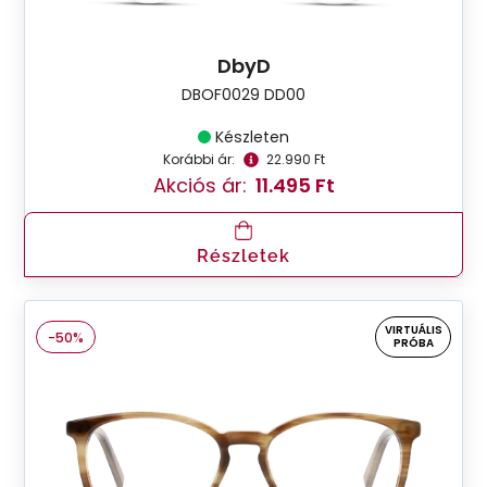
DbyD
DBOF0029 DD00
Készleten
Korábbi ár:
22.990 Ft
Akciós ár:
11.495 Ft
Részletek
VIRTUÁLIS
-50%
PRÓBA