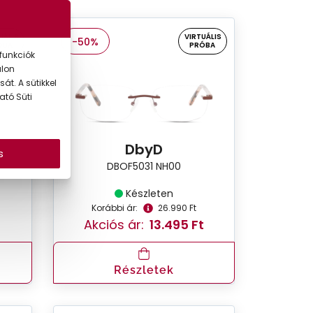
UÁLIS
VIRTUÁLIS
-50%
ÓBA
PRÓBA
funkciók
alon
át. A sütikkel
ató Süti
DbyD
s
DBOF5031 NH00
Készleten
Korábbi ár:
26.990 Ft
Akciós ár:
13.495 Ft
Részletek