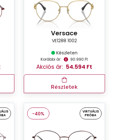
Versace
VE1288 1002
Készleten
Korábbi ár:
90.990 Ft
t
Akciós ár:
54.594 Ft
Részletek
UÁLIS
VIRTUÁLIS
-40%
ÓBA
PRÓBA