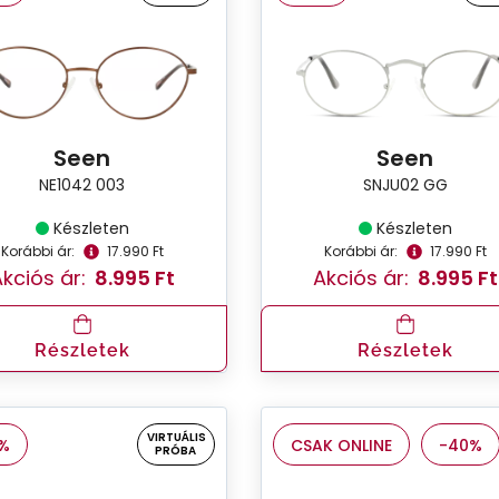
Seen
Seen
NE1042 003
SNJU02 GG
Készleten
Készleten
Korábbi ár:
17.990 Ft
Korábbi ár:
17.990 Ft
kciós ár:
8.995 Ft
Akciós ár:
8.995 Ft
Részletek
Részletek
VIRTUÁLIS
%
CSAK ONLINE
-40%
PRÓBA