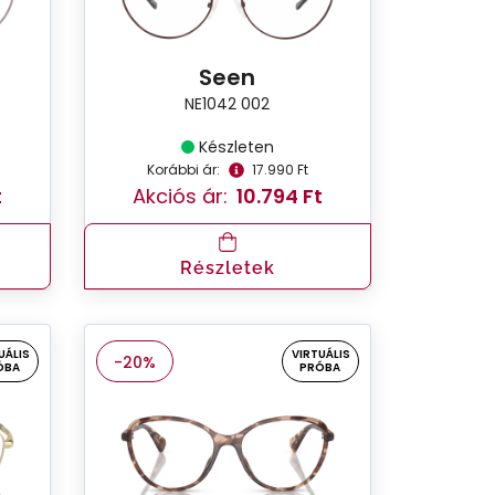
Seen
NE1042 002
Készleten
Korábbi ár:
17.990 Ft
t
Akciós ár:
10.794 Ft
Részletek
UÁLIS
VIRTUÁLIS
-20%
ÓBA
PRÓBA