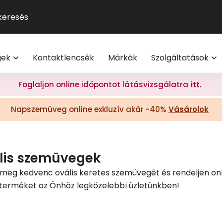
GUCCI
Szemüveg-előfizetés
Kontaktlencse
Multifokális
Pol
9
®
Michael Kors
Kontaktlencse-előfizetés
Lencsetípusok
Transitions
Ho
V
l
Oakley
Törzsvásárlói program
Egészség
Kék-ibolya fé
Mi
M
gek
Kontaktlencsék
Márkák
Szolgáltatások
Polaroid
Világmárkák
Olvasó- és t
On
További világmárkák
Érdekessége
Foglaljon online időpontot látásvizsgálatra
itt.
eg akció 20% I Vision Express Webshop
Tippek a sz
Napszemüveg online exkluzív akár -40%
Vásárolok
Kollekciók
gkeretek online | Vision Express webshop
GYIK
Napszemüveg Outlet
Törzsvásárlói ajánlatok
lis szemüvegek
Ray-Ban
a meg kedvenc ovális keretes szemüvegét és rendeljen onl
terméket az Önhöz legközelebbi üzletünkben!