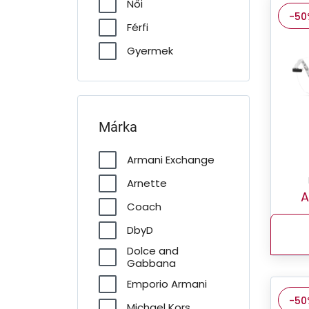
Női
-50
Férfi
Gyermek
Márka
Armani Exchange
Arnette
A
Coach
DbyD
Dolce and
Gabbana
Emporio Armani
-50
Michael Kors