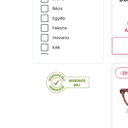
Bézs
Egyéb
Fekete
A
Havana
Kék
Lila
Piros
-20
Rózsaszín
Szürke
Transzparens