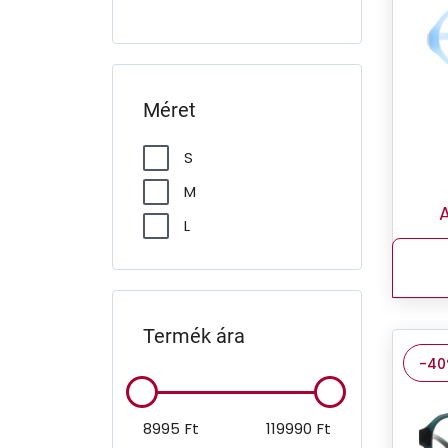
Méret
S
M
A
L
Termék ára
-4
8995
Ft
119990
Ft