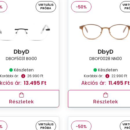
VIRTUÁLIS
VIRT
%
-50%
PRÓBA
PR
DbyD
DbyD
DBOF5031 BG00
DBOF0028 NN00
Készleten
Készleten
Korábbi ár:
26.990 Ft
Korábbi ár:
22.990 Ft
kciós ár:
13.495 Ft
Akciós ár:
11.495 Ft
Részletek
Részletek
VIRTUÁLIS
VIRT
%
-50%
PRÓBA
PR