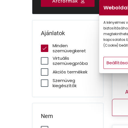
Arcformák
Gyermek
Weboldal
-50
A kényelmes v
biztosításáho
Ajánlatok
megtekintheted
kapcsolatos b
Minden
(Cookie) beállí
szemüvegkeret
Virtuális
Beállításo
szemüvegpróba
Akciós termékek
Szemüveg
kiegészítők
A
Nem