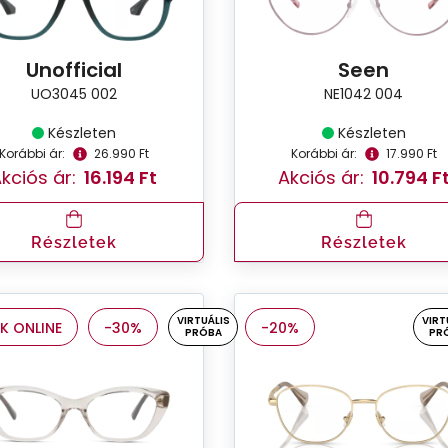
Unofficial
Seen
UO3045 002
NE1042 004
Készleten
Készleten
Korábbi ár:
26.990 Ft
Korábbi ár:
17.990 Ft
kciós ár:
16.194 Ft
Akciós ár:
10.794 F
Részletek
Részletek
VIRTUÁLIS
VIRT
K ONLINE
-30%
-20%
PRÓBA
PR