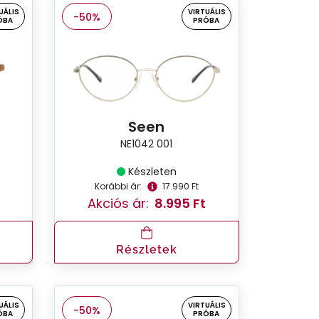
UÁLIS
VIRTUÁLIS
-50%
ÓBA
PRÓBA
Seen
NE1042 001
Készleten
Korábbi ár:
17.990 Ft
Akciós ár:
8.995 Ft
Részletek
UÁLIS
VIRTUÁLIS
-50%
ÓBA
PRÓBA