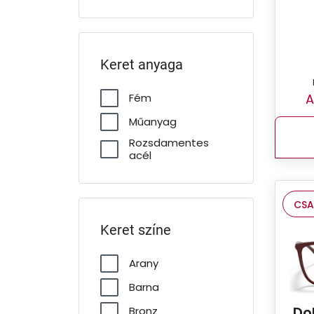
Keret anyaga
A
Fém
Műanyag
Rozsdamentes
acél
CSA
Keret színe
Arany
Barna
Do
Bronz