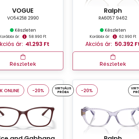
VOGUE
Ralph
VO5425B 2990
RA6057 9462
Készleten
Készleten
Korábbi ár:
58.990 Ft
Korábbi ár:
62.990 Ft
kciós ár:
41.293 Ft
Akciós ár:
50.392 F
Részletek
Részletek
VIRTUÁLIS
VIRT
K ONLINE
-20%
-20%
PRÓBA
PR
lce and Gabbana
Ralph