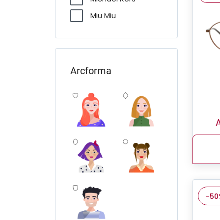
Miu Miu
Prada
Ralph
Ray-Ban
Arcforma
Seen
Sferoflex
Ted Baker
A
Tory Burch
Unofficial
VOGUE
Versace
-50