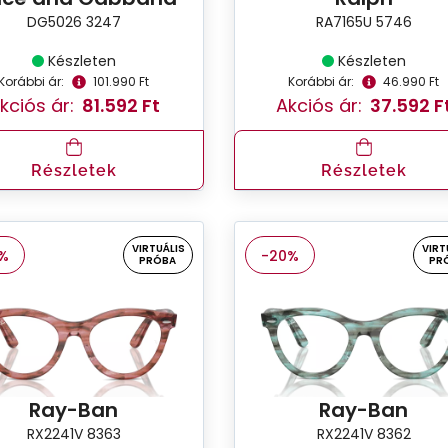
DG5026 3247
RA7165U 5746
Készleten
Készleten
Korábbi ár:
101.990 Ft
Korábbi ár:
46.990 Ft
kciós ár:
81.592 Ft
Akciós ár:
37.592 F
Részletek
Részletek
VIRTUÁLIS
VIRT
%
-20%
PRÓBA
PR
Ray-Ban
Ray-Ban
RX2241V 8363
RX2241V 8362