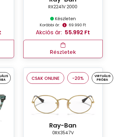
RX2241V 2000
Készleten
Korábbi ár:
69.990 Ft
t
Akciós ár:
55.992 Ft
Részletek
UÁLIS
VIRTUÁLIS
CSAK ONLINE
-20%
ÓBA
PRÓBA
Ray-Ban
0RX3547V