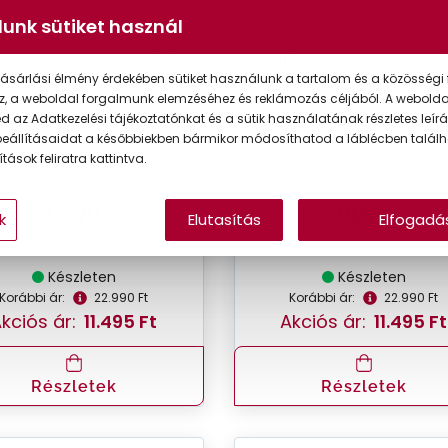
unk sütiket használ
VIRTUÁLIS
VIRT
%
-50%
PRÓBA
PR
ásárlási élmény érdekében sütiket használunk a tartalom és a közösségi 
z, a weboldal forgalmunk elemzéséhez és reklámozás céljából. A webold
 az Adatkezelési tájékoztatónkat és a sütik használatának részletes leírás
eállításaidat a későbbiekben bármikor módosíthatod a láblécben találh
tások feliratra kattintva.
DbyD
DbyD
k
Elutasítás
Elfogadá
DBOF0029 GG00
DBOF0029 DD00
Készleten
Készleten
Korábbi ár:
22.990 Ft
Korábbi ár:
22.990 Ft
kciós ár:
11.495 Ft
Akciós ár:
11.495 Ft
Részletek
Részletek