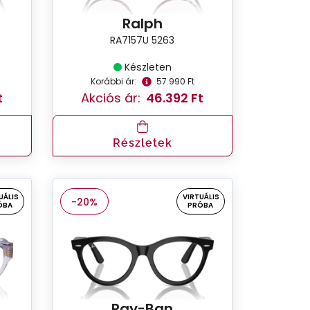
Ralph
RA7157U 5263
Készleten
Korábbi ár:
57.990 Ft
t
Akciós ár:
46.392 Ft
Részletek
UÁLIS
VIRTUÁLIS
-20%
ÓBA
PRÓBA
Ray-Ban