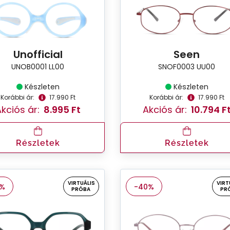
Unofficial
Seen
UNOB0001 LL00
SNOF0003 UU00
Készleten
Készleten
Korábbi ár:
17.990 Ft
Korábbi ár:
17.990 Ft
kciós ár:
8.995 Ft
Akciós ár:
10.794 F
Részletek
Részletek
VIRTUÁLIS
VIRT
0%
-40%
PRÓBA
PR