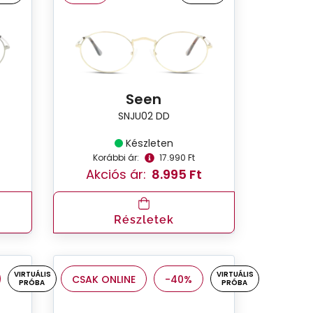
Seen
SNJU02 DD
Készleten
Korábbi ár:
17.990 Ft
Akciós ár:
8.995 Ft
Részletek
VIRTUÁLIS
VIRTUÁLIS
CSAK ONLINE
-40%
PRÓBA
PRÓBA