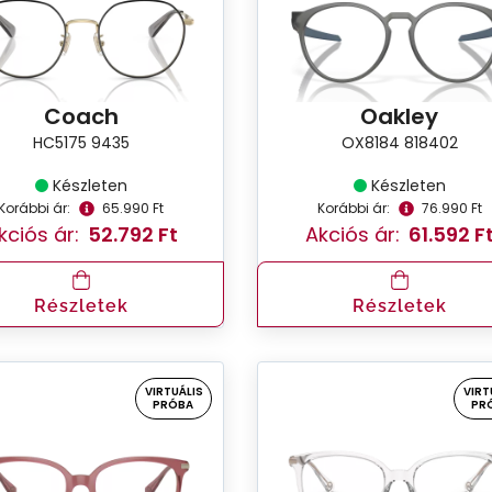
Coach
Oakley
HC5175 9435
OX8184 818402
Készleten
Készleten
Korábbi ár:
65.990 Ft
Korábbi ár:
76.990 Ft
kciós ár:
52.792 Ft
Akciós ár:
61.592 F
Részletek
Részletek
VIRTUÁLIS
VIRT
PRÓBA
PR