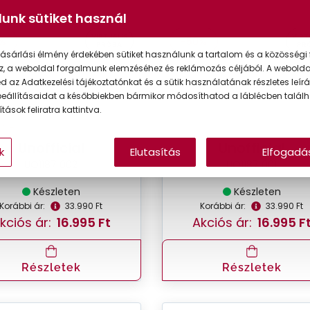
unk sütiket használ
VIRTUÁLIS
VIRT
%
-50%
PRÓBA
PR
ásárlási élmény érdekében sütiket használunk a tartalom és a közösségi 
z, a weboldal forgalmunk elemzéséhez és reklámozás céljából. A webold
 az Adatkezelési tájékoztatónkat és a sütik használatának részletes leírás
eállításaidat a későbbiekben bármikor módosíthatod a láblécben találh
tások feliratra kattintva.
Unofficial
Unofficial
k
Elutasítás
Elfogadá
UO1187 002
UO1187 001
Készleten
Készleten
Korábbi ár:
33.990 Ft
Korábbi ár:
33.990 Ft
kciós ár:
16.995 Ft
Akciós ár:
16.995 F
Részletek
Részletek