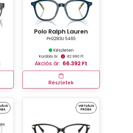
Polo Ralph Lauren
PH2283U 5465
Készleten
Korábbi ár:
82.990 Ft
t
Akciós ár:
66.392 Ft
Részletek
UÁLIS
VIRTUÁLIS
ÓBA
PRÓBA