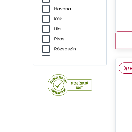
Havana
Kék
Lila
Piros
Rózsaszín
Szürke
Új t
Transzparens
Zöld