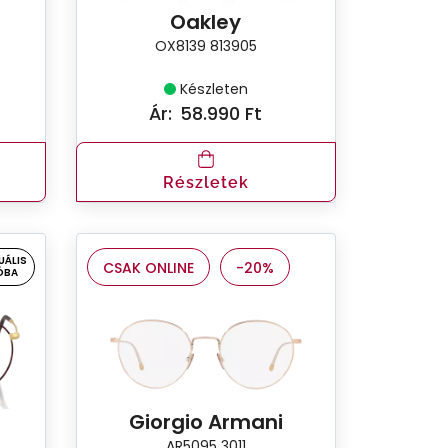
Oakley
OX8139 813905
Készleten
Ár:
58.990 Ft
Részletek
UÁLIS
CSAK ONLINE
-20%
ÓBA
Giorgio Armani
AR5095 3011