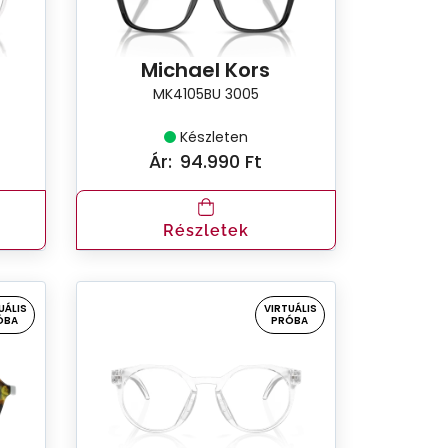
Michael Kors
MK4105BU 3005
Készleten
Ár:
94.990 Ft
Részletek
UÁLIS
VIRTUÁLIS
ÓBA
PRÓBA