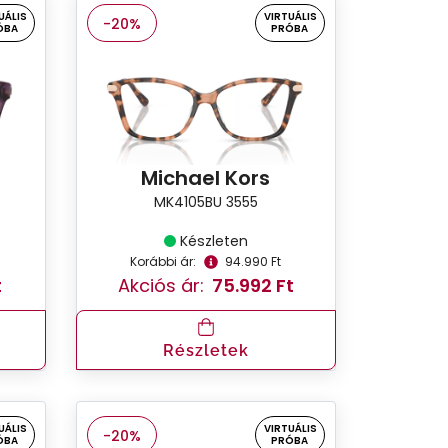
UÁLIS
VIRTUÁLIS
-20%
ÓBA
PRÓBA
Michael Kors
MK4105BU 3555
Készleten
Korábbi ár:
94.990 Ft
t
Akciós ár:
75.992 Ft
Részletek
UÁLIS
VIRTUÁLIS
-20%
ÓBA
PRÓBA