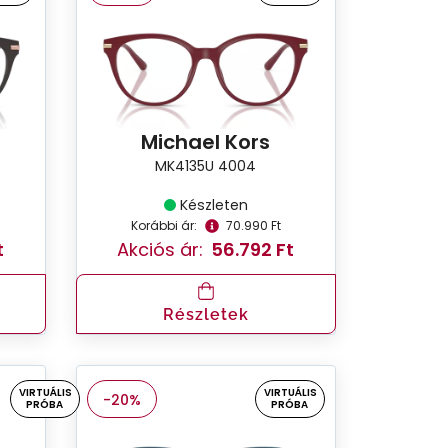
Michael Kors
MK4135U 4004
Készleten
Korábbi ár:
70.990 Ft
t
Akciós ár:
56.792 Ft
Részletek
VIRTUÁLIS
VIRTUÁLIS
-20%
PRÓBA
PRÓBA