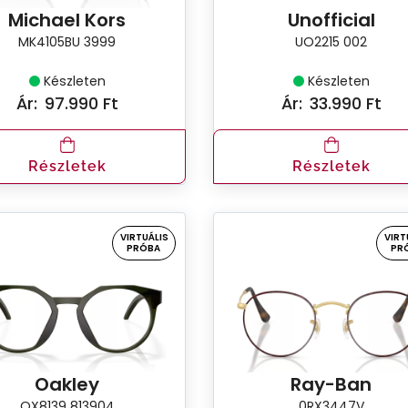
Michael Kors
Unofficial
MK4105BU 3999
UO2215 002
Készleten
Készleten
Ár:
97.990 Ft
Ár:
33.990 Ft
Részletek
Részletek
VIRTUÁLIS
VIRT
PRÓBA
PR
Oakley
Ray-Ban
OX8139 813904
0RX3447V