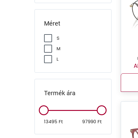
Méret
S
M
L
A
Termék ára
13495
Ft
97990
Ft