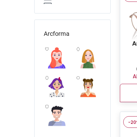
Swarovski
Unofficial
Arcforma
A
A
-20