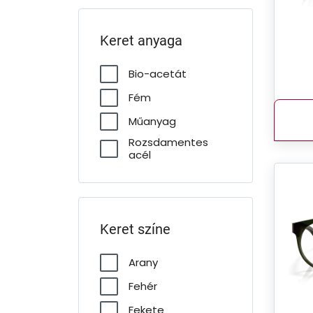
Keret anyaga
Bio-acetát
Fém
Műanyag
Rozsdamentes
acél
Keret színe
Arany
Fehér
Fekete