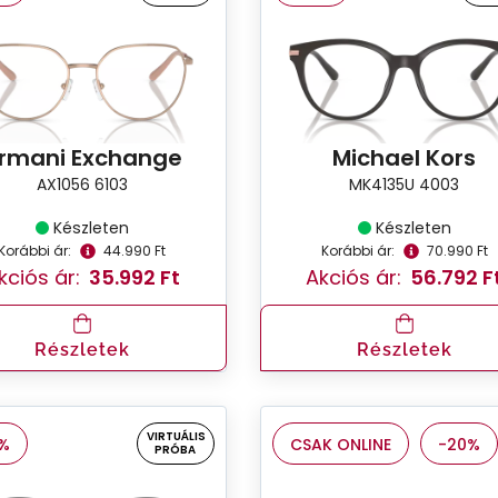
rmani Exchange
Michael Kors
AX1056 6103
MK4135U 4003
Készleten
Készleten
Korábbi ár:
44.990 Ft
Korábbi ár:
70.990 Ft
kciós ár:
35.992 Ft
Akciós ár:
56.792 F
Részletek
Részletek
VIRTUÁLIS
%
CSAK ONLINE
-20%
PRÓBA