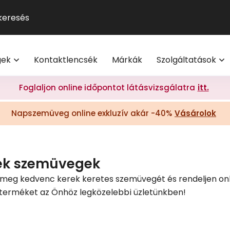
GUCCI
Szemüveg-előfizetés
Kontaktlencse
Multifokális
Pol
9
®
Michael Kors
Kontaktlencse-előfizetés
Lencsetípusok
Transitions
Ho
V
l
Oakley
Törzsvásárlói program
Egészség
Kék-ibolya fé
Mi
M
gek
Kontaktlencsék
Márkák
Szolgáltatások
Polaroid
Világmárkák
Olvasó- és t
On
További világmárkák
Érdekessége
Foglaljon online időpontot látásvizsgálatra
itt.
eg akció 20% I Vision Express Webshop
Tippek a sz
Napszemüveg online exkluzív akár -40%
Vásárolok
Kollekciók
gkeretek online | Vision Express webshop
GYIK
Napszemüveg Outlet
Törzsvásárlói ajánlatok
ek szemüvegek
Ray-Ban
a meg kedvenc kerek keretes szemüvegét és rendeljen onl
terméket az Önhöz legközelebbi üzletünkben!