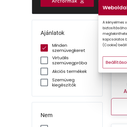
Arcformák
Gyermek
Weboldal
-50
A kényelmes v
biztosításáho
Ajánlatok
megtekintheted
kapcsolatos b
Minden
(Cookie) beállí
szemüvegkeret
Virtuális
Beállításo
szemüvegpróba
Akciós termékek
Szemüveg
kiegészítők
A
Nem