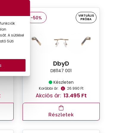
UÁLIS
VIRTUÁLIS
-50%
ÓBA
PRÓBA
funkciók
alon
át. A sütikkel
ató Süti
DbyD
s
DB1147 001
Készleten
Korábbi ár:
26.990 Ft
t
Akciós ár:
13.495 Ft
Részletek