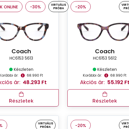
VIRTUÁLIS
VIRT
K ONLINE
-30%
-20%
PRÓBA
PR
Coach
Coach
HC6153 5613
HC6153 5612
Készleten
Készleten
Korábbi ár:
68.990 Ft
Korábbi ár:
68.990 Ft
kciós ár:
48.293 Ft
Akciós ár:
55.192 F
Részletek
Részletek
VIRTUÁLIS
VIRT
%
-20%
PRÓBA
PR