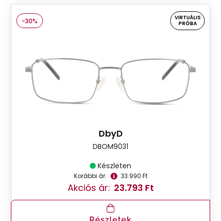
VIRTUÁLIS
-30%
PRÓBA
DbyD
DBOM9031
Készleten
Korábbi ár:
33.990 Ft
Akciós ár:
23.793 Ft
Részletek