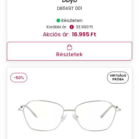
DbyD
DB1149T 001
Készleten
Korábbi ár:
33.990 Ft
Akciós ár:
16.995 Ft
Részletek
VIRTUÁLIS
-50%
PRÓBA