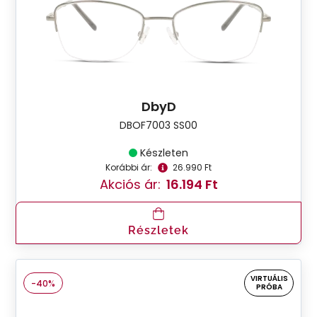
DbyD
DBOF7003 SS00
Készleten
Korábbi ár:
26.990 Ft
Akciós ár:
16.194 Ft
Részletek
VIRTUÁLIS
-40%
PRÓBA