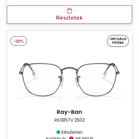
Részletek
VIRTUÁLIS
-20%
PRÓBA
Ray-Ban
RX3857V 2502
Készleten
Korábbi ár:
68.990 Ft