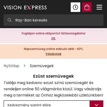
Foglaljon online időpontot látásvizsgálatra
itt.
Napszemüveg online exkluzív akár -40%
Vásárolok
Nyitólap
Szemüvegek
Ezüst szemüvegek
Találja meg kedvenc ezüst színű szemüvegét és
rendeljen online 50 világmárka közül. Vagy vásárolja
meg a terméket az Önhöz legközelebbi üzletünkben!