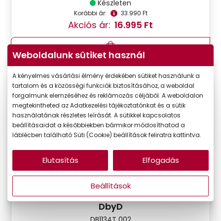
Készleten
Korábbi ár:
33.990 Ft
Akciós ár:
16.995 Ft
Weboldalunk sütiket használ
Részletek
A kényelmes vásárlási élmény érdekében sütiket használunk a
tartalom és a közösségi funkciók biztosításához, a weboldal
VIRTUÁLIS
-50%
forgalmunk elemzéséhez és reklámozás céljából. A weboldalon
PRÓBA
megtekintheted az Adatkezelési tájékoztatónkat és a sütik
használatának részletes leírását. A sütikkel kapcsolatos
beállításaidat a későbbiekben bármikor módosíthatod a
láblécben található Süti (Cookie) beállítások feliratra kattintva.
Elutasítás
Elfogadás
Beállítások
DbyD
DB1134T 002