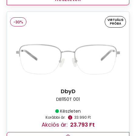
VIRTUÁLIS
-30%
PRÓBA
DbyD
DB1150T 001
Készleten
Korábbi ár:
33.990 Ft
Akciós ár:
23.793 Ft