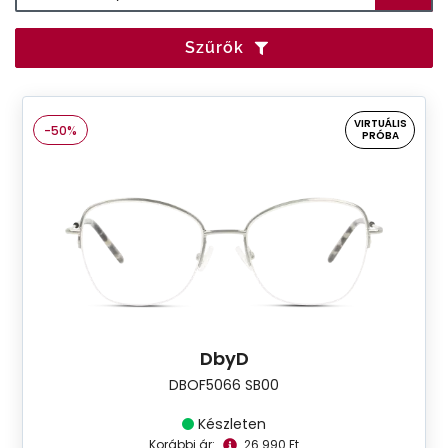
Szűrők
VIRTUÁLIS
-50%
PRÓBA
DbyD
DBOF5066 SB00
Készleten
Korábbi ár:
26.990 Ft