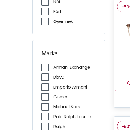
Női
-50
Férfi
Gyermek
Márka
Armani Exchange
DbyD
A
Emporio Armani
Guess
Michael Kors
Polo Ralph Lauren
Ralph
-50