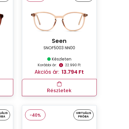
Seen
SNOF5003 NN00
Készleten
Korábbi ár:
22.990 Ft
Akciós ár:
13.794 Ft
Részletek
UÁLIS
VIRTUÁLIS
-40%
ÓBA
PRÓBA