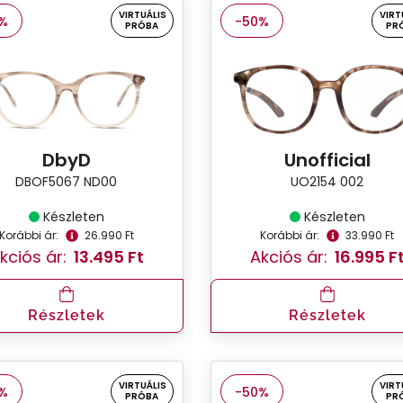
VIRTUÁLIS
VIRT
%
-50%
PRÓBA
PR
DbyD
Unofficial
DBOF5067 ND00
UO2154 002
Készleten
Készleten
Korábbi ár:
26.990 Ft
Korábbi ár:
33.990 Ft
kciós ár:
13.495 Ft
Akciós ár:
16.995 F
Részletek
Részletek
VIRTUÁLIS
VIRT
%
-50%
PRÓBA
PR