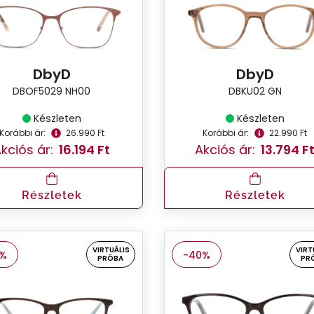
DbyD
DbyD
DBOF5029 NH00
DBKU02 GN
Készleten
Készleten
Korábbi ár:
26.990 Ft
Korábbi ár:
22.990 Ft
kciós ár:
16.194 Ft
Akciós ár:
13.794 F
Részletek
Részletek
VIRTUÁLIS
VIRT
0%
-40%
PRÓBA
PR