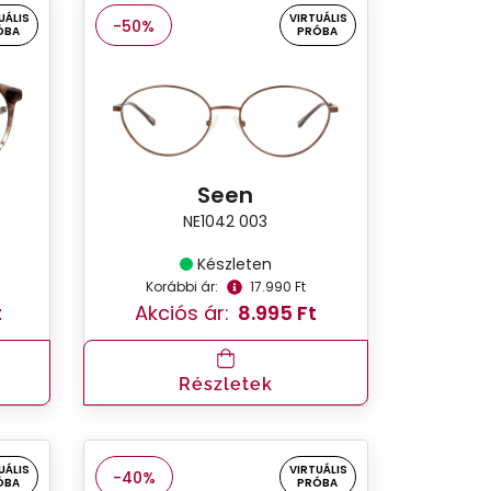
UÁLIS
VIRTUÁLIS
-50%
ÓBA
PRÓBA
Seen
NE1042 003
Készleten
Korábbi ár:
17.990 Ft
t
Akciós ár:
8.995 Ft
Részletek
UÁLIS
VIRTUÁLIS
-40%
ÓBA
PRÓBA