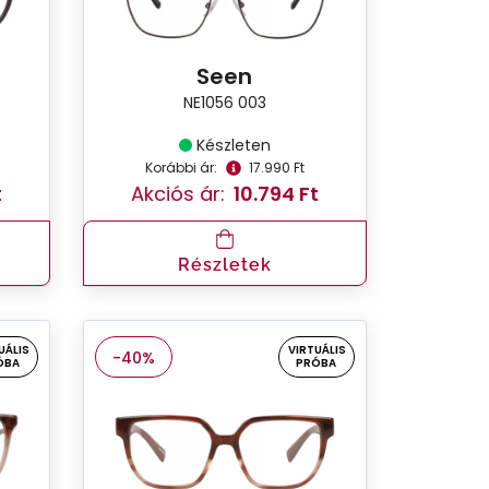
Seen
NE1056 003
Készleten
Korábbi ár:
17.990 Ft
t
Akciós ár:
10.794 Ft
Részletek
UÁLIS
VIRTUÁLIS
-40%
ÓBA
PRÓBA