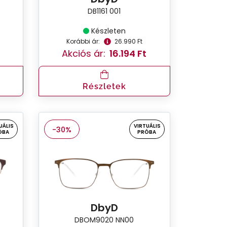
DB1161 001
Készleten
Korábbi ár:
26.990 Ft
Akciós ár:
16.194 Ft
Részletek
UÁLIS
VIRTUÁLIS
-30%
ÓBA
PRÓBA
DbyD
DBOM9020 NN00