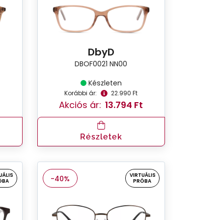
DbyD
DBOF0021 NN00
Készleten
Korábbi ár:
22.990 Ft
t
Akciós ár:
13.794 Ft
Részletek
UÁLIS
VIRTUÁLIS
-40%
ÓBA
PRÓBA