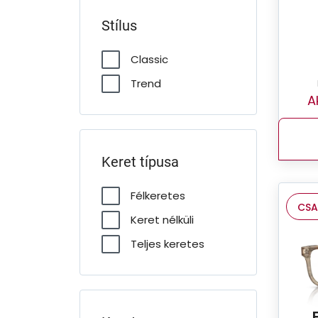
Stílus
Classic
Trend
A
Keret típusa
Félkeretes
CSA
Keret nélküli
Teljes keretes