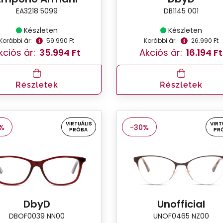
EA3218 5099
DB1145 001
Készleten
Készleten
Korábbi ár:
59.990 Ft
Korábbi ár:
26.990 Ft
kciós ár:
35.994 Ft
Akciós ár:
16.194 Ft
Részletek
Részletek
VIRTUÁLIS
VIRT
%
-30%
PRÓBA
PR
DbyD
Unofficial
DBOF0039 NN00
UNOF0465 NZ00