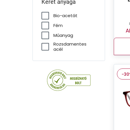
Keret anyaga
Bio-acetát
Fém
A
Műanyag
Rozsdamentes
acél
-30