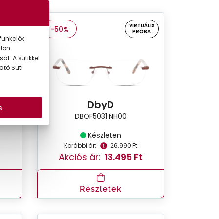
UÁLIS
VIRTUÁLIS
-50%
ÓBA
PRÓBA
funkciók
alon
át. A sütikkel
ató Süti
DbyD
s
DBOF5031 NH00
Készleten
Korábbi ár:
26.990 Ft
Akciós ár:
13.495 Ft
Részletek