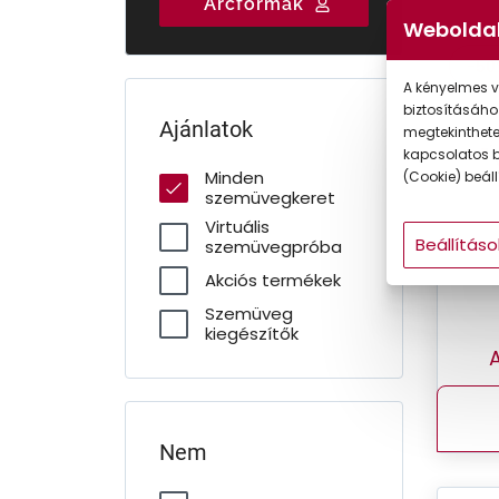
Arcformák
Gyermek
Weboldal
-50
A kényelmes v
biztosításáho
Ajánlatok
megtekintheted
kapcsolatos b
Minden
(Cookie) beállí
szemüvegkeret
Virtuális
Beállításo
szemüvegpróba
Akciós termékek
Szemüveg
kiegészítők
A
Nem