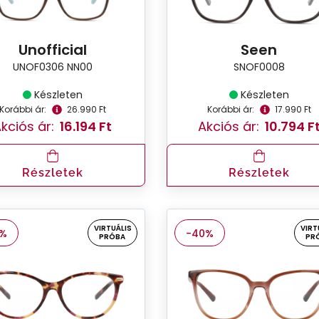
Unofficial
Seen
UNOF0306 NN00
SNOF0008
Készleten
Készleten
Korábbi ár:
26.990 Ft
Korábbi ár:
17.990 Ft
kciós ár:
16.194 Ft
Akciós ár:
10.794 F
Részletek
Részletek
VIRTUÁLIS
VIRT
0%
-40%
PRÓBA
PR