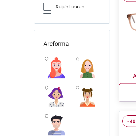
Ralph Lauren
Ray-Ban
Seen
Sferoflex
Arcforma
Swarovski
Unofficial
VOGUE
A
-4