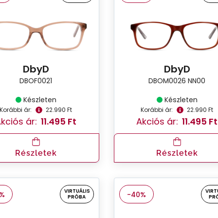
DbyD
DbyD
DBOF0021
DBOM0026 NN00
Készleten
Készleten
Korábbi ár:
22.990 Ft
Korábbi ár:
22.990 Ft
kciós ár:
11.495 Ft
Akciós ár:
11.495 Ft
Részletek
Részletek
VIRTUÁLIS
VIRT
0%
-40%
PRÓBA
PR