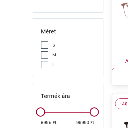
Méret
S
M
A
L
Termék ára
-4
8995
Ft
99990
Ft