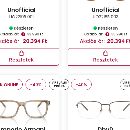
Unofficial
Unofficial
UO2219B 001
UO2218B 003
Készleten
Készleten
Korábbi ár:
33.990 Ft
Korábbi ár:
33.990 Ft
kciós ár:
20.394 Ft
Akciós ár:
20.394 F
Részletek
Részletek
VIRTUÁLIS
VIRT
K ONLINE
-40%
-40%
PRÓBA
PR
Emporio Armani
DbyD