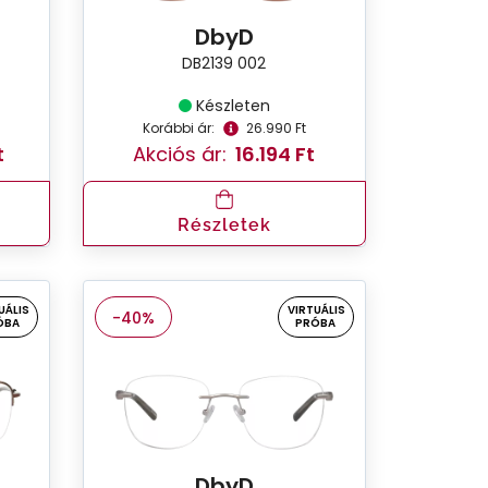
DbyD
DB2139 002
Készleten
Korábbi ár:
26.990 Ft
t
Akciós ár:
16.194 Ft
Részletek
UÁLIS
VIRTUÁLIS
-40%
ÓBA
PRÓBA
DbyD