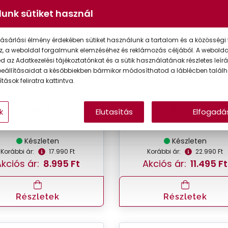
unk sütiket használ
VIRTUÁLIS
VIRT
%
-50%
PRÓBA
PR
ásárlási élmény érdekében sütiket használunk a tartalom és a közösségi 
z, a weboldal forgalmunk elemzéséhez és reklámozás céljából. A webold
 az Adatkezelési tájékoztatónkat és a sütik használatának részletes leírás
eállításaidat a későbbiekben bármikor módosíthatod a láblécben találh
tások feliratra kattintva.
Seen
DbyD
k
Elutasítás
Elfogadá
SNDF02 NN
DBOF0037 NN00
Készleten
Készleten
Korábbi ár:
17.990 Ft
Korábbi ár:
22.990 Ft
kciós ár:
8.995 Ft
Akciós ár:
11.495 Ft
Részletek
Részletek