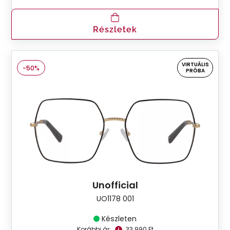
Részletek
VIRTUÁLIS
-50%
PRÓBA
Unofficial
UO1178 001
Készleten
Korábbi ár:
33.990 Ft