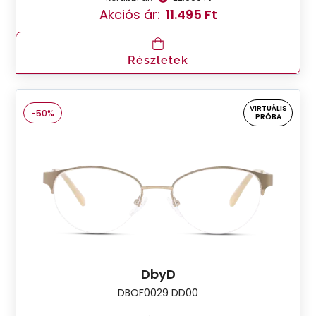
Akciós ár:
11.495 Ft
Részletek
VIRTUÁLIS
-50%
PRÓBA
DbyD
DBOF0029 DD00