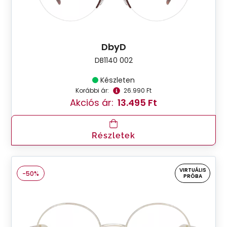
DbyD
DB1140 002
Készleten
Korábbi ár:
26.990 Ft
Akciós ár:
13.495 Ft
Részletek
VIRTUÁLIS
-50%
PRÓBA