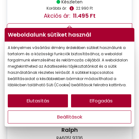
Készleten
Korábbi ár:
22.990 Ft
Akciós ár:
11.495 Ft
Weboldalunk sütiket használ
Részletek
A kényelmes vásárlási élmény érdekében sütiket használunk a
tartalom és a közösségi funkciók biztosításához, a weboldal
VIRTUÁLIS
CSAK ONLINE
-50%
forgalmunk elemzéséhez és reklámozás céljából. A weboldalon
PRÓBA
megtekintheted az Adatkezelési tájékoztatónkat és a sütik
használatának részletes leírását. A sütikkel kapcsolatos
beállításaidat a későbbiekben bármikor módosíthatod a
láblécben található Süti (Cookie) beállítások feliratra kattintva.
Elutasítás
Elfogadás
Beállítások
Ralph
RA6051 9336