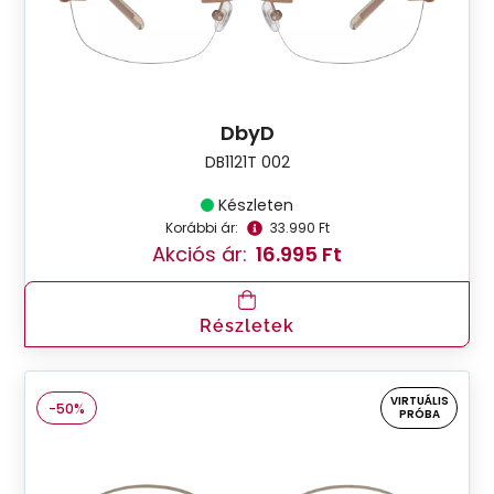
DbyD
DB1121T 002
Készleten
Korábbi ár:
33.990 Ft
Akciós ár:
16.995 Ft
Részletek
VIRTUÁLIS
-50%
PRÓBA