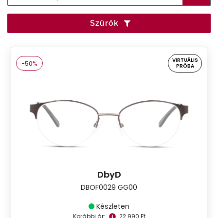
Szűrők
VIRTUÁLIS
-50%
PRÓBA
DbyD
DBOF0029 GG00
Készleten
Korábbi ár:
22.990 Ft