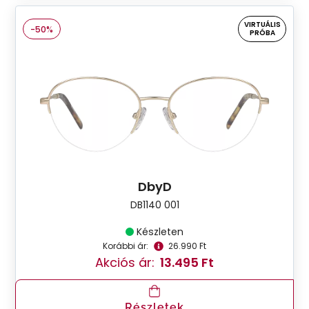
VIRTUÁLIS
-50%
PRÓBA
DbyD
DB1140 001
Készleten
Korábbi ár:
26.990 Ft
Akciós ár:
13.495 Ft
Részletek