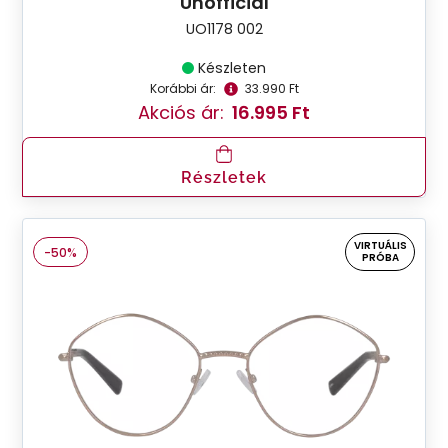
Unofficial
UO1178 002
Készleten
Korábbi ár:
33.990 Ft
Akciós ár:
16.995 Ft
Részletek
VIRTUÁLIS
-50%
PRÓBA