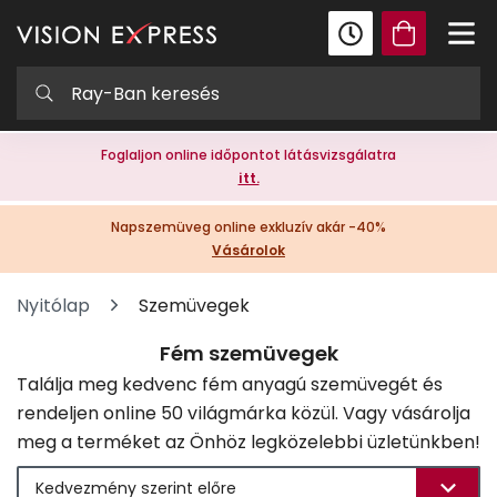
Foglaljon online időpontot látásvizsgálatra
itt.
Napszemüveg online exkluzív akár -40%
Vásárolok
Nyitólap
Szemüvegek
Fém szemüvegek
Találja meg kedvenc fém anyagú szemüvegét és
rendeljen online 50 világmárka közül. Vagy vásárolja
meg a terméket az Önhöz legközelebbi üzletünkben!