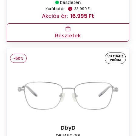
Készleten
Korábbi ár:
33.990 Ft
Akciós ár:
16.995 Ft
Részletek
VIRTUÁLIS
-50%
PRÓBA
DbyD
DB1149T 001