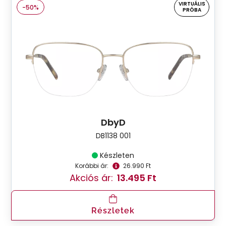
VIRTUÁLIS
-50%
PRÓBA
DbyD
DB1138 001
Készleten
Korábbi ár:
26.990 Ft
Akciós ár:
13.495 Ft
Részletek