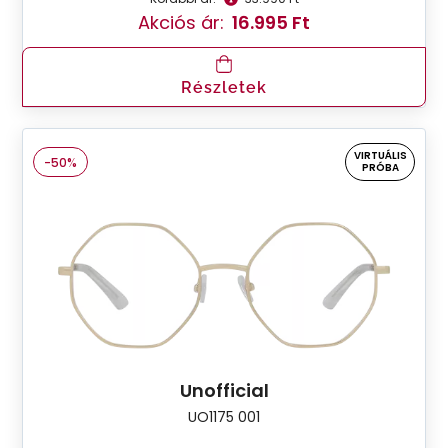
Akciós ár:
16.995 Ft
Részletek
VIRTUÁLIS
-50%
PRÓBA
Unofficial
UO1175 001