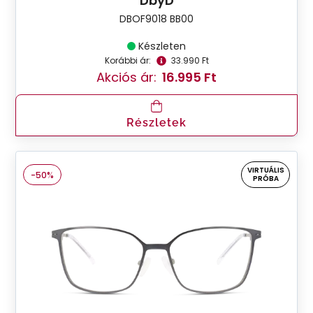
DbyD
DBOF9018 BB00
Készleten
Korábbi ár:
33.990 Ft
Akciós ár:
16.995 Ft
Részletek
VIRTUÁLIS
-50%
PRÓBA