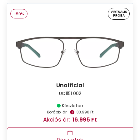
VIRTUÁLIS
-50%
PRÓBA
Unofficial
UO1151 002
Készleten
Korábbi ár:
33.990 Ft
Akciós ár:
16.995 Ft
Részletek