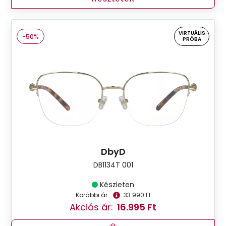
VIRTUÁLIS
-50%
PRÓBA
DbyD
DB1134T 001
Készleten
Korábbi ár:
33.990 Ft
Akciós ár:
16.995 Ft