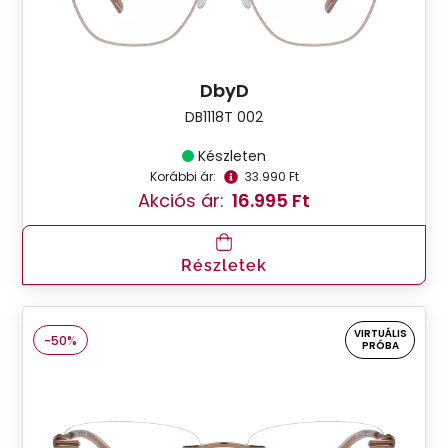
DbyD
DB1118T 002
Készleten
Korábbi ár:
33.990 Ft
Akciós ár:
16.995 Ft
Részletek
VIRTUÁLIS
-50%
PRÓBA