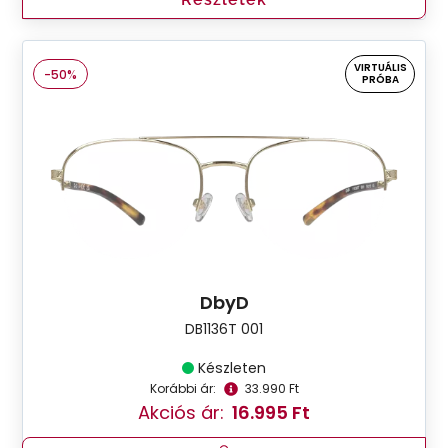
VIRTUÁLIS
-50%
PRÓBA
DbyD
DB1136T 001
Készleten
Korábbi ár:
33.990 Ft
Akciós ár:
16.995 Ft