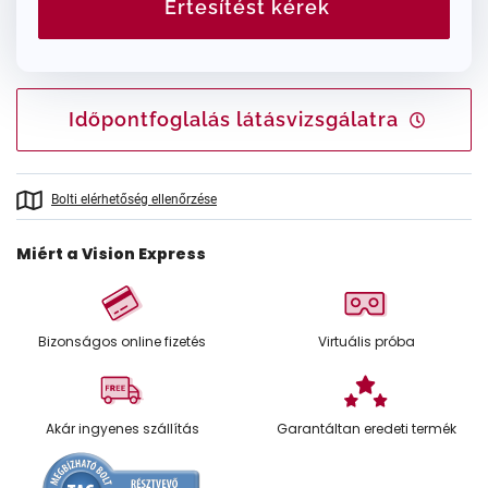
Értesítést kérek
Időpontfoglalás látásvizsgálatra
Bolti elérhetőség ellenőrzése
Miért a Vision Express
Bizonságos online fizetés
Virtuális próba
Akár ingyenes szállítás
Garantáltan eredeti termék