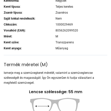
Keretforma:
Négyzet
Keret típusa:
Teljes keretes
Zsanér típusa:
Zsanéros
Saját tokkal rendelkezik:
Nem
Cikkszám:
1000029469
Vonalkód (EAN):
8056262099520
Méret:
M
Keret színe:
Transzparens
Keret anyaga:
Műanyag
Termék méretei
(
M
)
Ismerje meg a szemüvegkeret méretét, valamint a szemüveglencse
szélességét és magasságát. Így Ön egyszerűen ki tudja választani a
megfelelő szemüveget.
Lencse szélessége: 55 mm