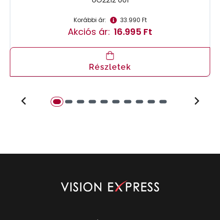
UO2212 001
Korábbi ár:
33.990 Ft
Akciós ár:
16.995 Ft
Részletek