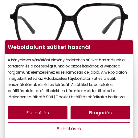
Weboldalunk sütiket használ
A kényelmes vásárlási élmény érdekében sütiket használunk a
tartalom és a közösségi funkciók biztosításához, a weboldal
forgalmunk elemzéséhez és reklámozás céljából. A weboldalon
megtekintheted az Adatkezelési tájékoztatónkat és a sütik
használatának részletes leírását. A sütikkel kapcsolatos
-50%
beállításaidat a későbbiekben bármikor módosíthatod a
láblécben található Süti (Cookie) beállítások feliratra kattintva.
22.990 Ft
Korábbi ár:
Elutasítás
Elfogadás
11.495 Ft
Akciós ár:
Beállítások
A feltűntetett ár a szemüvegkeretre vonatkozik.