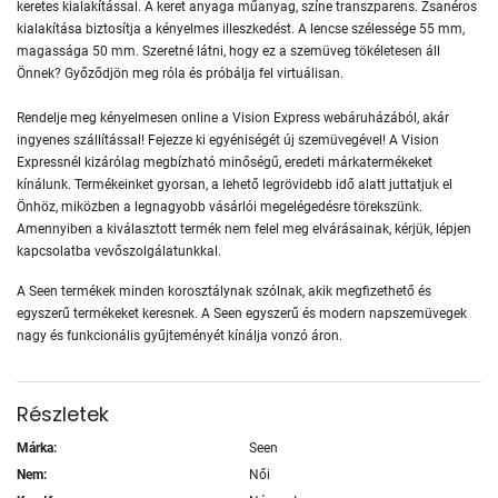
keretes kialakítással. A keret anyaga műanyag, színe transzparens. Zsanéros
kialakítása biztosítja a kényelmes illeszkedést. A lencse szélessége 55 mm,
magassága 50 mm. Szeretné látni, hogy ez a szemüveg tökéletesen áll
Önnek? Győződjön meg róla és próbálja fel virtuálisan.
Rendelje meg kényelmesen online a Vision Express webáruházából, akár
ingyenes szállítással! Fejezze ki egyéniségét új szemüvegével! A Vision
Expressnél kizárólag megbízható minőségű, eredeti márkatermékeket
kínálunk. Termékeinket gyorsan, a lehető legrövidebb idő alatt juttatjuk el
Önhöz, miközben a legnagyobb vásárlói megelégedésre törekszünk.
Amennyiben a kiválasztott termék nem felel meg elvárásainak, kérjük, lépjen
kapcsolatba vevőszolgálatunkkal.
A Seen termékek minden korosztálynak szólnak, akik megfizethető és
egyszerű termékeket keresnek. A Seen egyszerű és modern napszemüvegek
nagy és funkcionális gyűjteményét kínálja vonzó áron.
Részletek
Márka:
Seen
Nem:
Női