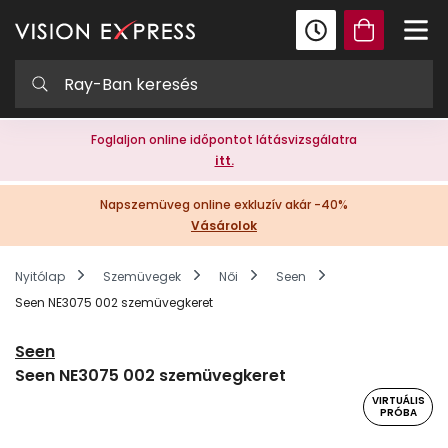
Foglaljon online időpontot látásvizsgálatra
itt.
Napszemüveg online exkluzív akár -40%
Vásárolok
Nyitólap
Szemüvegek
Női
Seen
Seen NE3075 002 szemüvegkeret
Seen
Seen NE3075 002 szemüvegkeret
VIRTUÁLIS
PRÓBA