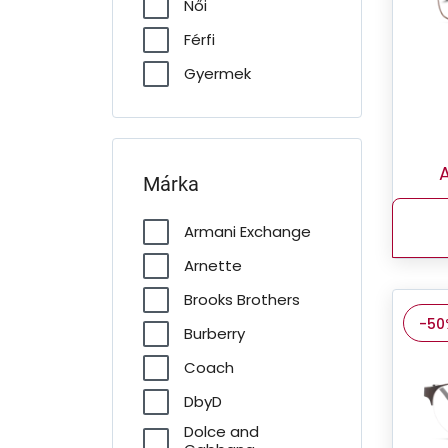
Női
Férfi
Gyermek
A
Márka
Armani Exchange
Arnette
Brooks Brothers
-50
Burberry
Coach
DbyD
Dolce and