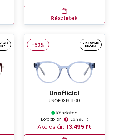
Részletek
UÁLIS
VIRTUÁLIS
-50%
ÓBA
PRÓBA
Unofficial
UNOF0313 LL00
Készleten
Korábbi ár:
26.990 Ft
t
Akciós ár:
13.495 Ft