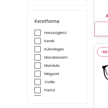
A
Keretforma
Hatszögletű
Kerek
Különleges
-50
Macskaszem
Mandula
Négyzet
Ovális
Pantó
Pilóta
Téglalap