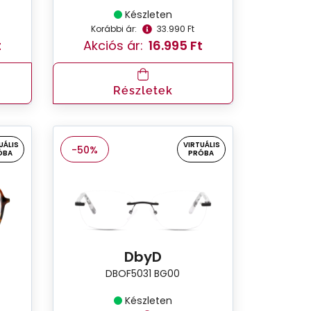
Készleten
Korábbi ár:
33.990 Ft
t
Akciós ár:
16.995 Ft
Részletek
UÁLIS
VIRTUÁLIS
-50%
ÓBA
PRÓBA
DbyD
DBOF5031 BG00
Készleten