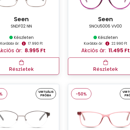
Seen
Seen
SNDF02 NN
SNOU5006 VV00
Készleten
Készleten
Korábbi ár:
17.990 Ft
Korábbi ár:
22.990 Ft
kciós ár:
8.995 Ft
Akciós ár:
11.495 Ft
Részletek
Részletek
VIRTUÁLIS
VIRT
%
-50%
PRÓBA
PR