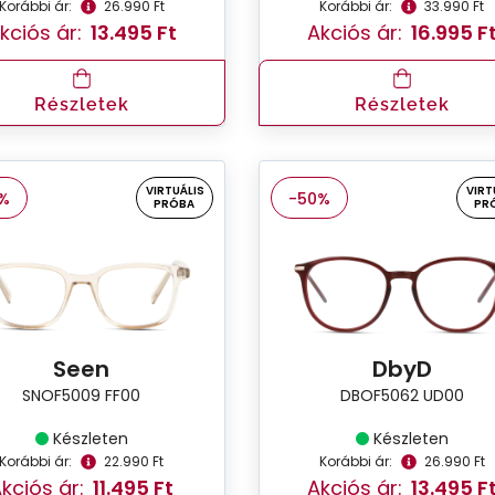
Korábbi ár:
26.990 Ft
Korábbi ár:
33.990 Ft
kciós ár:
13.495 Ft
Akciós ár:
16.995 F
Részletek
Részletek
VIRTUÁLIS
VIRT
%
-50%
PRÓBA
PR
Seen
DbyD
SNOF5009 FF00
DBOF5062 UD00
Készleten
Készleten
Korábbi ár:
22.990 Ft
Korábbi ár:
26.990 Ft
kciós ár:
11.495 Ft
Akciós ár:
13.495 F