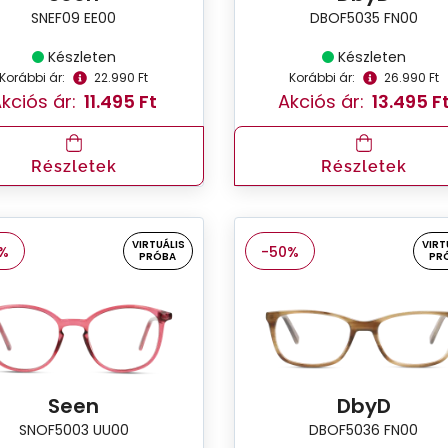
SNEF09 EE00
DBOF5035 FN00
Készleten
Készleten
Korábbi ár:
22.990 Ft
Korábbi ár:
26.990 Ft
kciós ár:
11.495 Ft
Akciós ár:
13.495 F
Részletek
Részletek
VIRTUÁLIS
VIRT
%
-50%
PRÓBA
PR
Seen
DbyD
SNOF5003 UU00
DBOF5036 FN00