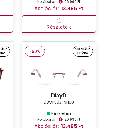
Korábbi ár:
26.990 Ft
t
Akciós ár:
13.495 Ft
Részletek
UÁLIS
VIRTUÁLIS
-50%
ÓBA
PRÓBA
DbyD
DBOF5031 NH00
Készleten
Korábbi ár:
26.990 Ft
t
Akciós ár:
13.495 Ft