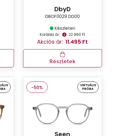
DbyD
DBOF0029 DD00
Készleten
Korábbi ár:
22.990 Ft
Akciós ár:
11.495 Ft
Részletek
UÁLIS
VIRTUÁLIS
-50%
ÓBA
PRÓBA
Seen