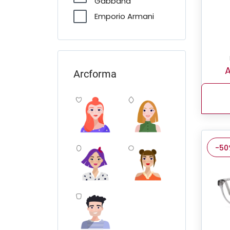
Gabbana
Emporio Armani
FERRARI Scuderia
Furla
Giorgio Armani
A
Arcforma
Guess
Jimmy Choo
Michael Kors
Miu Miu
-50
O'Neill
Oakley
Pierre Cardin
Polo Ralph Lauren
Prada