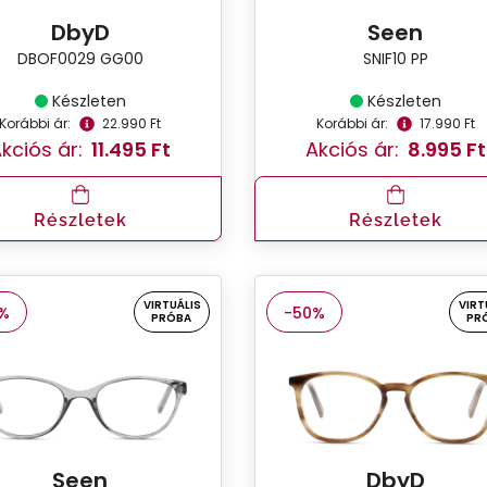
DbyD
Seen
DBOF0029 GG00
SNIF10 PP
Készleten
Készleten
Korábbi ár:
22.990 Ft
Korábbi ár:
17.990 Ft
kciós ár:
11.495 Ft
Akciós ár:
8.995 Ft
Részletek
Részletek
VIRTUÁLIS
VIRT
%
-50%
PRÓBA
PR
Seen
DbyD