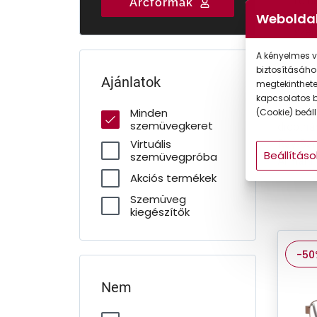
Válasszon három
Rendelje meg
Talá
Arcformák
Gyermek
szakértői
szemüvegét
tö
Weboldal
ajánlatunk közül!
online!
sze
A kényelmes v
Sze
biztosításáho
Ajánlatok
megtekintheted
Szemüve
kapcsolatos b
vásárol
Minden
(Cookie) beállí
szemüvegkeret
dioptri
Virtuális
Ray-Ban,
Beállításo
szemüvegpróba
Armani 
Akciós termékek
Szemüveg
kiegészítők
-50
Nem