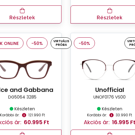
Részletek
Részletek
VIRTUÁLIS
VIRT
K ONLINE
-50%
-50%
PRÓBA
PR
lce and Gabbana
Unofficial
DG5064 3285
UNOF0176 VS00
Készleten
Készleten
Korábbi ár:
121.990 Ft
Korábbi ár:
33.990 Ft
kciós ár:
60.995 Ft
Akciós ár:
16.995 F