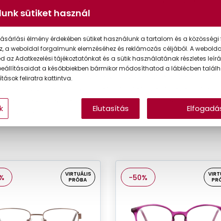
lja meg a
Adja meg
Válassza ki
kéletes
látásvizsgálati
lencséjét
unk sütiket használ
müveget
eredményeit
ásárlási élmény érdekében sütiket használunk a tartalom és a közösségi 
müvegek
z, a weboldal forgalmunk elemzéséhez és reklámozás céljából. A webold
 az Adatkezelési tájékoztatónkat és a sütik használatának részletes leírás
gkínálatunkban számos világ- és exkluzív márka közül válogat
eállításaidat a későbbiekben bármikor módosíthatod a láblécben találh
ja meg a megfelelő lencsével együtt az Önhöz legközelebbi üzle
tások feliratra kattintva.
ával! A kínálatunkban olyan prémium szemüvegmárkák is megtalá
 Versace, Oakley, Ferrari Scuderia, Jimmy Choo, Arnette, Burberr
k
Elutasítás
Elfogadá
Exchange.
VIRTUÁLIS
VIRT
%
-50%
PRÓBA
PR