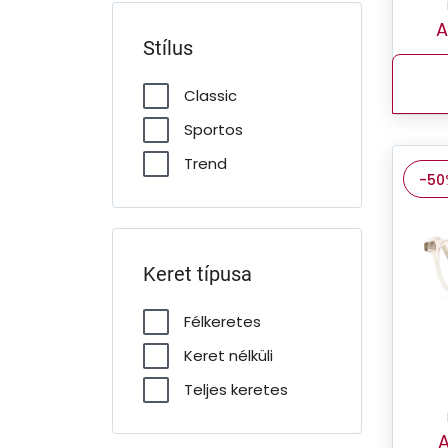
A
Stílus
Classic
Sportos
Trend
-50
Keret típusa
Félkeretes
Keret nélküli
Teljes keretes
A