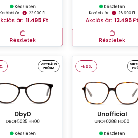
Készleten
Készleten
Korábbi ár:
22.990 Ft
Korábbi ár:
26.990 Ft
kciós ár:
11.495 Ft
Akciós ár:
13.495 F
Részletek
Részletek
VIRTUÁLIS
VIRT
%
-50%
PRÓBA
PR
DbyD
Unofficial
DBOF5035 HH00
UNOF0288 HD00
Készleten
Készleten