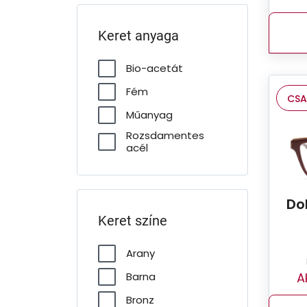
Keret anyaga
Bio-acetát
Fém
CSA
Műanyag
Rozsdamentes
acél
Do
Keret színe
Arany
A
Barna
Bronz