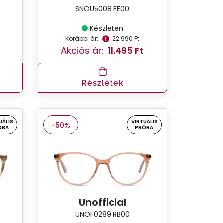
SNOU5008 EE00
Készleten
Korábbi ár:
22.990 Ft
t
Akciós ár:
11.495 Ft
Részletek
UÁLIS
VIRTUÁLIS
-50%
ÓBA
PRÓBA
Unofficial
UNOF0289 RB00