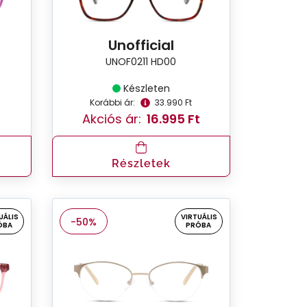
Unofficial
UNOF0211 HD00
Készleten
Korábbi ár:
33.990 Ft
Akciós ár:
16.995 Ft
Részletek
UÁLIS
VIRTUÁLIS
-50%
ÓBA
PRÓBA