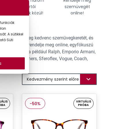
Válasszon három
Rendelje meg
Találja
szakértői
szemüvegét
tökél
ajánlatunk közül!
online!
szemü
funkciók
alon
át. A sütikkel
hat. Találja meg kedvenc szemüvegkeretét, és
ató Süti
tünkben, vagy rendelje meg online, egyfókuszú
lhatók, mint a például Ralph, Emporio Armani,
y, Brooks Brothers, Sferoflex, Vogue, Coach,
s
UÁLIS
VIRTUÁLIS
-50%
ÓBA
PRÓBA