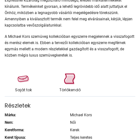
Expressnél kizárólag megbízható minőségű, eredeti márkatermékeket
kínálunk. Termékeinket gyorsan, a lehető legrövidebb idő alatt juttatjuk el
Önhöz, miközben a legnagyobb vásárlói megelégedésre törekszünk.
Amennyiben a kiválasztott termék nem felel meg elvárásainak, kérjük, lépjen
kapcsolatba vevőszolgálatunkkal.
A Michael Kors szemüveg kollekcióban egyszerre megjelennek a visszafogott
és merész elemek is. Ebben a tervezői kollekcióban egyszerre megférnek
egymás mellett a modern részletekkel gazdagított és a visszafogott, de
közben mégis luxus szemüvegkeretek is.
Saját tok
Törlőkendő
Részletek
Márka:
Michael Kors
Nem:
Női
Keretforma:
Kerek
Keret típusa:
Teljes keretes