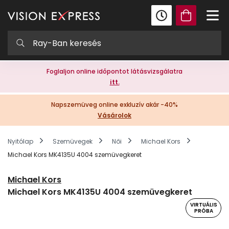
Foglaljon online időpontot látásvizsgálatra
itt.
Napszemüveg online exkluzív akár -40%
Vásárolok
Nyitólap
Szemüvegek
Női
Michael Kors
Michael Kors MK4135U 4004 szemüvegkeret
Michael Kors
Michael Kors MK4135U 4004 szemüvegkeret
VIRTUÁLIS
PRÓBA