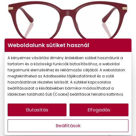
Weboldalunk sütiket használ
A kényelmes vásárlási élmény érdekében sütiket használunk a
tartalom és a közösségi funkciók biztosításához, a weboldal
forgalmunk elemzéséhez és reklámozás céljából. A weboldalon
megtekintheted az Adatkezelési tájékoztatónkat és a sütik
használatának részletes leírását. A sütikkel kapcsolatos
beállításaidat a későbbiekben bármikor módosíthatod a
-20%
láblécben található Süti (Cookie) beállítások feliratra kattintva.
70.990 Ft
Korábbi ár:
Elutasítás
Elfogadás
56.792 Ft
Akciós ár:
Beállítások
A feltűntetett ár a szemüvegkeretre vonatkozik.