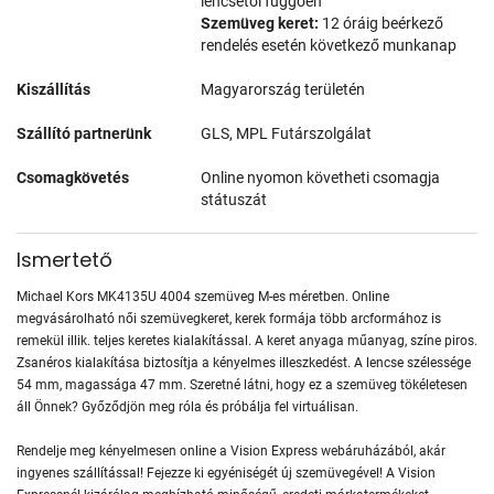
lencsétől függően
Szemüveg keret:
12 óráig beérkező
rendelés esetén következő munkanap
Kiszállítás
Magyarország területén
Szállító partnerünk
GLS, MPL Futárszolgálat
Csomagkövetés
Online nyomon követheti csomagja
státuszát
Ismertető
Michael Kors MK4135U 4004 szemüveg M-es méretben. Online
megvásárolható női szemüvegkeret, kerek formája több arcformához is
remekül illik. teljes keretes kialakítással. A keret anyaga műanyag, színe piros.
Zsanéros kialakítása biztosítja a kényelmes illeszkedést. A lencse szélessége
54 mm, magassága 47 mm. Szeretné látni, hogy ez a szemüveg tökéletesen
áll Önnek? Győződjön meg róla és próbálja fel virtuálisan.
Rendelje meg kényelmesen online a Vision Express webáruházából, akár
ingyenes szállítással! Fejezze ki egyéniségét új szemüvegével! A Vision