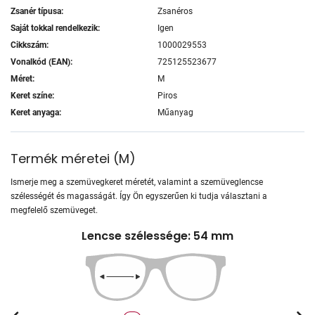
Zsanér típusa:
Zsanéros
Saját tokkal rendelkezik:
Igen
Cikkszám:
1000029553
Vonalkód (EAN):
725125523677
Méret:
M
Keret színe:
Piros
Keret anyaga:
Műanyag
Termék méretei
(
M
)
Ismerje meg a szemüvegkeret méretét, valamint a szemüveglencse
szélességét és magasságát. Így Ön egyszerűen ki tudja választani a
megfelelő szemüveget.
Lencse szélessége: 54 mm