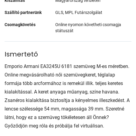
Kiszállítás
Magyarország területén
Szállító partnerünk
GLS, MPL Futárszolgálat
Csomagkövetés
Online nyomon követheti csomagja
státuszát
Ismertető
Emporio Armani EA3245U 6181 szemüveg M-es méretben.
Online megvásárolható női szemüvegkeret, téglalap
formája több arcformához is remekül illik. teljes keretes
kialakítással. A keret anyaga műanyag, színe havana.
Zsanéros kialakítása biztosítja a kényelmes illeszkedést. A
lencse szélessége 54 mm, magassága 39 mm. Szeretné
látni, hogy ez a szemüveg tökéletesen áll Önnek?
Győződjön meg róla és próbálja fel virtuálisan.