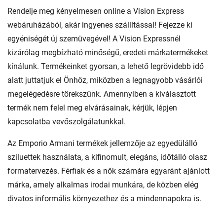
Rendelje meg kényelmesen online a Vision Express
webáruházából, akár ingyenes szállítással! Fejezze ki
egyéniségét új szemüvegével! A Vision Expressnél
kizárólag megbízható minőségű, eredeti márkatermékeket
kínálunk. Termékeinket gyorsan, a lehető legrövidebb idő
alatt juttatjuk el Önhöz, miközben a legnagyobb vásárlói
megelégedésre törekszünk. Amennyiben a kiválasztott
termék nem felel meg elvárásainak, kérjük, lépjen
kapcsolatba vevőszolgálatunkkal.
Az Emporio Armani termékek jellemzője az egyedülálló
sziluettek használata, a kifinomult, elegáns, időtálló olasz
formatervezés. Férfiak és a nők számára egyaránt ajánlott
márka, amely alkalmas irodai munkára, de közben elég
divatos informális környezethez és a mindennapokra is.