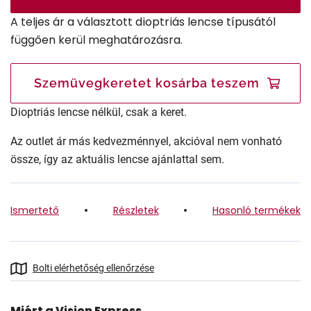
A teljes ár a választott dioptriás lencse típusától
függően kerül meghatározásra.
Szemüvegkeretet kosárba teszem
Dioptriás lencse nélkül, csak a keret.
Az outlet ár más kedvezménnyel, akcióval nem vonható
össze, így az aktuális lencse ajánlattal sem.
Ismertető
Részletek
Hasonló termékek
Bolti elérhetőség ellenőrzése
Miért a Vision Express