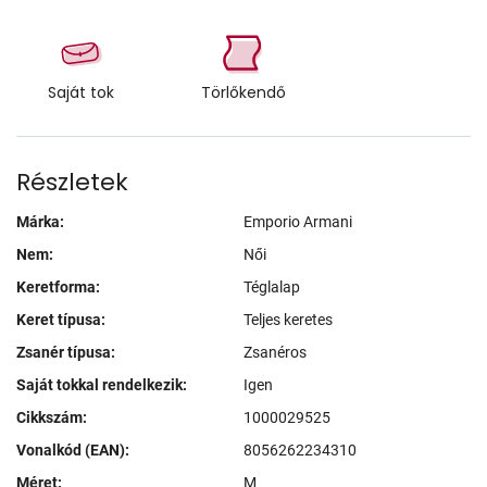
Saját tok
Törlőkendő
Részletek
Márka:
Emporio Armani
Nem:
Női
Keretforma:
Téglalap
Keret típusa:
Teljes keretes
Zsanér típusa:
Zsanéros
Saját tokkal rendelkezik:
Igen
Cikkszám:
1000029525
Vonalkód (EAN):
8056262234310
Méret:
M