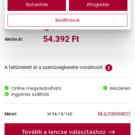
Elutasítás
Elfogadás
-20%
Beállítások
67.990 Ft
Korábbi ár:
54.392 Ft
Akciós ár:
A feltűntetett ár a szemüvegkeretre vonatkozik.
Online megvásárolható
Készleten
Ingyenes szállítás
Mi a méretem?
Méret:
M
54/18/140
Tovább a lencse választáshoz