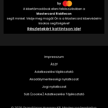
A kibertámadások elleni felkészülésében a
Mastercard RiskRecon
segít minket. Védje meg magát Ön is a Mastercard kibervédelmi
kisokos segítségével!
Részletekért kattintson ide!
Impresszum
ÁSZF
Adatkezelési tájékoztató
Akadálymentességi nyilatkozat
Jogi nyilatkozat
Süti (cookie) Adatkezelési Tájékoztató
© 2026 GrandVision Hungary Kft. Minden jog fenntartva.