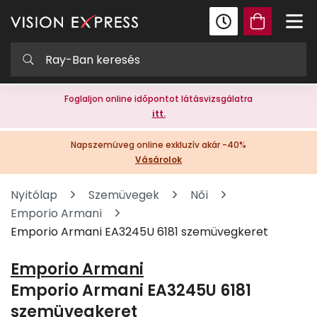
Foglaljon online időpontot látásvizsgálatra
itt.
Napszemüveg online exkluzív akár -40%
Vásárolok
Nyitólap
Szemüvegek
Női
Emporio Armani
Emporio Armani EA3245U 6181 szemüvegkeret
Emporio Armani
Emporio Armani EA3245U 6181
szemüvegkeret