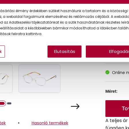
ásárlási élmény érdekében sütiket használunk a tartalom és a közösségi 
z, a weboldal forgalmunk elemzéséhez és reklámozás céljából. A webold
Korábbi ár:
 az Adatkezelési tájékoztatónkat és a sütik használatának részletes leírás
eállításaidat a későbbiekben bármikor módosíthatod a láblécben találh
Akciós ár:
tások feliratra kattintva.
k
Elutasítás
Elfogadá
A feltűntet
Online 
Méret:
To
A teljes á
tek
Hasonló termékek
függően k