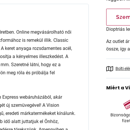
Szem
Dioptriás le
tben. Online megvásárolható női
ormához is remekül illik. Classic
Az outlet 
al. A keret anyaga rozsdamentes acél,
össze, így 
osítja a kényelmes illeszkedést. A
m. Szeretné látni, hogy ez a
Bolti el
n meg róla és próbálja fel
Miért a V
n Express webáruházából, akár
égét új szemüvegével! A Vision
ű, eredeti márkatermékeket kínálunk.
Bizonságo
fize
 idő alatt juttatjuk el Önhöz,
edésre törekszünk. Amennyiben a