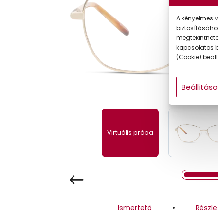
Gyermek
A kényelmes v
biztosításáho
megtekintheted
kapcsolatos b
(Cookie) beállí
Beállításo
Virtuális próba
Ismertető
Részle