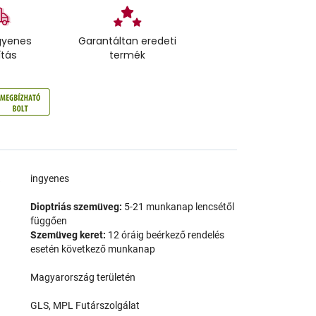
gyenes
Garantáltan eredeti
ítás
termék
a
ingyenes
Dioptriás szemüveg:
5-21 munkanap lencsétől
függően
Szemüveg keret:
12 óráig beérkező rendelés
esetén következő munkanap
Magyarország területén
GLS, MPL Futárszolgálat