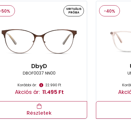
VIRTUÁLIS
-50%
-40%
PRÓBA
DbyD
DBOF0037 NN00
U
Korábbi ár:
22.990 Ft
Koráb
Akciós ár:
11.495 Ft
Akció
Részletek