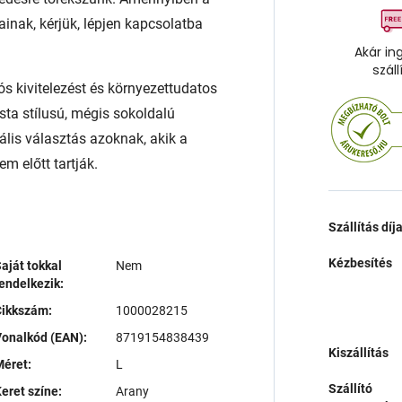
ainak, kérjük, lépjen kapcsolatba
Akár in
száll
ós kivitelezést és környezettudatos
sta stílusú, mégis sokoldalú
ális választás azoknak, akik a
m előtt tartják.
Szállítás díj
Kézbesítés
aját tokkal
Nem
endelkezik:
Cikkszám:
1000028215
onalkód (EAN):
8719154838439
Kiszállítás
éret:
L
Szállító
eret színe:
Arany