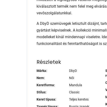
kiválasztott termék nem felel meg elvárás
vevőszolgálatunkkal.
A DbyD szemüvegek letisztult dizájnt, tart
gyártást képviselnek. A kollekció minimali
modelleket kínál mindennapi viseletre. Ide
funkcionalitást és fenntarthatóságot is sze
Részletek
Márka:
DbyD
S
r
Nem:
Női
Keretforma:
Mandula
V
Stílus:
Classic
M
Keret típusa:
Teljes keretes
K
Zsanér típusa:
Rugós zsanér