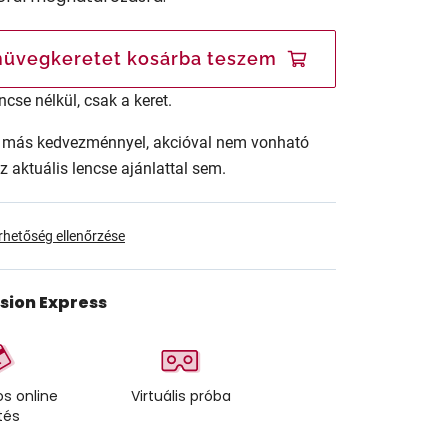
üvegkeretet kosárba teszem
ncse nélkül, csak a keret.
ár más kedvezménnyel, akcióval nem vonható
az aktuális lencse ajánlattal sem.
érhetőség ellenőrzése
ision Express
s online
Virtuális próba
tés