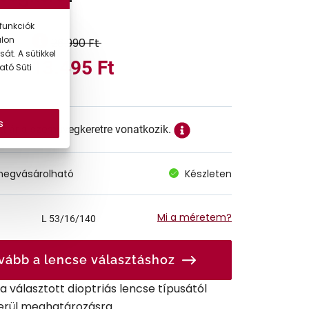
funkciók
alon
26.990 Ft
át. A sütikkel
13.495 Ft
ató Süti
s
ett ár a szemüvegkeretre vonatkozik.
megvásárolható
Készleten
Mi a méretem?
L
53/16/140
vább a lencse választáshoz
r a választott dioptriás lencse típusától
erül meghatározásra.