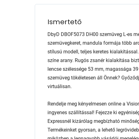
Ismertető
DbyD DBOF5073 DH00 szemüveg L-es mére
szemüvegkeret, mandula formája több arcf
stílusú modell, teljes keretes kialakításs
színe arany. Rugós zsanér kialakítása bizt
lencse szélessége 53 mm, magassága 39 m
szemüveg tökéletesen áll Önnek? Győződjö
virtuálisan.
Rendelje meg kényelmesen online a Visio
ingyenes szállítással! Fejezze ki egyénis
Expressnél kizárólag megbízható minőség
Termékeinket gyorsan, a lehető legrövidebb
miközben a legnagyobb vásárlói megelég