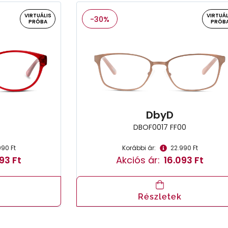
VIRTUÁLIS
VIRTUÁL
-30%
PRÓBA
PRÓB
DbyD
DBOF0017 FF00
990 Ft
Korábbi ár:
22.990 Ft
93 Ft
Akciós ár:
16.093 Ft
Részletek