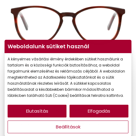
Weboldalunk sütiket használ
A kényelmes vásárlási élmény érdekében sütiket használunk a
tartalom és a közösségi funkciók biztosításához, a weboldal
forgalmunk elemzéséhez és reklámozás céljából. A weboldalon
megtekintheted az Adatkezelési tájékoztatónkat és a sütik
használatának részletes leírását. A sütikkel kapcsolatos
beállításaidat a későbbiekben bármikor módosíthatod a
26.990 Ft
láblécben található Süti (Cookie) beállítások feliratra kattintva.
Ár:
Elutasítás
Elfogadás
A feltűntetett ár a szemüvegkeretre vonatkozik.
Online megvásárolható
Jelenleg nincs készleten
Beállítások
Ingyenes szállítás