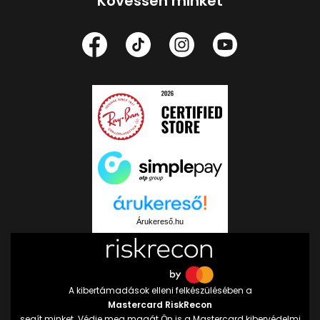
Kövessen minket
Árukereső.hu
A kibertámadások elleni felkészülésében a
Mastercard RiskRecon
segít minket. Védje meg magát Ön is a Mastercard kibervédelmi