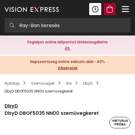
Foglaljon online időpontot látásvizsgálatra
itt.
Napszemüveg online exkluzív akár -40%
Vásárolok
Nyitólap
Szemüvegek
Női
DbyD
DbyD DBOF5035 NN00 szemüvegkeret
DbyD
DbyD DBOF5035 NN00 szemüvegkeret
VIRTUÁLIS
PRÓBA