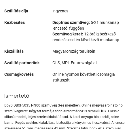
Szállítás díja
ingyenes
Kézbesítés
Dioptriás szemüveg:
5-21 munkanap
lencsétől függően
Szemüveg keret:
12 óráig beérkező
rendelés esetén következő munkanap
Kiszállítás
Magyarország területén
Szállító partnerünk
GLS, MPL Futárszolgálat
Csomagkövetés
Online nyomon követheti csomagja
státuszát
Ismertető
DbyD DBOF5035 NN00 szemüveg S-es méretben. Online megvásárolható női
szemüvegkeret, négyzet formája több arcformához is remekül illik. Classic
stílusú modell, teljes keretes kialakítással. A keret anyaga bio-acetát, színe
barna. Rugós csuklós kialakítása biztosítja a kényelmes illeszkedést. A lencse
szélessége 51 mm, magassága 41 mm. Szeretné látni, hogy ez a szemüveg