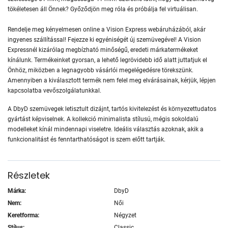
tökéletesen áll Önnek? Győződjön meg róla és próbálja fel virtuálisan.
Rendelje meg kényelmesen online a Vision Express webáruházából, akár
ingyenes szállítással! Fejezze ki egyéniségét új szemüvegével! A Vision
Expressnél kizárólag megbízható minőségű, eredeti márkatermékeket
kínálunk. Termékeinket gyorsan, a lehető legrövidebb idő alatt juttatjuk el
Önhöz, miközben a legnagyobb vásárlói megelégedésre törekszünk.
Amennyiben a kiválasztott termék nem felel meg elvárásainak, kérjük, lépjen
kapcsolatba vevőszolgálatunkkal.
A DbyD szemüvegek letisztult dizájnt, tartós kivitelezést és környezettudatos
gyártást képviselnek. A kollekció minimalista stílusú, mégis sokoldalú
modelleket kínál mindennapi viseletre. Ideális választás azoknak, akik a
funkcionalitást és fenntarthatóságot is szem előtt tartják.
Részletek
Márka:
DbyD
Nem:
Női
Keretforma:
Négyzet
Stílus:
Classic