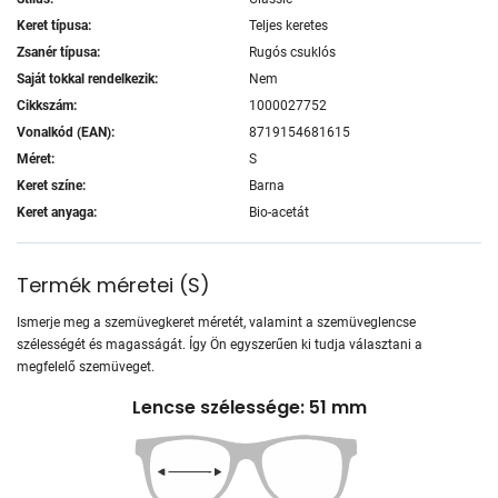
Keret típusa:
Teljes keretes
Zsanér típusa:
Rugós csuklós
Saját tokkal rendelkezik:
Nem
Cikkszám:
1000027752
Vonalkód (EAN):
8719154681615
Méret:
S
Keret színe:
Barna
Keret anyaga:
Bio-acetát
Termék méretei
(
S
)
Ismerje meg a szemüvegkeret méretét, valamint a szemüveglencse
szélességét és magasságát. Így Ön egyszerűen ki tudja választani a
megfelelő szemüveget.
Lencse szélessége: 51 mm