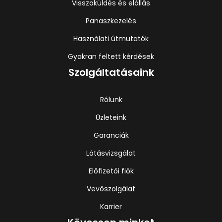
Visszaküldés és elállás
Panaszkezelés
Használati útmutatók
Gyakran feltett kérdések
Szolgáltatásaink
Rólunk
Üzleteink
Garanciák
Látásvizsgálat
Előfizetői fiók
Vevőszolgálat
Karrier