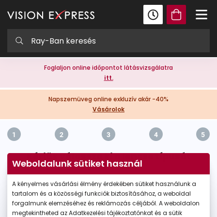
Foglaljon online időpontot látásvizsgálatra
itt.
Napszemüveg online exkluzív akár -40%
Vásárolok
1
2
3
4
5
Kérjük válassza ki a lencse típusát
Weboldalunk sütiket használ
A kényelmes vásárlási élmény érdekében sütiket használunk a
tartalom és a közösségi funkciók biztosításához, a weboldal
forgalmunk elemzéséhez és reklámozás céljából. A weboldalon
megtekintheted az Adatkezelési tájékoztatónkat és a sütik