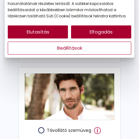
használatának részletes leírását. A sütikkel kapcsolatos
beállításaidat a későbbiekben bármikor módosíthatod a
láblécben található Süti (Cookie) beállítások feliratra kattintva.
Elutasítás
Elfogadás
Olvasószemüveg
Az olvasószemüveg nagyjából 40 cm-es
Beállítások
távolságra nyújt éles látást.
Távollátó szemüveg